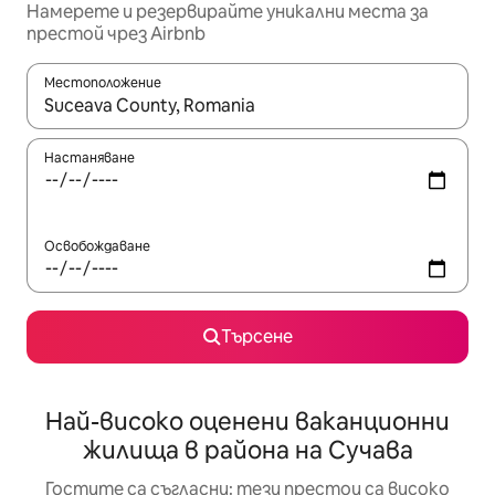
Намерете и резервирайте уникални места за
престой чрез Airbnb
Местоположение
Когато резултатите се покажат, използвайте клавишите 
Настаняване
Освобождаване
Търсене
Най-високо оценени ваканционни
жилища в района на Сучава
Гостите са съгласни: тези престои са високо