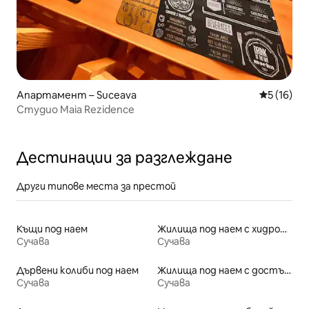
Апартамент – Suceava
Средна оц
5 (16)
Студио Maia Rezidence
Дестинации за разглеждане
Други типове места за престой
Къщи под наем
Жилища под наем с хидромасажна вана
Сучава
Сучава
Дървени колиби под наем
Жилища под наем с достъп до езеро
Сучава
Сучава