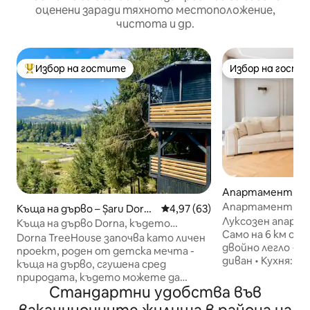
оценени заради тяхното местоположение,
чистота и др.
Избор на гостите
Избор на гости
Най-популярен избор на гостите
Избор на гости
Апартамент – S
Апартамент в к
Къща на дърво – Șaru Dorn
Средна оценка: 4,97 от 5, 63
4,97 (63)
Луксозен апарта
ei
Къща на дърво Dorna, където
Само на 6 км от лет
дървото е ваш съквартирант!
Dorna TreeHouse започва като личен
двойно легло + 
проект, роден от детска мечта -
диван • Кухня: еспресо машина,
къща на дърво, сгушена сред
фурна, котлон, х
природата, където можете да
микровълнова печ
Стандартни удобства във
избягате от шума на града и
съдове • Голям телевизор със
напълно да прегърнете