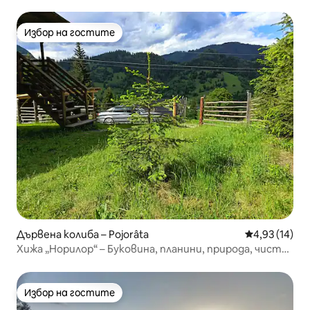
Избор на гостите
Избор на гостите
Дървена колиба – Pojorâta
Средна оценк
4,93 (14)
Хижа „Норилор“ – Буковина, планини, природа, чист
въздух.
Избор на гостите
Избор на гостите