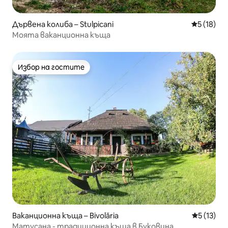
Дървена колиба – Stulpicani
Средна оц
5 (18)
Моята ваканционна къща
Избор на гостите
Избор на гостите
Ваканционна къща – Bivolăria
Средна оц
5 (13)
Матусана - традиционна къща в Буковина