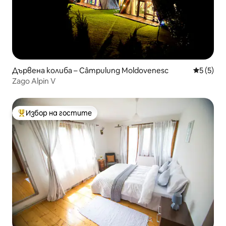
Дървена колиба – Câmpulung Moldovenesc
Средна о
5 (5)
Zago Alpin V
Избор на гостите
Най-популярен избор на гостите