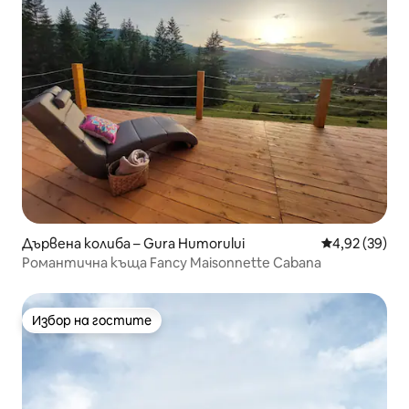
Дървена колиба – Gura Humorului
Средна оценк
4,92 (39)
Романтична къща Fancy Maisonnette Cabana
Избор на гостите
Избор на гостите