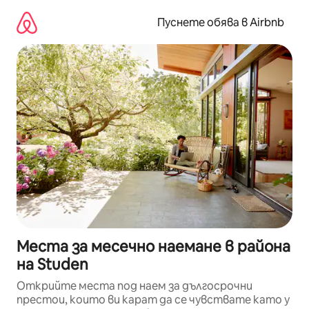
Пропускане
към
Пуснете обява в Airbnb
съдържанието
Места за месечно наемане в района
на Studen
Открийте места под наем за дългосрочни
престои, които ви карат да се чувствате като у