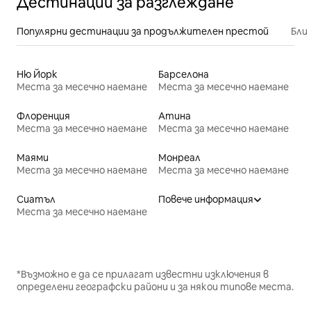
Дестинации за разглеждане
Популярни дестинации за продължителен престой
Бли
Ню Йорк
Барселона
Места за месечно наемане
Места за месечно наемане
Флоренция
Атина
Места за месечно наемане
Места за месечно наемане
Маями
Монреал
Места за месечно наемане
Места за месечно наемане
Сиатъл
Повече информация
Места за месечно наемане
*Възможно е да се прилагат известни изключения в
определени географски райони и за някои типове места.