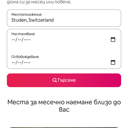
дома си за месец или повече.
Местоположение
Когато резултатите се покажат, използвайте клавишите 
Настаняване
Освобождаване
Търсене
Места за месечно наемане близо до
вас