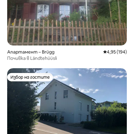
Апартамент – Brügg
Средна оценка
4,95 (194)
Почивка в Ländtehüüsli
Избор на гостите
Избор на гостите