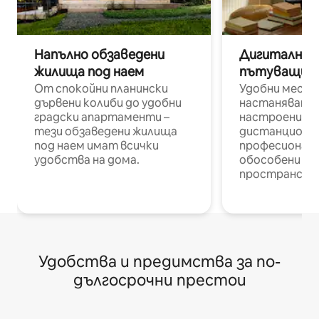
Напълно обзаведени
Дигитални н
жилища под наем
пътуващи п
От спокойни планински
Удобни места
дървени колиби до удобни
настаняване 
градски апартаменти –
настроени и
тези обзаведени жилища
дистанционн
под наем имат всички
професионалис
удобства на дома.
обособени р
пространств
Удобства и предимства за по-
дългосрочни престои