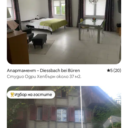
Апартамент – Diessbach bei Büren
Средна оц
5 (20)
Студио Одри Хепбърн около 37 м2.
Избор на гостите
Най-популярен избор на гостите