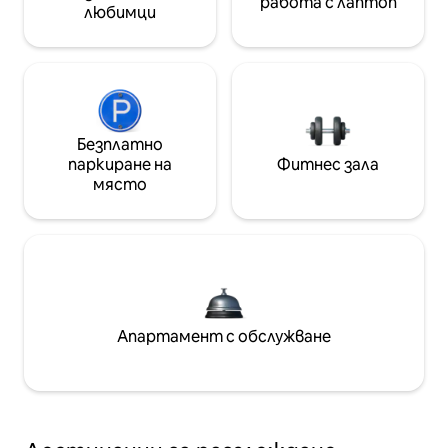
работа с лаптоп
любимци
Безплатно
паркиране на
Фитнес зала
място
Апартамент с обслужване