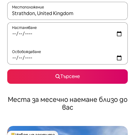
Местоположение
Когато резултатите се покажат, използвайте клавишите 
Настаняване
Освобождаване
Търсене
Места за месечно наемане близо до
вас