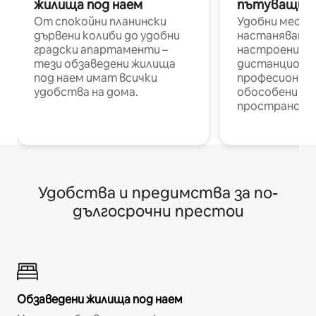
жилища под наем
пътуващи п
От спокойни планински
Удобни места
дървени колиби до удобни
настаняване 
градски апартаменти –
настроени и
тези обзаведени жилища
дистанционн
под наем имат всички
професионалис
удобства на дома.
обособени р
пространств
Удобства и предимства за по-
дългосрочни престои
Обзаведени жилища под наем