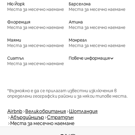
Ню Йорк
Барселона
Места за месечно наемане
Места за месечно наемане
Флоренция
Атина
Места за месечно наемане
Места за месечно наемане
Маями
Монреал
Места за месечно наемане
Места за месечно наемане
Сиатъл
Повече информация
Места за месечно наемане
*Възможно е да се прилагат известни изключения в
определени географски райони и за някои типове места.
Airbnb
Великобритания
Шотландия
Абърдийншър
Стратдън
Места за месечно наемане