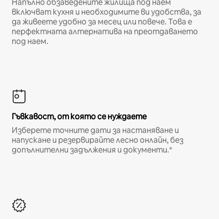
Напълно обзаведените жилища под наем
включват кухня и необходимите ви удобства, за
да живеете удобно за месец или повече. Това е
перфектната алтернатива на преотдаването
под наем.
Гъвкавост, от която се нуждаете
Изберете точните дати за настаняване и
напускане и резервирайте лесно онлайн, без
допълнителни задължения и документи.*