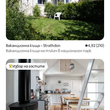
Ваканционна къща – Strathdon
Средна оценка
4,92 (210)
Ваканционна къща на тъкач в национален парк
Избор на гостите
Най-популярен избор на гостите