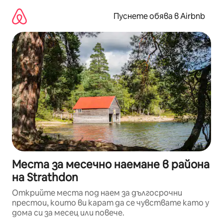
Пропускане
към
Пуснете обява в Airbnb
съдържанието
Места за месечно наемане в района
на Strathdon
Открийте места под наем за дългосрочни
престои, които ви карат да се чувствате като у
дома си за месец или повече.