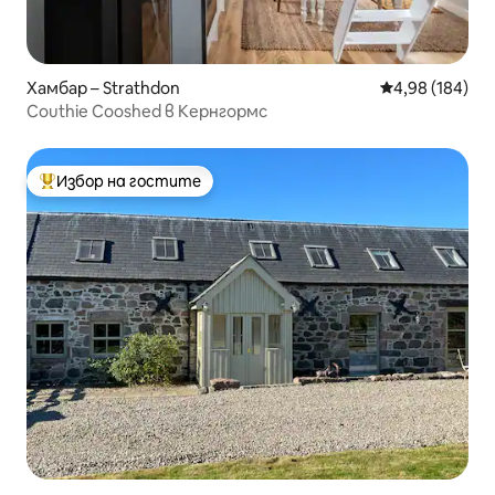
Хамбар – Strathdon
Средна оценка
4,98 (184)
Couthie Cooshed в Кернгормс
Избор на гостите
Най-популярен избор на гостите