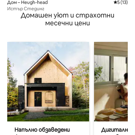
Дом – Heugh-head
Средна оц
5 (13)
Истър Стединг
Домашен уют и страхотни
месечни цени
Напълно обзаведени
Дигитални н