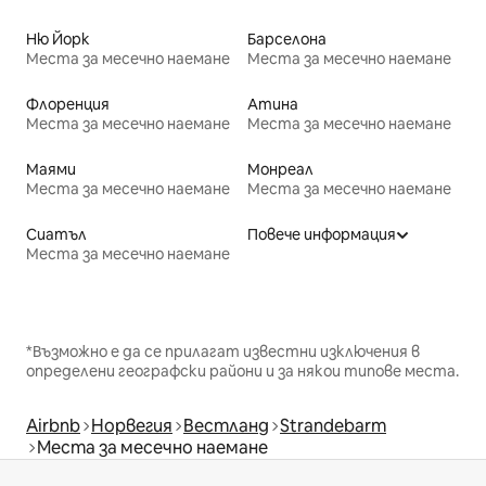
Ню Йорк
Барселона
Места за месечно наемане
Места за месечно наемане
Флоренция
Атина
Места за месечно наемане
Места за месечно наемане
Маями
Монреал
Места за месечно наемане
Места за месечно наемане
Сиатъл
Повече информация
Места за месечно наемане
*Възможно е да се прилагат известни изключения в
определени географски райони и за някои типове места.
Airbnb
Норвегия
Вестланд
Strandebarm
Места за месечно наемане