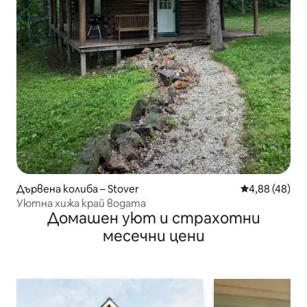
Дървена колиба – Stover
Средна оценк
4,88 (48)
Уютна хижа край водата
Домашен уют и страхотни
месечни цени