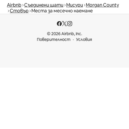
Airbnb
Съединени щати
Мисури
Morgan County
Стовър
Места за месечно наемане
© 2026 Airbnb, Inc.
Поверителност
Условия