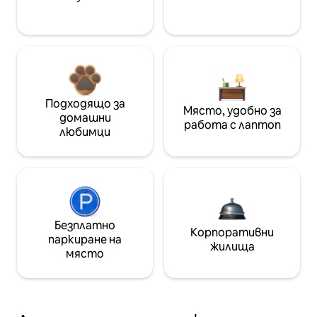
Подходящо за
Място, удобно за
домашни
работа с лаптоп
любимци
Безплатно
Корпоративни
паркиране на
жилища
място