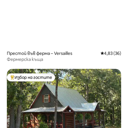
Престой във ферма – Versailles
Средна оценк
4,83 (36)
Фермерска къща
Избор на гостите
Най-популярен избор на гостите