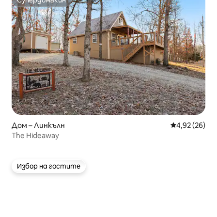
Супердомакин
Супердомакин
Дом – Линкълн
Средна оценк
4,92 (26)
The Hideaway
Избор на гостите
Избор на гостите