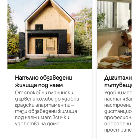
Напълно обзаведени
Дигитални н
жилища под наем
пътуващи п
От спокойни планински
Удобни места
дървени колиби до удобни
настаняване 
градски апартаменти –
настроени и
тези обзаведени жилища
дистанционн
под наем имат всички
професионалис
удобства на дома.
обособени р
пространств