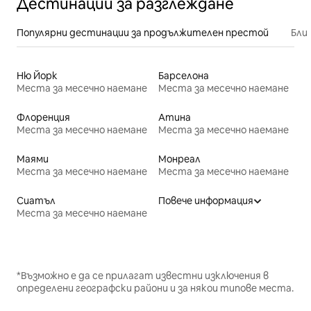
Дестинации за разглеждане
Популярни дестинации за продължителен престой
Бли
Ню Йорк
Барселона
Места за месечно наемане
Места за месечно наемане
Флоренция
Атина
Места за месечно наемане
Места за месечно наемане
Маями
Монреал
Места за месечно наемане
Места за месечно наемане
Сиатъл
Повече информация
Места за месечно наемане
*Възможно е да се прилагат известни изключения в
определени географски райони и за някои типове места.