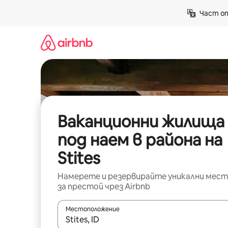
Пропускане
Част от
към
съдържанието
Ваканционни жилища
под наем в района на
Stites
Намерете и резервирайте уникални мест
за престой чрез Airbnb
Местоположение
Когато резултатите се покажат, използвайт