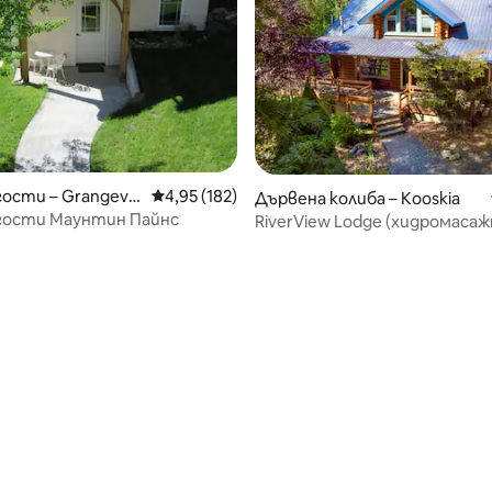
ости – Grangevill
Средна оценка: 4,95 от 5, 182 отзива
4,95 (182)
Дървена колиба – Kooskia
 гости Маунтин Пайнс
RiverView Lodge (хидромасаж
със солена вода и Starlink)
от 5, 70 отзива