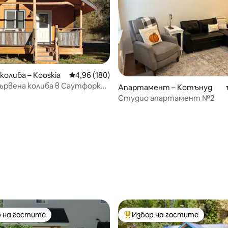
колиба – Kooskia
Средна оценка: 4,96 от 5, 180 отзива
4,96 (180)
ървена колиба в Саутфорк
Апартамент – Котънуд
руотър
Студио апартамент №2
от 5, 36 отзива
 на гостите
Избор на гостите
улярен избор на гостите
Най-популярен избор на гос