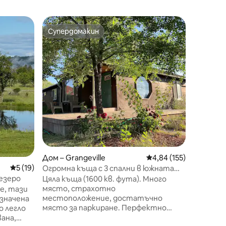
Дом – K
Супердомакин
Избо
тите
Супердомакин
Най-по
Къща за
Спокойн
разполож
височин
гости е
ако про
спокойс
интерес
туризъм
реки и м
мили от 
напитки
на 15 ми
Дом – Grangeville
Средна оценка: 4,84 
4,84 (155)
Пърс Кл
Средна оценка: 5 от 5, 19 отзива
5 (19)
Огромна къща с 3 спални в южната
снегоход
част на Гранжвил.
езеро
Цяла къща (1600 кв. фута). Много
Дворшак
място, страхотно
е, тази
плаване 
местоположение, достатъчно
значена
място за паркиране. Перфектно
о легло
място за спортни игри в
вана,