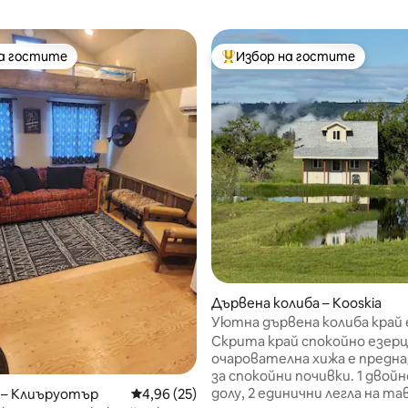
на гостите
Избор на гостите
на гостите
Най-популярен избор на гос
т 5, 181 отзива
Дървена колиба – Kooskia
Уютна дървена колиба край 
Скрита край спокойно езерц
очарователна хижа е предна
за спокойни почивки. 1 двойн
долу, 2 единични легла на та
 – Клиъруотър
Средна оценка: 4,96 от 5, 25 отзива
4,96 (25)