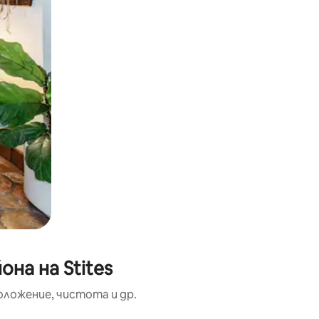
на на Stites
оложение, чистота и др.