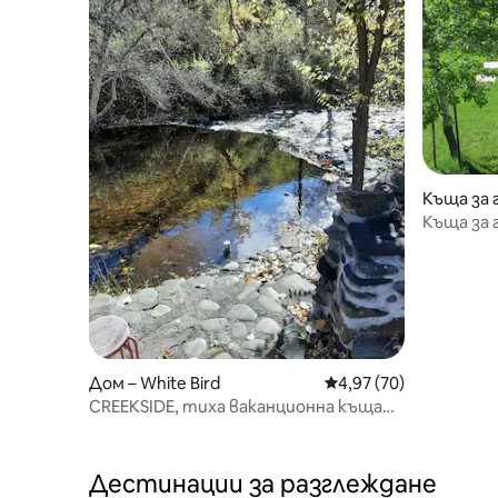
Къща за г
e
Къща за
Дом – White Bird
Средна оценка: 4,97 
4,97 (70)
CREEKSIDE, тиха ваканционна къща
край потока.
Дестинации за разглеждане