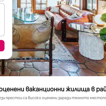
оценени ваканционни жилища в райо
ези престои са високо оценени заради тяхното местоп