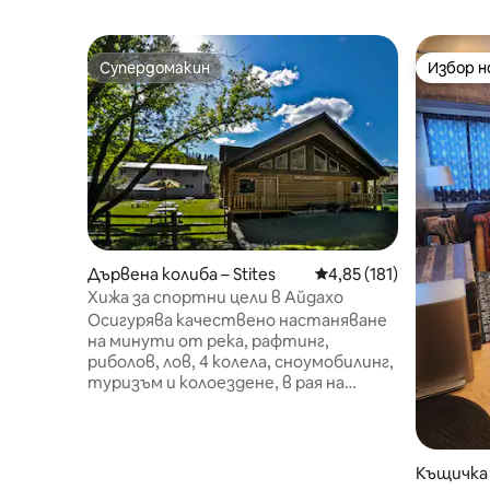
Супердомакин
Избор 
Супердомакин
Избор 
Дървена колиба – Stites
Средна оценка: 4,85 о
4,85 (181)
Хижа за спортни цели в Айдахо
Осигурява качествено настаняване
на минути от река, рафтинг,
риболов, лов, 4 колела, сноумобилинг,
туризъм и колоездене, в рая на
открито. Настаняването включва 4
просторни помещения, които се
отдават под наем за нощувка и
седмица, подчертани от местни
Къщичка
произведения на изкуството и