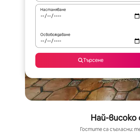
Настаняване
Освобождаване
Търсене
Най-високо 
Гостите са съгласни: т