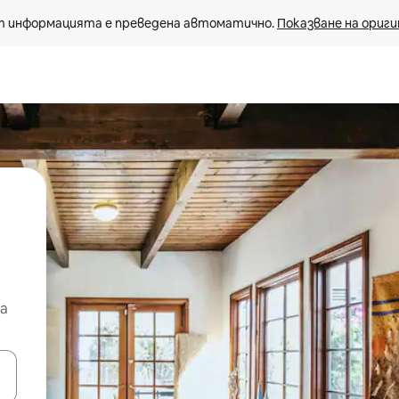
 информацията е преведена автоматично. 
Показване на ориги
а
е клавишите със стрелки нагоре и надолу или навигирайте с д