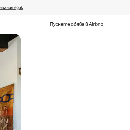
налния език
Пуснете обява в Airbnb
окосване или плъзгане.