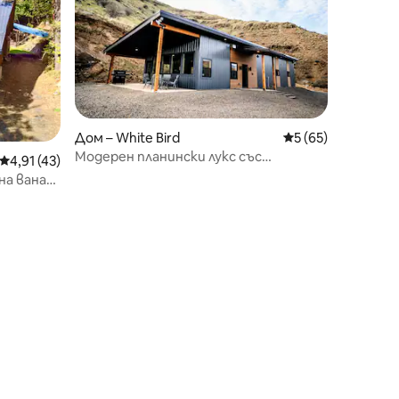
Дом – White Bird
Средна оценка: 5
5 (65)
Модерен планински лукс със
Средна оценка: 4,91 от 5, 43 отзива
4,91 (43)
страхотни гледки
на вана