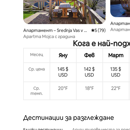
Апартаме
Апартаме
Апартамент – Srednja Vas v B
Средна оценка: 5 
5 (79)
Thomas“ 
ohinju
Apartma Mojca с градина
Кога е най-по
Месец
Яну
Фев
Март
145 $
142 $
135 $
Ср. цена
USD
USD
USD
20°F
18°F
22°F
Ср.
темп.
Дестинации за разглеждане
Близки дестинации
Други типове места за пре