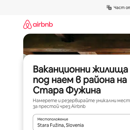
Пропускане
Част от
към
съдържанието
Ваканционни жилища
под наем в района на
Стара Фужина
Намерете и резервирайте уникални мест
за престой чрез Airbnb
Местоположение
Когато резултатите се покажат, използвайт