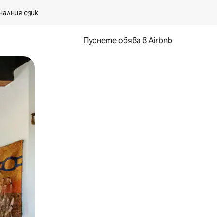
налния език
Пуснете обява в Airbnb
окосване или плъзгане.