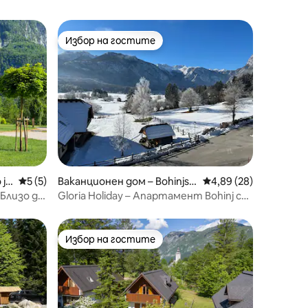
Избор на гостите
Избор на гостите
 je
Средна оценка: 5 от 5, 5 отзива
5 (5)
Ваканционен дом – Bohinjsk
Средна оценка: 4,89
4,89 (28)
o jezero
 Близо до
Gloria Holiday – Апартамент Bohinj с
балкон
Избор на гостите
тите
Избор на гостите