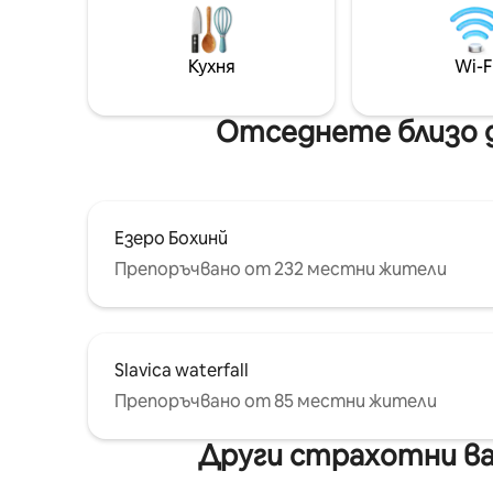
ВЪЗМОЖНА САМО С НАШИЯ
ТРАНСФЕР
Кухня
Wi-F
Отседнете близо 
Езеро Бохинй
Препоръчвано от 232 местни жители
Slavica waterfall
Препоръчвано от 85 местни жители
Други страхотни ва