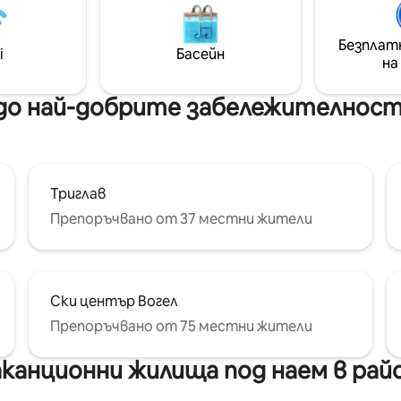
грижа. Сгушете се край кам
отпийте топъл чай или се
Безплат
потопете в добра книга, до
i
Басейн
на
спокойната обстановка не
разсейва тревогите ви. ✨ Елате за
гледките. Останете за ус
до най-добрите забележителност
✨
Триглав
Препоръчвано от 37 местни жители
Ски център Вогел
Препоръчвано от 75 местни жители
канционни жилища под наем в рай