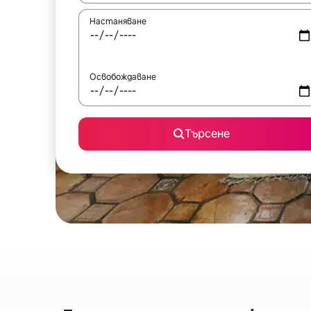
Настаняване
Освобождаване
Търсене