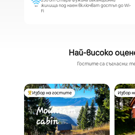
250 от Стара Фужина ваканционни
жилища под наем включват достъп до Wi-
Fi
Най-високо оцен
Гостите са съгласни: т
Избор на гостите
Избор 
Най-популярен избор на гостите
Избор 