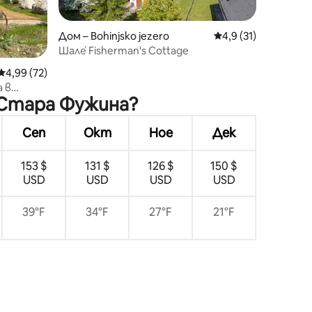
Дом – Bohinjsko jezero
Средна оценка: 4,9
4,9 (31)
Шале́ Fisherman's Cottage
Средна оценка: 4,99 от 5, 72 отзива
4,99 (72)
 в
 Стара Фужина?
арк
Сеп
Окт
Ное
Дек
153 $
131 $
126 $
150 $
USD
USD
USD
USD
39°F
34°F
27°F
21°F