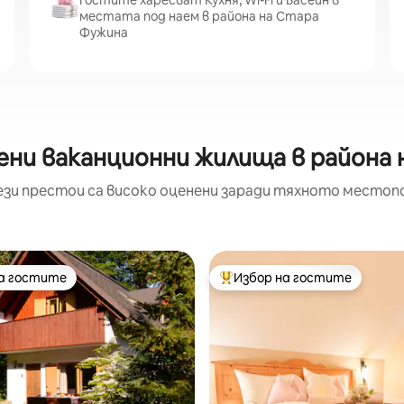
Гостите харесват Кухня, Wi-Fi и Басейн в
местата под наем в района на Стара
Фужина
ени ваканционни жилища в района
ези престои са високо оценени заради тяхното местоп
на гостите
Избор на гостите
на гостите
Най-популярен избор на гос