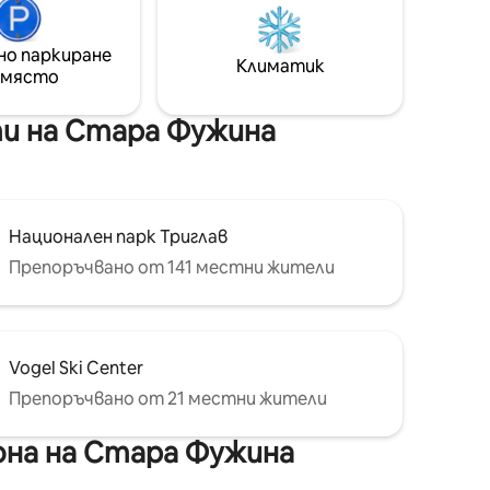
ината,
но паркиране
като
Климатик
 място
жно
ещането
и на Стара Фужина
Национален парк Триглав
Препоръчвано от 141 местни жители
Vogel Ski Center
Препоръчвано от 21 местни жители
она на Стара Фужина