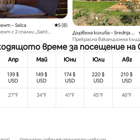
нт – Selca
Средна оценка: 5 от 5, 8 отзива
5 (8)
нт с 2 спални „Saint
от 5, 79 отзива
Дървена колиба – Srednja V
– невероятна гледка
as v Bohinju
Прекрасна ваканционна къща
дходящото време за посещение на
пустошта на националния п
Апр
Май
Юни
Юли
Авг
139 $
149 $
174 $
220 $
210 $
USD
USD
USD
USD
USD
27°F
34°F
41°F
45°F
46°F
стой
Популярни забележителности наблизо