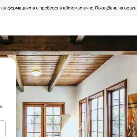
 информацията е преведена автоматично. 
Показване на ориги
а
е клавишите със стрелки нагоре и надолу или навигирайте с д