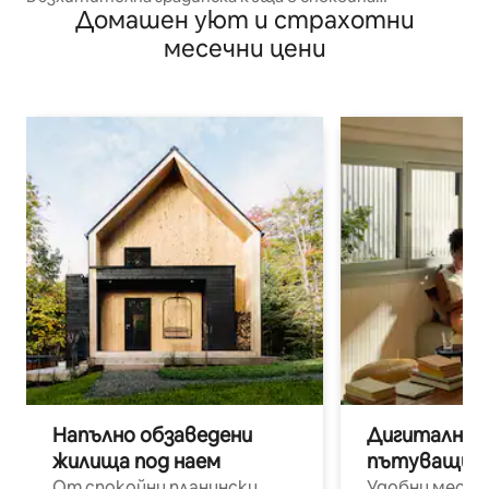
Домашен уют и страхотни
обстановка
месечни цени
Напълно обзаведени
Дигитални н
жилища под наем
пътуващи п
От спокойни планински
Удобни места