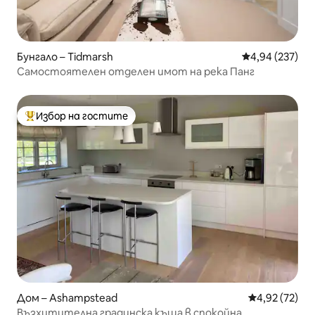
Бунгало – Tidmarsh
Средна оценка
4,94 (237)
Самостоятелен отделен имот на река Панг
Избор на гостите
Най-популярен избор на гостите
Дом – Ashampstead
Средна оценк
4,92 (72)
Възхитителна градинска къща в спокойна