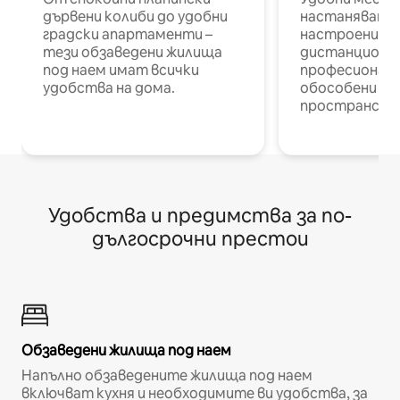
дървени колиби до удобни
настаняване 
градски апартаменти –
настроени и
тези обзаведени жилища
дистанционн
под наем имат всички
професионалис
удобства на дома.
обособени р
пространств
Удобства и предимства за по-
дългосрочни престои
Обзаведени жилища под наем
Напълно обзаведените жилища под наем
включват кухня и необходимите ви удобства, за