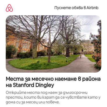
Пропускане
към
Пуснете обява в Airbnb
съдържанието
Места за месечно наемане в района
на Stanford Dingley
Открийте места под наем за дългосрочни
престои, които ви карат да се чувствате като у
дома си за месец или повече.