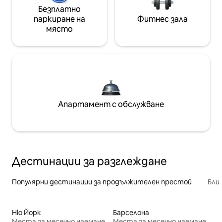
Безплатно
паркиране на
Фитнес зала
място
Апартамент с обслужване
Дестинации за разглеждане
Популярни дестинации за продължителен престой
Бли
Ню Йорк
Барселона
Места за месечно наемане
Места за месечно наемане