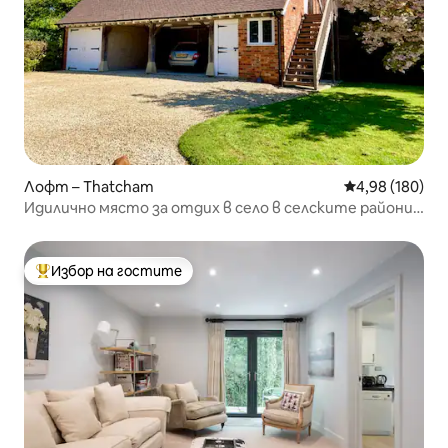
Лофт – Thatcham
Средна оценка
4,98 (180)
Идилично място за отдих в село в селските райони
на Западен Бъркшър
Избор на гостите
Най-популярен избор на гостите