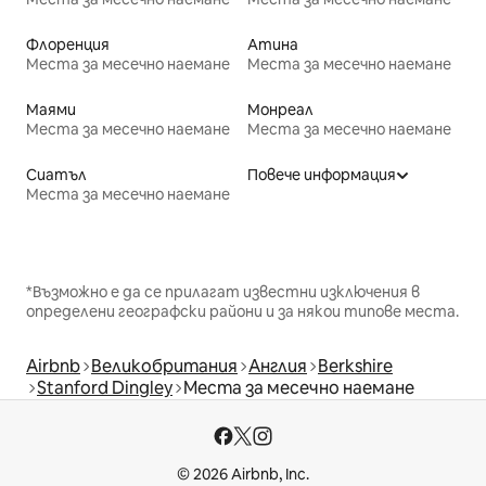
Флоренция
Атина
Места за месечно наемане
Места за месечно наемане
Маями
Монреал
Места за месечно наемане
Места за месечно наемане
Сиатъл
Повече информация
Места за месечно наемане
*Възможно е да се прилагат известни изключения в
определени географски райони и за някои типове места.
Airbnb
Великобритания
Англия
Berkshire
Stanford Dingley
Места за месечно наемане
© 2026 Airbnb, Inc.