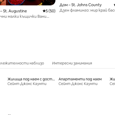
Дом – St. Johns County
Дзен фламинго: мир край ба
 St. Augustine
Средна оценка: 5 от 5, 50 отзива
5 (50)
близо до плажове и TPC
чни малки къщички Вани
жунгла Оазис Ново
от 5, 33 отзива
бележителности наблизо
Интересни занимания
Жилища под наем с достъп до плажа
Апартаменти под наем
Жи
Сейнт Джонс Каунти
Сейнт Джонс Каунти
Се