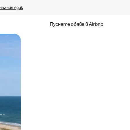
налния език
Пуснете обява в Airbnb
окосване или плъзгане.