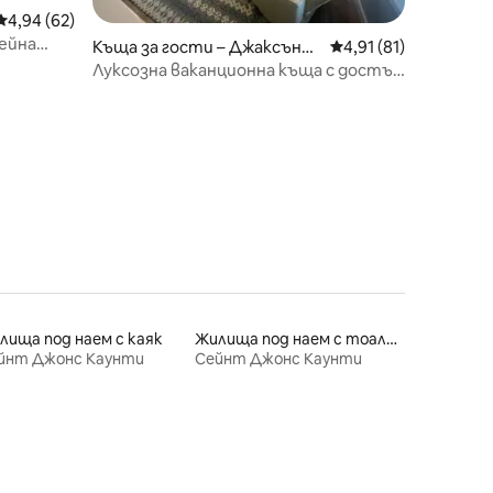
Средна оценка: 4,94 от 5, 62 отзива
4,94 (62)
сейна
Къща за гости – Джаксънви
Средна оценка: 4,91
4,91 (81)
л
Луксозна ваканционна къща с достъп
до реката
лища под наем с каяк
Жилища под наем с тоалетни с достъпна височина
йнт Джонс Каунти
Сейнт Джонс Каунти