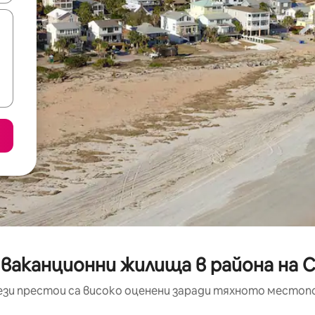
 ваканционни жилища в района на
ези престои са високо оценени заради тяхното местоп