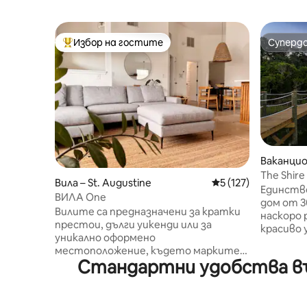
Избор на гостите
Суперд
Най-популярен избор на гостите
Суперд
Ваканцио
ustine
The Shire
Вила – St. Augustine
Средна оценка: 5 о
5 (127)
спа
Единстве
ВИЛА One
дом от 3
Вилите са предназначени за кратки
наскоро 
престои, дълги уикенди или за
красиво 
уникално оформено
нови лу
местоположение, където марките
елемент
Стандартни удобства въ
могат да заснемат продуктите си.
притежав
Пространството разполага с топли
се разрешав
тонове, естествени облицовки и
покрива,
местно изкуство за безпроблемно
океан, центъра на града и залезите