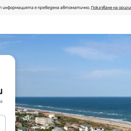
 информацията е преведена автоматично. 
Показване на ориги
и
а
е клавишите със стрелки нагоре и надолу или навигирайте с д