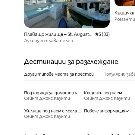
Къщичка –
Романти
Уелнес Д
Плаващо жилище – St. Augusti
Средна оценка: 5 
5 (33)
ne
Луксозен плавателен
дом~Уединение край водата с лаундж
на покрива
Дестинации за разглеждане
Други типове места за престой
Популярни за
Подходящи за домашни любимци места под наем
Къщички под наем
Сейнт Джонс Каунти
Сейнт Джонс Каунти
Жилища под наем с легла с достъпна височина
Повече информация
Сейнт Джонс Каунти