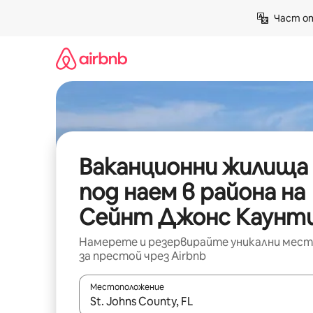
Пропускане
Част от
към
съдържанието
Ваканционни жилища
под наем в района на
Сейнт Джонс Каунт
Намерете и резервирайте уникални мест
за престой чрез Airbnb
Местоположение
Когато резултатите се покажат, използвайт