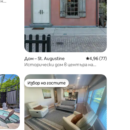
ен
Дом – St. Augustine
Средна оценка: 4,96
4,96 (77)
Исторически дом в центъра на
Сейнт Огустин
Избор на гостите
тите
Избор на гостите