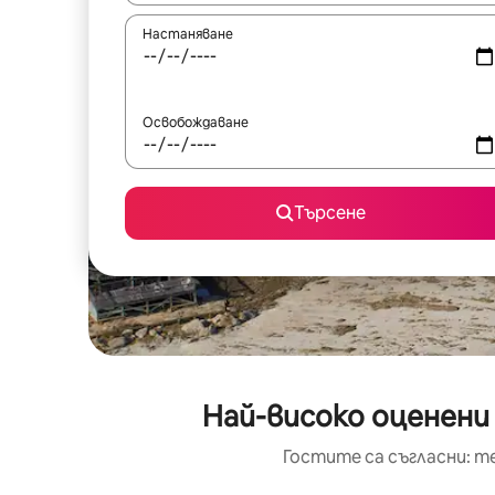
Настаняване
Освобождаване
Търсене
Най-високо оценени
Гостите са съгласни: т