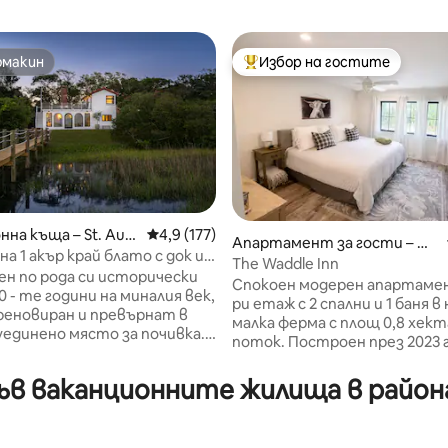
омакин
Избор на гостите
омакин
Най-популярен избор на гос
нна къща – St. Aug
Средна оценка: 4,9 от 5, 177 отзива
4,9 (177)
Апартамент за гости – Д
 на 1 акър край блато с док и
жаксънвил
The Waddle Inn
т 5, 127 отзива
н по рода си исторически
Спокоен модерен апартамен
0 - те години на миналия век,
ри етаж с 2 спални и 1 баня 
реновиран и превърнат в
малка ферма с площ 0,8 хект
уединено място за почивка.
поток. Построен през 2023 г
ксозни завършващи
предлага висококачествено
и, като същевременно
бельо, смарт телевизори и W
в ваканционните жилища в район
а традиционния си чар. Не
Запознайте се с нашите два
ат събития. Тераса на
коня за теглене, дружелюб
 гледки към Атлантическия
пилета и любопитния пуяк;