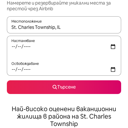
Намерете и резервирайте уникални места за
престой чрез Airbnb
Местоположение
Когато резултатите се покажат, използвайте клавишите 
Настаняване
Освобождаване
Търсене
Най-високо оценени ваканционни
жилища в района на St. Charles
Township