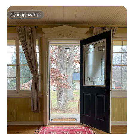
Супердомакин
Супердомакин