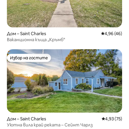
Дом – Saint Charles
Средна оценк
4,96 (46)
Ваканционна къща „Кръмб“
Избор на гостите
Избор на гостите
Дом – Saint Charles
Средна оценк
4,93 (75)
Уютна вила край реката – Сейнт Чарлз