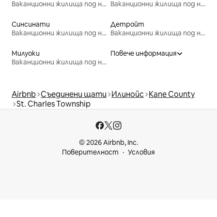
Ваканционни жилища под наем
Ваканционни жилища под наем
Синсинати
Детройт
Ваканционни жилища под наем
Ваканционни жилища под наем
Милуоки
Повече информация
Ваканционни жилища под наем
Airbnb
Съединени щати
Илинойс
Kane County
St. Charles Township
© 2026 Airbnb, Inc.
Поверителност
Условия