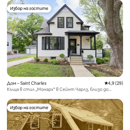
Избор на гостите
Избор на гостите
Дом – Saint Charles
Средна оцен
4,9 (29)
Къща в стил „Монарх“ в Сейнт Чарлз, близо до
центъра
Избор на гостите
Избор на гостите