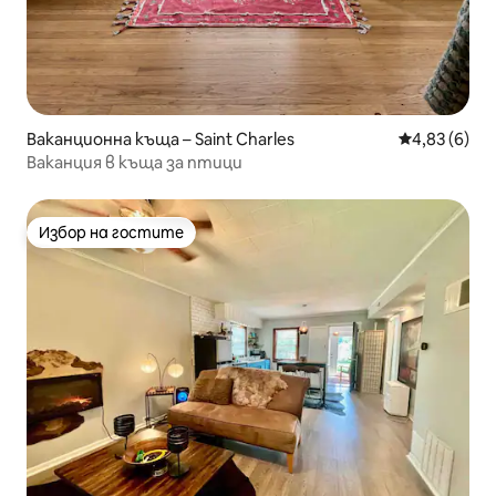
Ваканционна къща – Saint Charles
Средна оцен
4,83 (6)
Ваканция в къща за птици
Избор на гостите
Избор на гостите