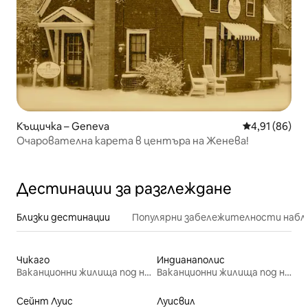
Къщичка – Geneva
Средна оценк
4,91 (86)
Очарователна карета в центъра на Женева!
Дестинации за разглеждане
Близки дестинации
Популярни забележителности набл
Чикаго
Индианаполис
Ваканционни жилища под наем
Ваканционни жилища под наем
Сейнт Луис
Луисвил