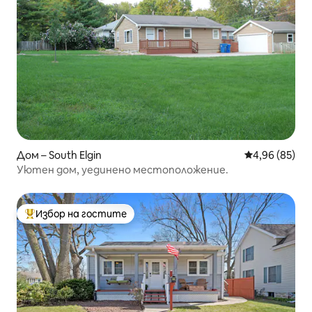
Дом – South Elgin
Средна оценк
4,96 (85)
Уютен дом, уединено местоположение.
Избор на гостите
Най-популярен избор на гостите