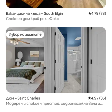
Ваканционна къща – South Elgin
Средна оценк
4,79 (78)
Спокоен дом край река Фокс
Избор на гостите
Избор на гостите
Дом – Saint Charles
Средна оценк
4,97 (36)
Модерен и спокоен престой: хидромасажна вана и
еспресо машина