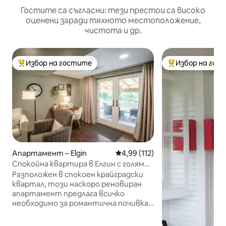
Гостите са съгласни: тези престои са високо
оценени заради тяхното местоположение,
чистота и др.
Избор на гостите
Избор на гос
Най-популярен избор на гостите
Най-популярен 
Апартамент – Elgin
Средна оценка: 4,99 от 5, 11
4,99 (112)
Спокойна квартира в Елгин с голямо
двойно легло
Разположен в спокоен крайградски
квартал, този наскоро реновиран
апартамент предлага всичко
необходимо за романтична почивка
през уикенда, служебно пътуване
или по-дълъг престой – с напълно