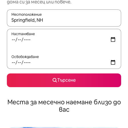
дома си за месец или повече.
Местоположение
Когато резултатите се покажат, използвайте клавишите 
Настаняване
Освобождаване
Търсене
Места за месечно наемане близо до
вас