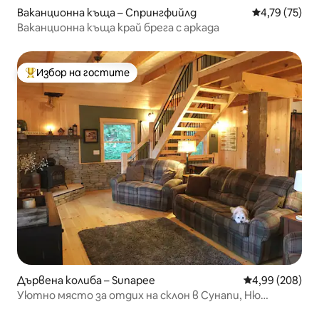
Ваканционна къща – Спрингфийлд
Средна оценк
4,79 (75)
Ваканционна къща край брега с аркада
Избор на гостите
Най-популярен избор на гостите
Дървена колиба – Sunapee
Средна оценка
4,99 (208)
Уютно място за отдих на склон в Сунапи, Ню
Хемпшир