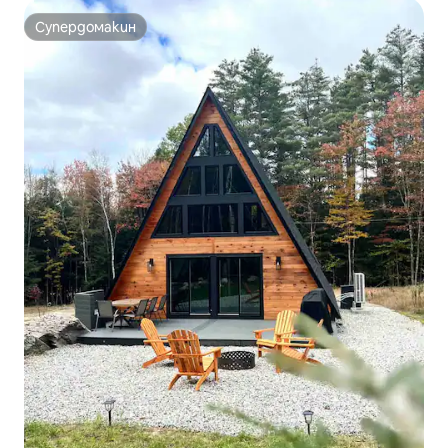
Супердомакин
Супердомакин