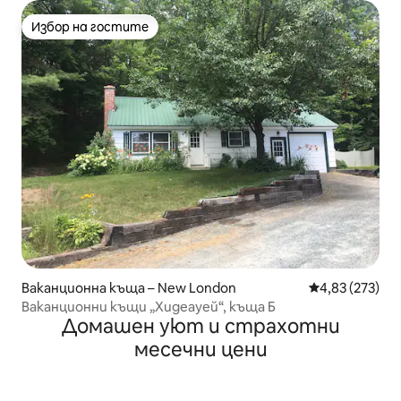
Избор на гостите
Избор на гостите
Ваканционна къща – New London
Средна оценка
4,83 (273)
Ваканционни къщи „Хидеауей“, къща Б
Домашен уют и страхотни
месечни цени