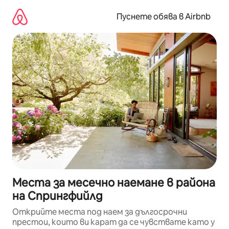
Пропускане
към
Пуснете обява в Airbnb
съдържанието
Места за месечно наемане в района
на Спрингфийлд
Открийте места под наем за дългосрочни
престои, които ви карат да се чувствате като у