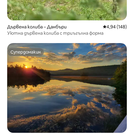
Дървена колиба – Данбъри
Средна оценка
4,94 (148)
Уютна дървена колиба с триъгълна форма
Супердомакин
Супердомакин