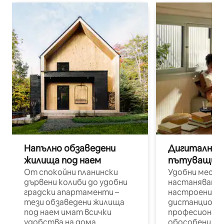
Напълно обзаведени
Дигитални н
жилища под наем
пътуващи п
От спокойни планински
Удобни места
дървени колиби до удобни
настаняване 
градски апартаменти –
настроени и
тези обзаведени жилища
дистанционн
под наем имат всички
професионалис
удобства на дома.
обособени р