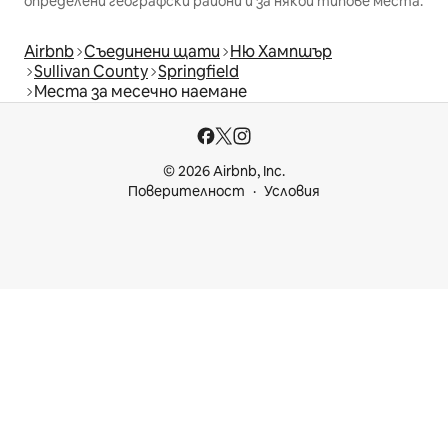
определени географски райони и за някои типове места.
Airbnb
Съединени щати
Ню Хампшър
Sullivan County
Springfield
Места за месечно наемане
© 2026 Airbnb, Inc.
Поверителност
Условия