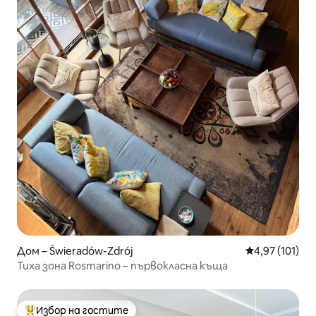
Дом – Świeradów-Zdrój
Средна оценка
4,97 (101)
Тиха зона Rosmarino – първокласна къща
Избор на гостите