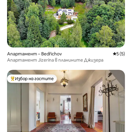
Апартамент – Bedřichov
Средна о
5 (5)
Апартамент Jizerína в планините Джизера
Избор на гостите
Най-популярен избор на гостите