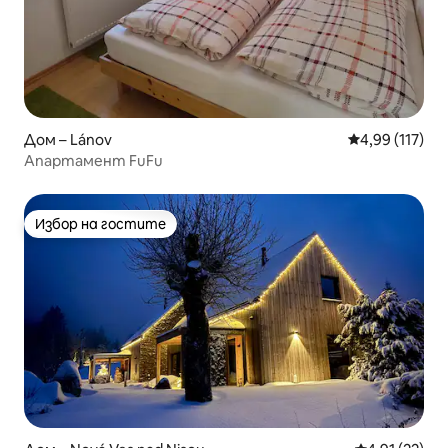
Дом – Lánov
Средна оценка
4,99 (117)
Апартамент FuFu
Избор на гостите
Избор на гостите