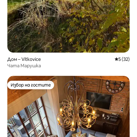
Дом – Vítkovice
Средна оц
5 (32)
Чата Марушка
Избор на гостите
Избор на гостите