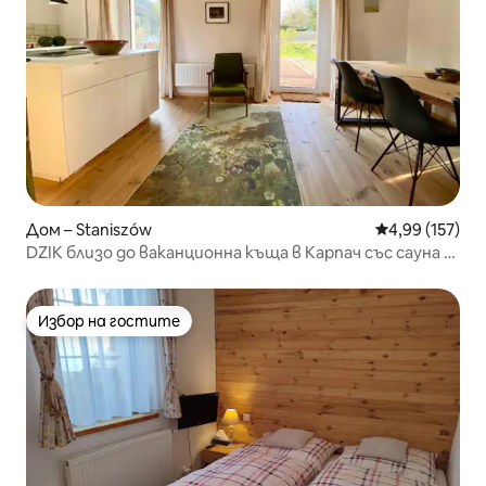
Дом – Staniszów
Средна оценка
4,99 (157)
DZIK близо до ваканционна къща в Карпач със сауна и
камина
Избор на гостите
Избор на гостите