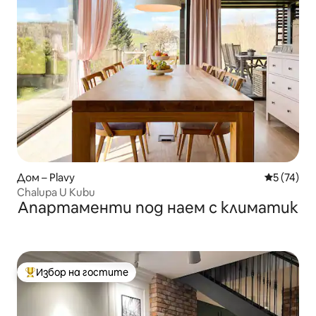
Дом – Plavy
Средна оц
5 (74)
Chalupa U Kubu
Апартаменти под наем с климатик
Избор на гостите
Най-популярен избор на гостите