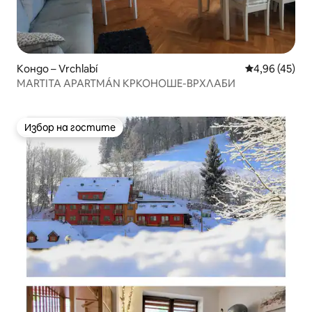
Кондо – Vrchlabí
Средна оценк
4,96 (45)
MARTITA APARTMÁN КРКОНОШЕ-ВРХЛАБИ
Избор на гостите
Избор на гостите