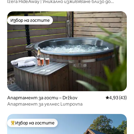
Izera HideAway | Уникално изживяване близо до
природата
Избор на гостите
Избор на гостите
Апартамент за гости – Držkov
Средна оценк
4,93 (43)
Апартамент за уелнес Lumpovna
Избор на гостите
Най-популярен избор на гостите