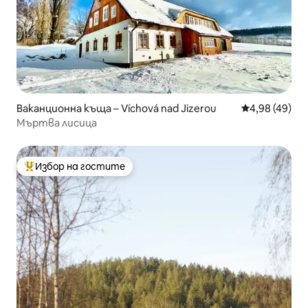
Ваканционна къща – Víchová nad Jizerou
Средна оценк
4,98 (49)
Мъртва лисица
Избор на гостите
Най-популярен избор на гостите