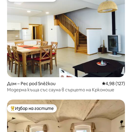
Най-популярен избор на гостите
Дом – Pec pod Sněžkou
Средна оценка
4,98 (127)
Модерна къща със сауна в сърцето на Крконоше
Избор на гостите
Най-популярен избор на гостите