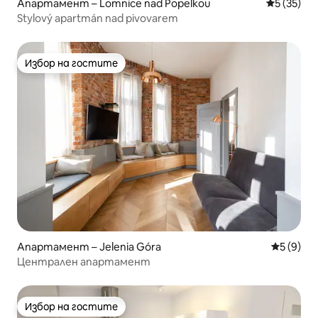
Апартамент – Lomnice nad Popelkou
Средна оц
5 (35)
Stylový apartmán nad pivovarem
Избор на гостите
Избор на гостите
Апартамент – Jelenia Góra
Средна о
5 (9)
Централен апартамент
Избор на гостите
Избор на гостите