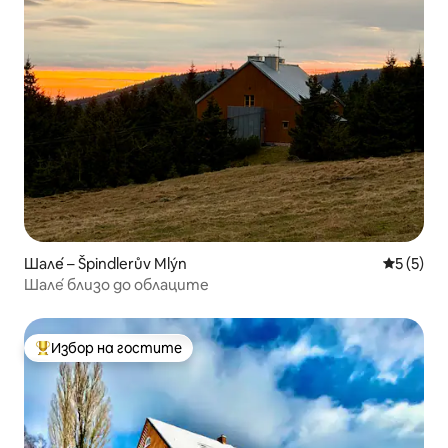
Шале́ – Špindlerův Mlýn
Средна о
5 (5)
Шале́ близо до облаците
Избор на гостите
Най-популярен избор на гостите