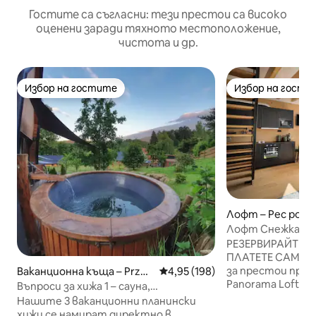
Гостите са съгласни: тези престои са високо
оценени заради тяхното местоположение,
чистота и др.
Избор на гостите
Избор на гости
Избор на гостите
Избор на гости
Лофт – Pec pod 
Лофт Снежка - 
гледка, балкон и
РЕЗЕРВИРАЙТЕ 7
ПЛАТЕТЕ САМО за
за престои през
Ваканционна къща – Przesi
Средна оценка: 4,95 от 5, 198
4,95 (198)
Panorama Lofts P
eka
Въпроси за хижа 1 – сауна,
зашеметяваща г
хидромасажна вана, слънчева
Нашите 3 ваканционни планински
планината благо
тераса, природа
хижи се намират директно в