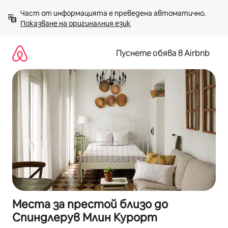
Пропускане
Част от информацията е преведена автоматично. 
към
Показване на оригиналния език
съдържанието
Пуснете обява в Airbnb
Места за престой близо до
Спиндлерув Млин Курорт