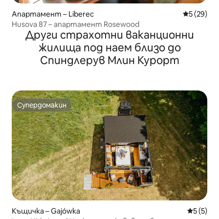
Апартамент – Liberec
Средна оц
5 (29)
Husova 87 – апартамент Rosewood
Други страхотни ваканционни
жилища под наем близо до
Спиндлерув Млин Курорт
Супердомакин
Супердомакин
Къщичка – Gajówka
Средна о
5 (5)