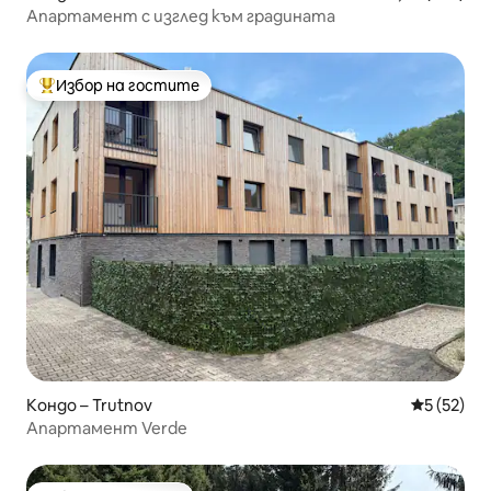
Апартамент с изглед към градината
Избор на гостите
Най-популярен избор на гостите
Кондо – Trutnov
Средна оц
5 (52)
Апартамент Verde