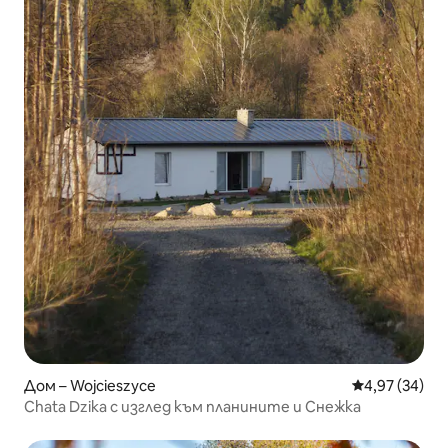
Дом – Wojcieszyce
Средна оценк
4,97 (34)
Chata Dzika с изглед към планините и Снежка