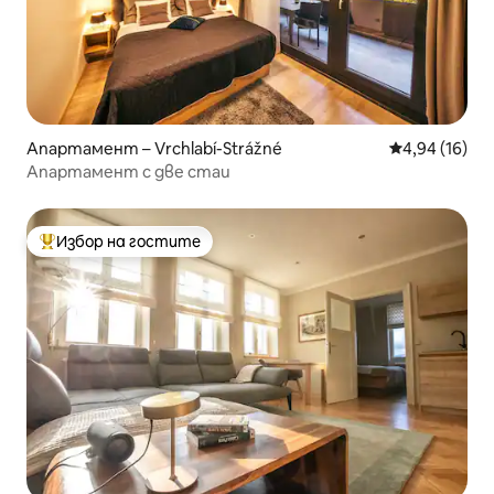
Апартамент – Vrchlabí-Strážné
Средна оценк
4,94 (16)
Апартамент с две стаи
Избор на гостите
Най-популярен избор на гостите