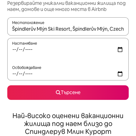
Резервирайте уникални ваканционни жилища под
наем, домове и още много места в Airbnb
Местоположение
Когато резултатите се покажат, използвайте клавишите 
Настаняване
Освобождаване
Търсене
Най-високо оценени ваканционни
жилища под наем близо до
Спиндлерув Млин Курорт