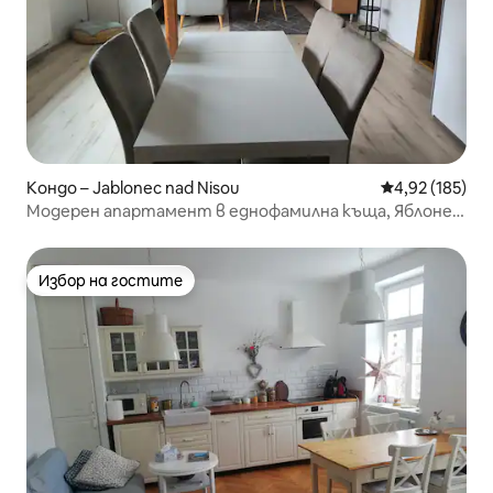
Кондо – Jablonec nad Nisou
Средна оценка
4,92 (185)
Модерен апартамент в еднофамилна къща, Яблонец
над Нисоу
Избор на гостите
Избор на гостите