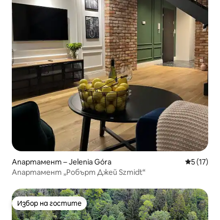
Апартамент – Jelenia Góra
Средна оц
5 (17)
Апартамент „Робърт Джей Szmidt“
Избор на гостите
Избор на гостите