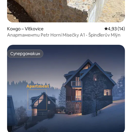
Кондо – Vítkovice
Средна оценк
4,93 (14)
Апартаменти Petr Horní Mísečky A1 - Špindlerův Mlýn
Супердомакин
Супердомакин