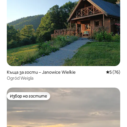
Къща за гости – Janowice Wielkie
Средна оц
5 (76)
Ogród Weigla
Избор на гостите
Избор на гостите