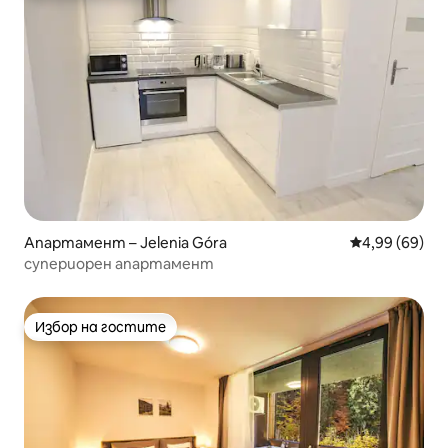
Апартамент – Jelenia Góra
Средна оценк
4,99 (69)
супериорен апартамент
Избор на гостите
Избор на гостите