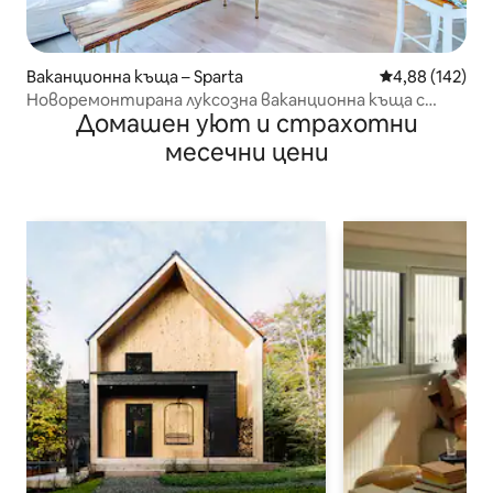
Ваканционна къща – Sparta
Средна оценка
4,88 (142)
Новоремонтирана луксозна ваканционна къща с
Домашен уют и страхотни
изглед към планината
месечни цени