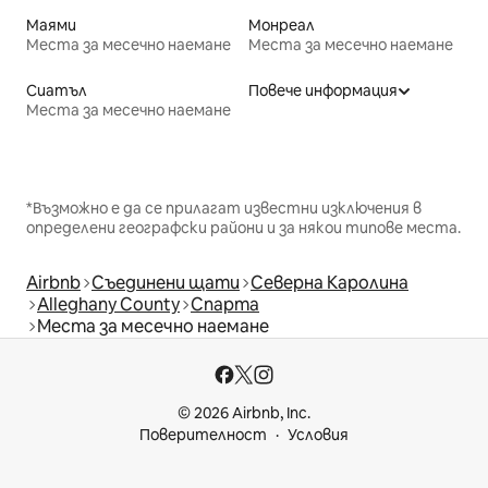
Маями
Монреал
Места за месечно наемане
Места за месечно наемане
Сиатъл
Повече информация
Места за месечно наемане
*Възможно е да се прилагат известни изключения в
определени географски райони и за някои типове места.
Airbnb
Съединени щати
Северна Каролина
Alleghany County
Спарта
Места за месечно наемане
© 2026 Airbnb, Inc.
Поверителност
Условия