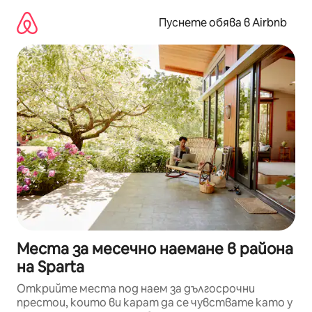
Пропускане
към
Пуснете обява в Airbnb
съдържанието
Места за месечно наемане в района
на Sparta
Открийте места под наем за дългосрочни
престои, които ви карат да се чувствате като у