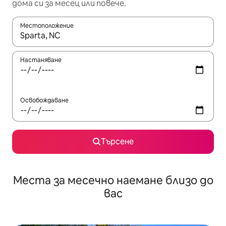
дома си за месец или повече.
Местоположение
Когато резултатите се покажат, използвайте клавишите 
Настаняване
Освобождаване
Търсене
Места за месечно наемане близо до
вас