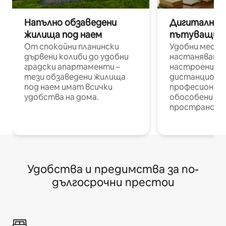
Напълно обзаведени
Дигитални н
жилища под наем
пътуващи п
От спокойни планински
Удобни места
дървени колиби до удобни
настаняване 
градски апартаменти –
настроени и
тези обзаведени жилища
дистанционн
под наем имат всички
професионалис
удобства на дома.
обособени р
пространств
Удобства и предимства за по-
дългосрочни престои