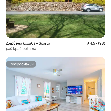
Дървена колиба – Sparta
Средна оценк
4,97 (98)
рай край реката
Супердомакин
Супердомакин