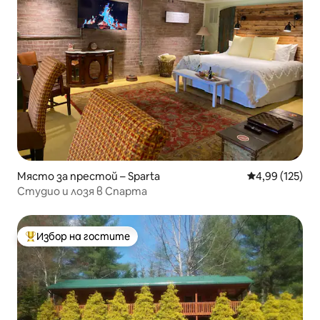
Място за престой – Sparta
Средна оценка
4,99 (125)
Студио и лозя в Спарта
Избор на гостите
Най-популярен избор на гостите