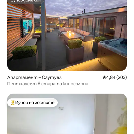
Супердомакин
Супердомакин
Апартамент – Саутуел
Средна оценка
4,84 (203)
Пентхаусът в старата киносалона
Избор на гостите
Най-популярен избор на гостите