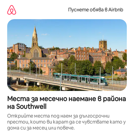
Пропускане
към
Пуснете обява в Airbnb
съдържанието
Места за месечно наемане в района
на Southwell
Открийте места под наем за дългосрочни
престои, които ви карат да се чувствате като у
дома си за месец или повече.