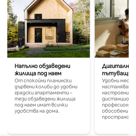
Напълно обзаведени
Дигитални н
жилища под наем
пътуващи п
От спокойни планински
Удобни места
дървени колиби до удобни
настаняване 
градски апартаменти –
настроени и
тези обзаведени жилища
дистанционн
под наем имат всички
професионалис
удобства на дома.
обособени р
пространств