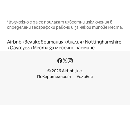
*Възможно е да се прилагат известни изключения в
определени географски райони и за някои типове места.
Airbnb
Великобритания
Англия
Nottinghamshire
Саутуел
Места за месечно наемане
© 2026 Airbnb, Inc.
Поверителност
Условия