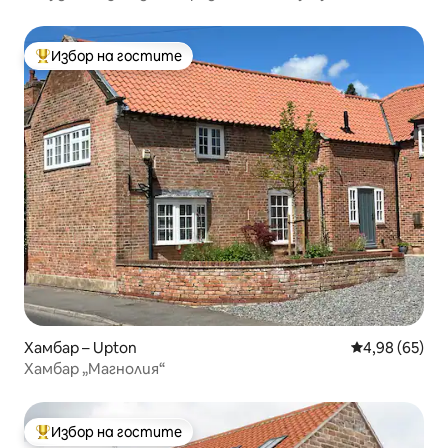
Избор на гостите
Най-популярен избор на гостите
Хамбар – Upton
Средна оценк
4,98 (65)
Хамбар „Магнолия“
Избор на гостите
Най-популярен избор на гостите