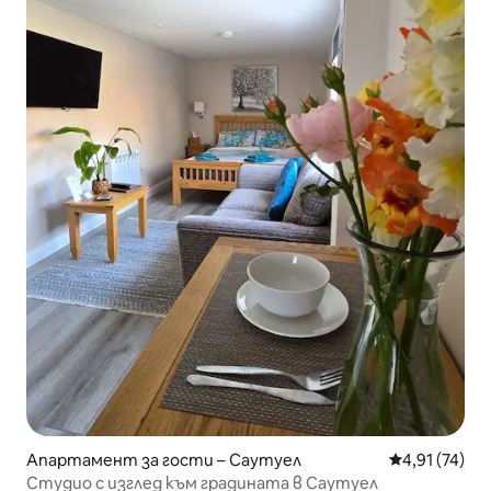
Апартамент за гости – Саутуел
Средна оценк
4,91 (74)
Студио с изглед към градината в Саутуел