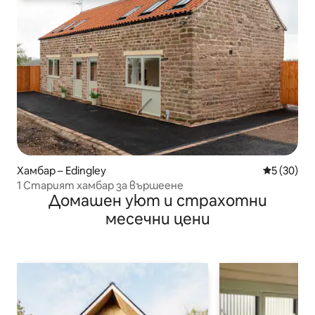
Хамбар – Edingley
Средна оц
5 (30)
1 Старият хамбар за вършеене
Домашен уют и страхотни
месечни цени