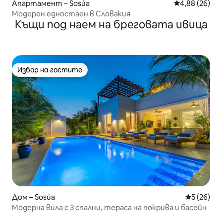
Апартамент – Sosúa
Средна оценк
4,88 (26)
Модерен едностаен в Словакия
Къщи под наем на бреговата ивица
Избор на гостите
Избор на гостите
Дом – Sosúa
Средна оц
5 (26)
Модерна вила с 3 спални, тераса на покрива и басейн