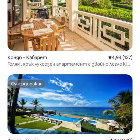
Кондо – Кабарет
Средна оценка
4,94 (127)
Голям, ярък луксозен апартамент с двойно легло king
size на Kite Beach
Супердомакин
Супердомакин