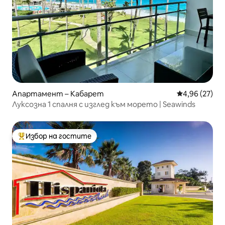
Апартамент – Кабарет
Средна оценк
4,96 (27)
Луксозна 1 спалня с изглед към морето | Seawinds
Избор на гостите
Най-популярен избор на гостите