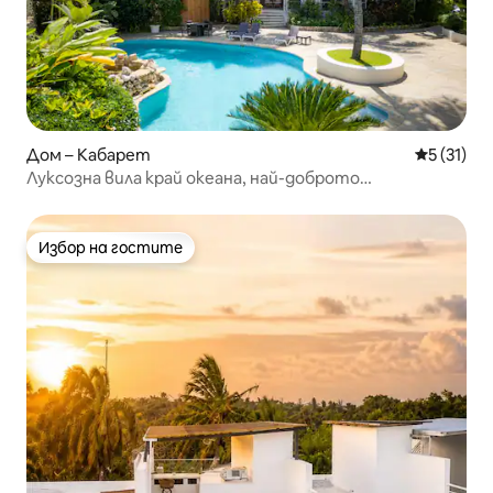
Дом – Кабарет
Средна оц
5 (31)
Луксозна вила край океана, най-доброто
местоположение в Кабарете
Избор на гостите
Избор на гостите