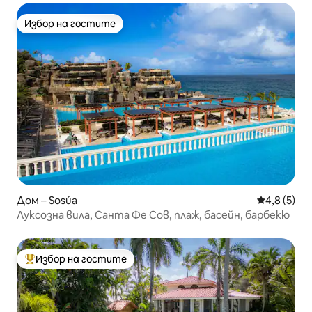
Избор на гостите
Избор на гостите
Дом – Sosúa
Средна оце
4,8 (5)
Луксозна вила, Санта Фе Сов, плаж, басейн, барбекю
Избор на гостите
Най-популярен избор на гостите