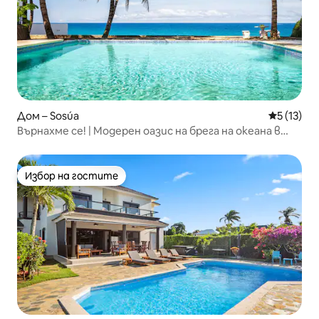
Дом – Sosúa
Средна оц
5 (13)
Върнахме се! | Модерен оазис на брега на океана в
Sosúa
Избор на гостите
Избор на гостите