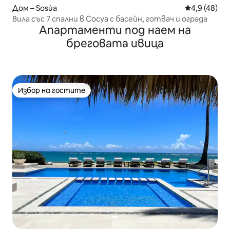
Дом – Sosúa
Средна оцен
4,9 (48)
Вила със 7 спални в Сосуа с басейн, готвач и ограда
Апартаменти под наем на
бреговата ивица
Избор на гостите
Избор на гостите