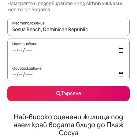
Намерете и резервирайте чрез Airbnb уникални
места до водата
Местоположение
Когато резултатите се покажат, използвайте клавишите 
Настаняване
Освобождаване
Търсене
Най-високо оценени жилища под
наем край водата близо до Плаж
Сосуа