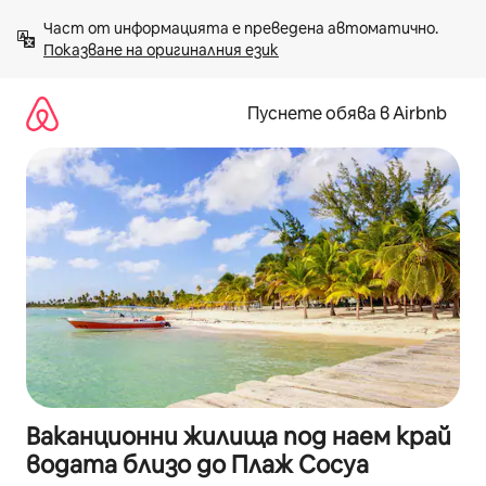
Пропускане
Част от информацията е преведена автоматично. 
към
Показване на оригиналния език
съдържанието
Пуснете обява в Airbnb
Ваканционни жилища под наем край
водата близо до Плаж Сосуа