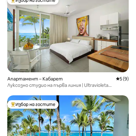
Избор на гостите
Най-популярен избор на гостите
Апартамент – Кабарет
Средна о
5 (9)
Луксозно студио на първа линия | Ultravioleta
Cabarete
Избор на гостите
Най-популярен избор на гостите