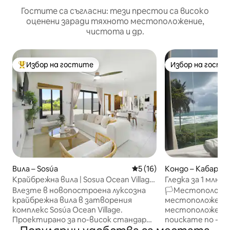
Гостите са съгласни: тези престои са високо
оценени заради тяхното местоположение,
чистота и др.
Избор на гостите
Избор на гости
Най-популярен избор на гостите
Избор на гости
Вила – Sosúa
Средна оценка: 5 от 5, 16
5 (16)
Кондо – Кабаре
Крайбрежна вила | Sosua Ocean Village
Гледка за 1 млн U
с фитнес зала и офис
първа линия | По
Влезте в новопостроена луксозна
🏳Местоположе
крайбрежна вила в затворения
местоположени
комплекс Sosúa Ocean Village.
местоположение
Проектирано за по-висок стандарт
поискате по - до
на живот, това спокойно място за
брега❣ на 🗝 🛏