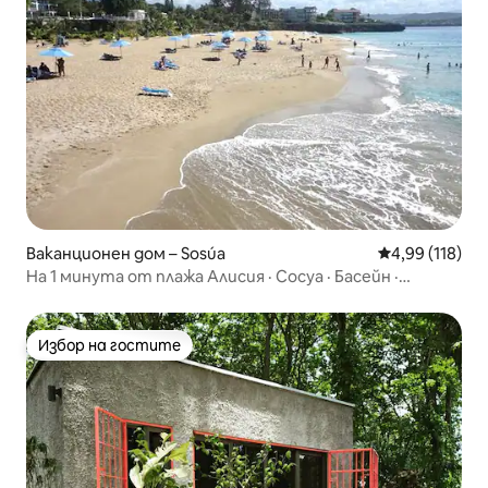
Ваканционен дом – Sosúa
Средна оценка
4,99 (118)
На 1 минута от плажа Алисия · Сосуа · Басейн ·
Барбекю
Избор на гостите
Избор на гостите