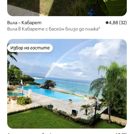
Вила – Кабарет
Средна оценк
4,88 (32)
Вила в Кабарете с басейн близо до плажа“
Избор на гостите
Избор на гостите