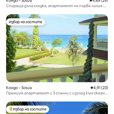
Кондо – Sosúa
Средна оценк
4,69 (29)
Спираща дъха гледка, апартамент на първа линия на
плажа Arenas-Sosua
Избор на гостите
Избор на гостите
Кондо – Sosúa
Средна оценк
4,91 (23)
Премиум апартамент с 3 спални с изглед към океана
на плажа Испаниола!
Избор на гостите
Най-популярен избор на гостите