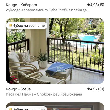
Кондо – Кабарет
Средна оценк
4,93 (15)
Луксозен апартамент CabaReef на плажа за
кайтсърф
Избор на гостите
Най-популярен избор на гостите
Кондо – Sosúa
Средна оценк
4,97 (31)
Каса дел Палма – Спокоен рай край океана
Избор на гостите