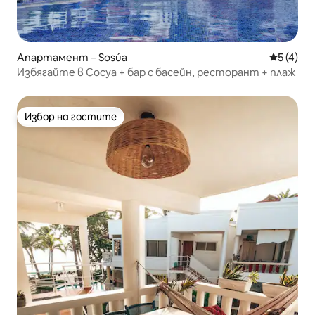
Апартамент – Sosúa
Средна о
5 (4)
Избягайте в Сосуа + бар с басейн, ресторант + плаж
Избор на гостите
Избор на гостите