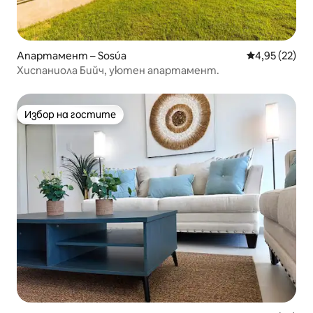
Апартамент – Sosúa
Средна оценк
4,95 (22)
Хиспаниола Бийч, уютен апартамент.
Избор на гостите
Избор на гостите