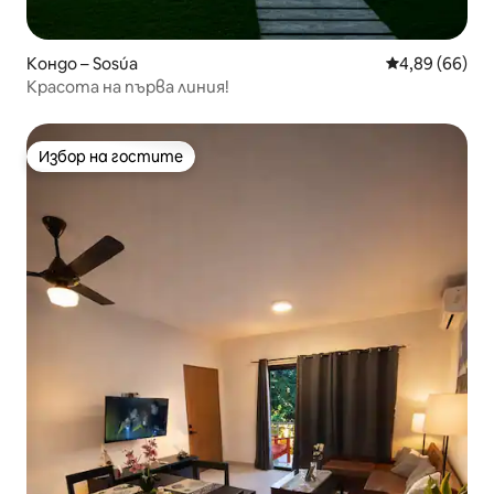
Кондо – Sosúa
Средна оценк
4,89 (66)
Красота на първа линия!
Избор на гостите
Избор на гостите