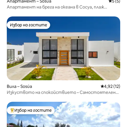
Апартамент – Sosúa
Средна о
5 (5)
Апартамент на брега на океана в Сосуа, плаж
Испаньола
Избор на гостите
Избор на гостите
Вила – Sosúa
Средна оценк
4,92 (12)
Изкуството на спокойствието • Самостоятелен
басейн • Океанско селище
Избор на гостите
Най-популярен избор на гостите