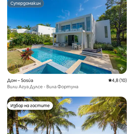
Супердомакин
Супердомакин
Дом – Sosúa
Средна оцен
4,8 (10)
Вили Агуа Дулсе - Вила Фортуна
Избор на гостите
Избор на гостите