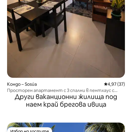
Кондо – Sosúa
Средна оценк
4,97 (37)
Просторен апартамент с 3 спални в пентхаус с
Други ваканционни жилища под
паркинг
наем край брегова ивица
Избор на гостите