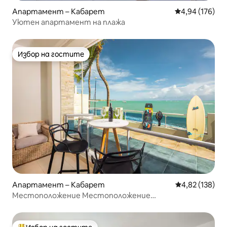
Апартамент – Кабарет
Средна оценка
4,94 (176)
Уютен апартамент на плажа
Избор на гостите
Избор на гостите
Апартамент – Кабарет
Средна оценка
4,82 (138)
Местоположение Местоположение
Местоположение! Луксозен апартамент на плажа