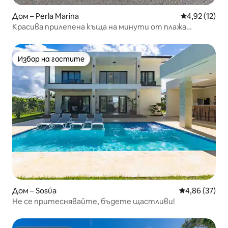
Дом – Perla Marina
Средна оценк
4,92 (12)
Красива прилепена къща на минути от плажа
Енкуентро
Избор на гостите
Избор на гостите
Дом – Sosúa
Средна оценк
4,86 (37)
Не се притеснявайте, бъдете щастливи!