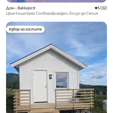
Дом – Bakkejord
Средна оц
5 (32)
Цяла къща край Солбергфьорден, близо до Сения
Избор на гостите
Избор на гостите