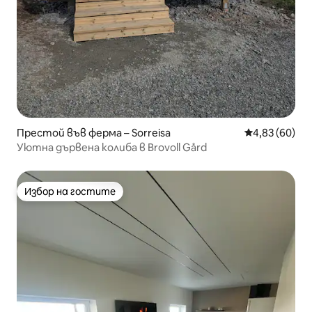
Престой във ферма – Sorreisa
Средна оценк
4,83 (60)
Уютна дървена колиба в Brovoll Gård
Избор на гостите
Избор на гостите