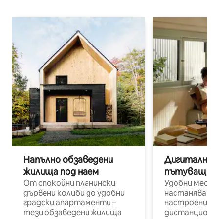
Напълно обзаведени
Дигитални н
жилища под наем
пътуващи п
От спокойни планински
Удобни места
дървени колиби до удобни
настаняване 
градски апартаменти –
настроени и
тези обзаведени жилища
дистанционн