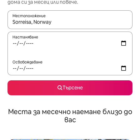
дома си за месец или повече.
Местоположение
Когато резултатите се покажат, използвайте клавишите 
Настаняване
Освобождаване
Търсене
Места за месечно наемане близо до
вас