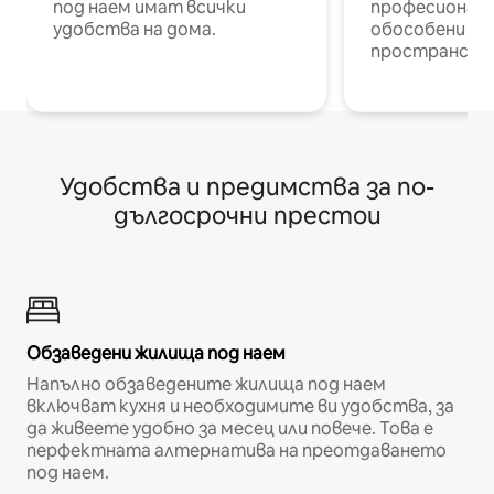
под наем имат всички
професионалис
удобства на дома.
обособени р
пространств
Удобства и предимства за по-
дългосрочни престои
Обзаведени жилища под наем
Напълно обзаведените жилища под наем
включват кухня и необходимите ви удобства, за
да живеете удобно за месец или повече. Това е
перфектната алтернатива на преотдаването
под наем.