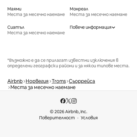
Маями
Монреал
Места за месечно наемане
Места за месечно наемане
Сиатъл
Повече информация
Места за месечно наемане
*Възможно е да се прилагат известни изключения в
определени географски райони и за някои типове места.
Airbnb
Норвегия
Troms
Сьоррейса
Места за месечно наемане
© 2026 Airbnb, Inc.
Поверителност
Условия