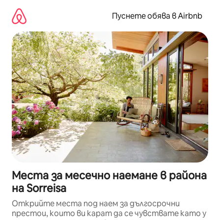
Пропускане
към
Пуснете обява в Airbnb
съдържанието
Места за месечно наемане в района
на Sorreisa
Открийте места под наем за дългосрочни
престои, които ви карат да се чувствате като у