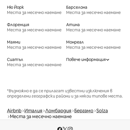
Ню Йорк
Барселона
Места за месечно наемане
Места за месечно наемане
Флоренция
Атина
Места за месечно наемане
Места за месечно наемане
Маями
Монреал
Места за месечно наемане
Места за месечно наемане
Сиатъл
Повече информация
Места за месечно наемане
*Възможно е да се прилагат известни изключения в
определени географски райони и за някои типове места.
Airbnb
Италия
Ломбардия
Бергамо
Solza
Места за месечно наемане