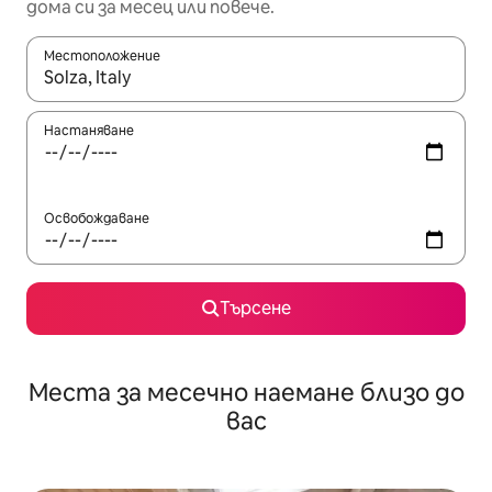
дома си за месец или повече.
Местоположение
Когато резултатите се покажат, използвайте клавишите 
Настаняване
Освобождаване
Търсене
Места за месечно наемане близо до
вас