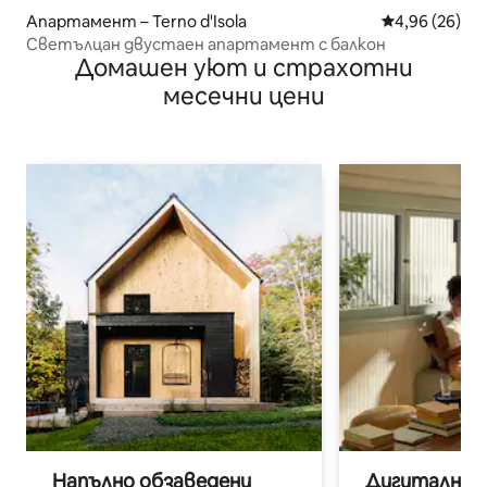
Апартамент – Terno d'Isola
Средна оценк
4,96 (26)
Светълцан двустаен апартамент с балкон
Домашен уют и страхотни
месечни цени
Напълно обзаведени
Дигитални н