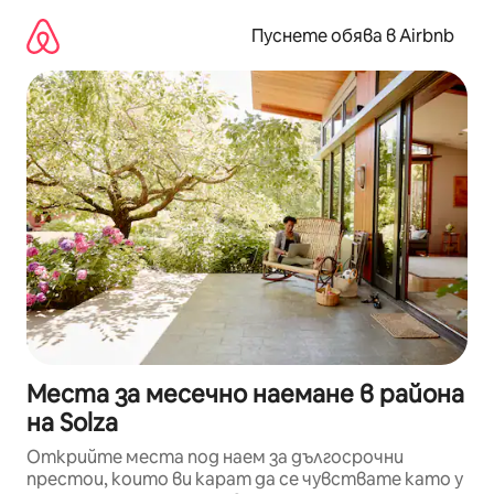
Пропускане
към
Пуснете обява в Airbnb
съдържанието
Места за месечно наемане в района
на Solza
Открийте места под наем за дългосрочни
престои, които ви карат да се чувствате като у