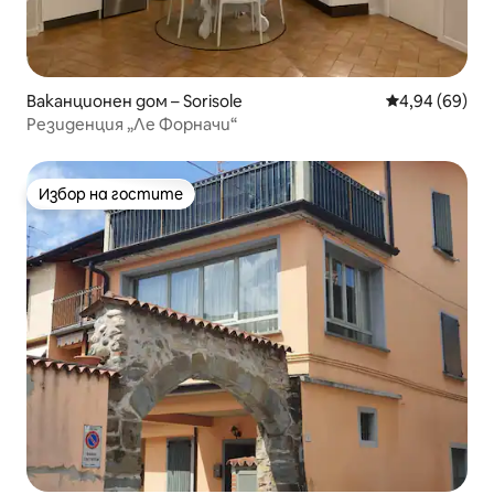
Ваканционен дом – Sorisole
Средна оценк
4,94 (69)
Резиденция „Ле Форначи“
Избор на гостите
Избор на гостите