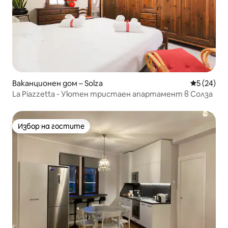
Ваканционен дом – Solza
Средна оц
5 (24)
La Piazzetta - Уютен тристаен апартамент в Солза
Избор на гостите
Избор на гостите