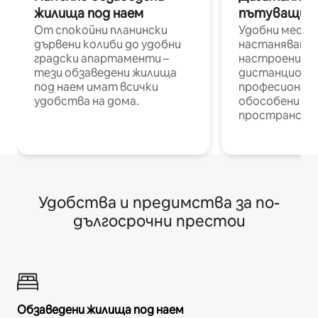
жилища под наем
пътуващи п
От спокойни планински
Удобни места
дървени колиби до удобни
настаняване 
градски апартаменти –
настроени и
тези обзаведени жилища
дистанционн
под наем имат всички
професионалис
удобства на дома.
обособени р
пространств
Удобства и предимства за по-
дългосрочни престои
Обзаведени жилища под наем