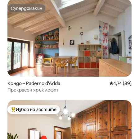
Супердомакин
Супердомакин
Кондо – Paderno d'Adda
Средна оценк
4,74 (89)
Прекрасен ярък лофт
Избор на гостите
Най-популярен избор на гостите