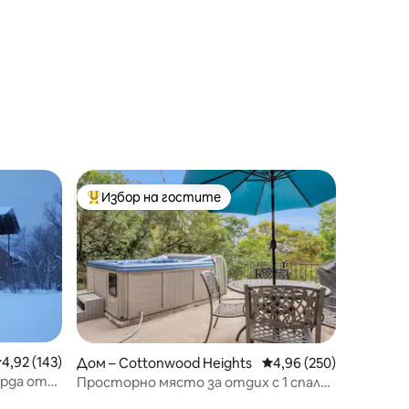
Избор на гостите
тите
Най-популярен избор на гостите
редна оценка: 4,92 от 5, 143 отзива
4,92 (143)
Дом – Cottonwood Heights
Средна оценка: 4,96 
4,96 (250)
ярда от
Просторно място за отдих с 1 спалня
на планински склон.