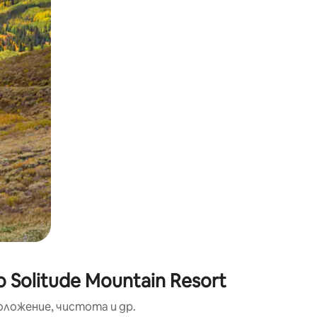
окосване или плъзгане.
Solitude Mountain Resort
оложение, чистота и др.