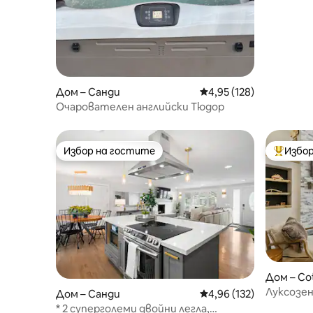
Дом – Санди
Средна оценка: 4,95 о
4,95 (128)
Очарователен английски Тюдор
Избор на гостите
Избор
Избор на гостите
Най-поп
Дом – Co
Луксозен
Дом – Санди
Средна оценка: 4,96 о
4,96 (132)
* 2 суперголеми двойни легла,