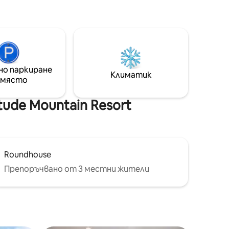
прави помещението идеално за
а,
настаняване на до 5 души. С
пешеходен туризъм, колоездене, ски
я,
от световна класа, спа и
масажни
ресторанти на няколко крачки,
н с
престоят ви обещава целогодишно
зала
забавление. Посветили сме се да
ратка
но паркиране
гарантираме, че ваканцията ви е
Климатик
 място
изключителна във всяко отношение.
ude Mountain Resort
Roundhouse
Препоръчвано от 3 местни жители