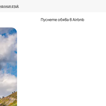
налния език
Пуснете обява в Airbnb