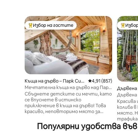
Избор на гостите
Избор
Най-популярен избор на гостите
Най-поп
Къща на дърво – Парк Сит
Средна оценка: 4,91 о
4,91 (857)
и
Мечтателна къща на дърво над Парк
Дървена 
Сити с прозорец на покрива
Сбъднете детските си мечти, като
йк Сити
Дървена 
се впуснете в истинско
ски лифт
Красива 
приключение в къща на дърво! Това
колиба в
красиво, неповторимо място за
място. Н
отдих се намира на над 2400 метра
трафика.
надморска височина и е заобиколено
Популярни удобства във 
разстоя
от 200-годишна ела. Достъпно само
Стремихм
с автомобил 4x4/AWD (през зимата
му красо