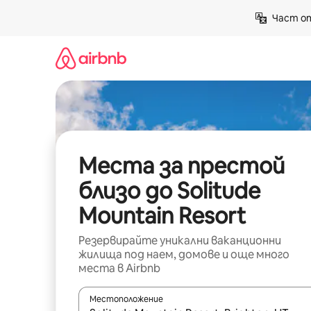
Пропускане
Част от
към
съдържанието
Места за престой
близо до Solitude
Mountain Resort
Резервирайте уникални ваканционни
жилища под наем, домове и още много
места в Airbnb
Местоположение