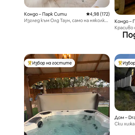
Кондо – Парк Сити
Средна оценка: 4,98 о
4,98 (172)
Изглед към Олд Таун, само на няколко
Кондо – 
крачки от Трейлс, Мейн Стрийт |
Красиво 
Климатик
По
легло -
Избор на гостите
Избор
Най-популярен избор на гостите
Най-поп
Дом – Dr
Ски хижа
планинат