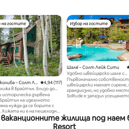
 на гостите
Избор на гостите
улярен избор на гостите
Избор на гостите
Шале́ – Солт Лейк Сити
С
Удобно швейцарско шале с
т 5, 857 отзива
удобствата на курорт SISO
Първоначално собственост
колиба – Солт Ле
Средна оценка: 4,94 от 5, 117 отзива
4,94 (117)
швейцарски магнат сирене,
хижа в Брайтън. Близо до
грандиозно, но удобно място
овете! Безплатен паркинг.
и историческа дървена
Solitude е запазил усещането
 Брайтън на идеалното
швейцарски ски хижа, перф
яма нужда да се борите с
след ски или разходка през
 Хижата ни е на пешеходно
несравнимите планини около
ваканционните жилища под наем бл
ние от Брайтън Ризорт.
спални позволяват на вашат
е се да запазим селската
да пространство, и голяма 
Resort
та, като същевременно го
стая с 20 фута високи таван