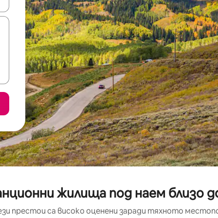
е клавишите със стрелки нагоре и надолу или навигирайте с д
нционни жилища под наем близо до 
ези престои са високо оценени заради тяхното местоп