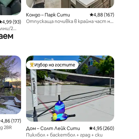
Кондо – Парк Сити
Средна оценка: 4,88 
4,88 (167)
Отпускаща почивка в крайна част на
Средна оценка: 4,99 от 5, 93 отзива
4,99 (93)
жилище
ални/2
аем
Избор на гостите
Най-популярен избор на гостите
редна оценка: 4,86 от 5, 177 отзива
4,86 (177)
д 2BR
Дом – Солт Лейк Сити
Средна оценка: 4,95 
4,95 (260)
Пиклбол + баскетбол + град + ски