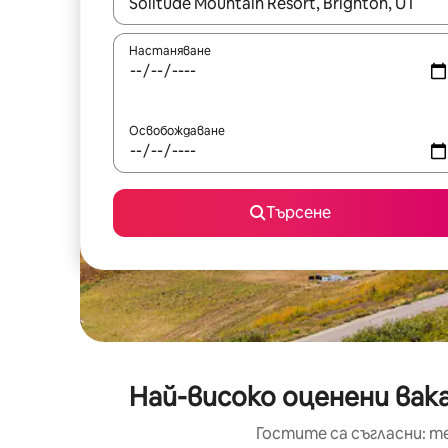
Когато резултатите се покажат, използвайт
Настаняване
Освобождаване
Търсене
Най-високо оценени вака
Гостите са съгласни: т