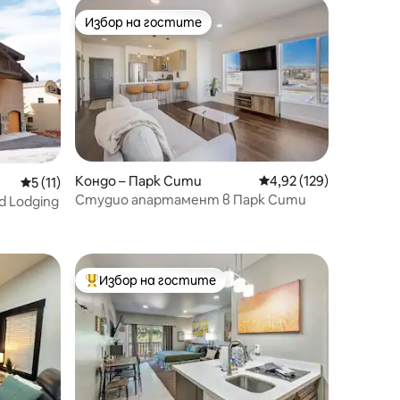
Избор на гостите
Избор на гостите
Кондо – Парк Сити
Средна оценка: 4,92 
4,92 (129)
Средна оценка: 5 от 5, 11 отзива
5 (11)
Студио апартамент в Парк Сити
d Lodging
Избор на гостите
тите
Най-популярен избор на гостите