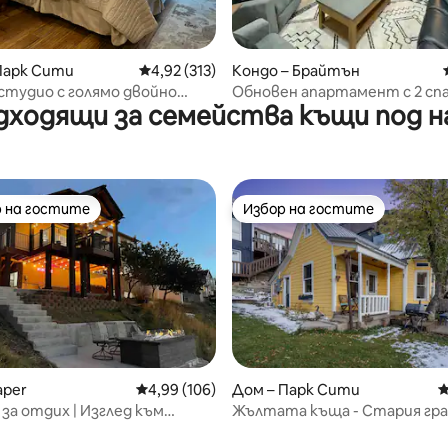
т 5, 172 отзива
Парк Сити
Средна оценка: 4,92 от 5, 313 отзива
4,92 (313)
Кондо – Брайтън
студио с голямо двойно
Обновен апартамент с 2 сп
дходящи за семейства къщи под н
 централно местоположение
бани в курорт Solitude
 на гостите
Избор на гостите
улярен избор на гостите
Избор на гостите
aper
Средна оценка: 4,99 от 5, 106 отзива
4,99 (106)
Дом – Парк Сити
С
 за отдих | Изглед към
Жълтата къща - Стария гра
а | Хидромасажна вана | Игри