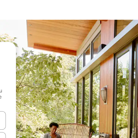
и
е
е клавишите със стрелки нагоре и надолу или навигирайте с д