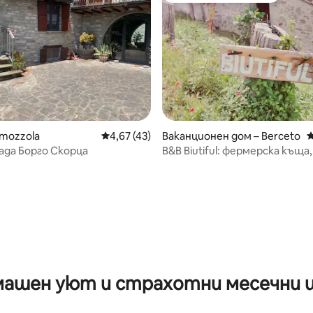
lmozzola
Средна оценка: 4,67 от 5, 43 отзива
4,67 (43)
Ваканционен дом – Berceto
С
ада Борго Скорца
B&B Biutiful: фермерска къща,
екологична почивка!
от 5, 35 отзива
ашен уют и страхотни месечни 