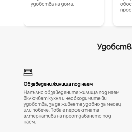
удобства на дома.
обос
прос
Удобства
Обзаведени жилища под наем
Напълно обзаведените жилища под наем
включват кухня и необходимите ви
удобства, за да живеете удобно за месец
или повече. Това е перфектната
алтернатива на преотдаването под
наем.