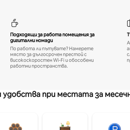
Подходящи за работа помещения за
Т
дигитални номади
A
По работа ли пътувате? Намерете
а
място за дългосрочен престой с
с
високоскоростен Wi-Fi и обособени
п
работни пространства.
 удобства при местата за месеч