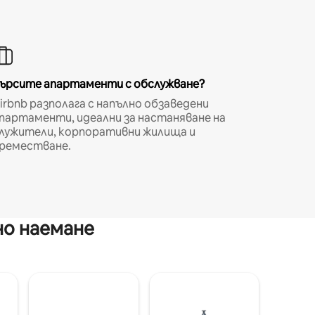
ърсите апартаменти с обслужване?
irbnb разполага с напълно обзаведени
партаменти, идеални за настаняване на
лужители, корпоративни жилища и
реместване.
но наемане