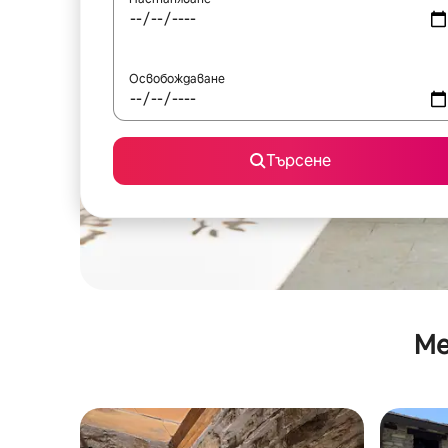
Освобождаване
Търсене
Ме