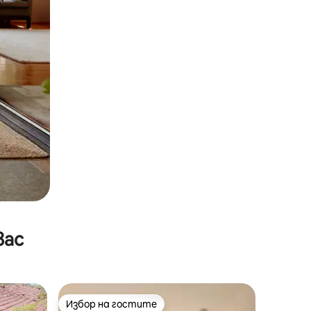
вас
Избор на гостите
тите
Избор на гостите