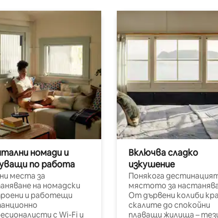
итални номади и
Включва сладко
уващи по работа
изкушение
ни места за
Понякога дестинацият
аняване на номадски
мястото за настанява
роени и работещи
От дървени колиби кр
анционно
скалите до спокойни
есионалисти с Wi-Fi и
плаващи жилища – тез