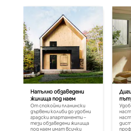
Напълно обзаведени
Диг
жилища под наем
път
От спокойни планински
Удоб
дървени колиби до удобни
наст
градски апартаменти –
наст
тези обзаведени жилища
дист
под наем имат всички
проф