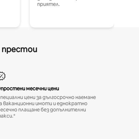
приятел.
и престои
простени месечни цени
пециални цени за дългосрочно наемане
а ваканционни имоти и еднократно
есечно плащане без допълнителни
акси.*