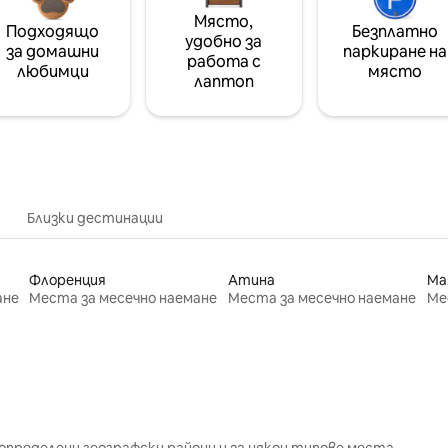
Място,
Подходящо
Безплатно
удобно за
за домашни
паркиране на
работа с
любимци
място
лаптоп
Близки дестинации
Флоренция
Атина
Ма
ане
Места за месечно наемане
Места за месечно наемане
Ме
определени географски райони и за някои типове места.