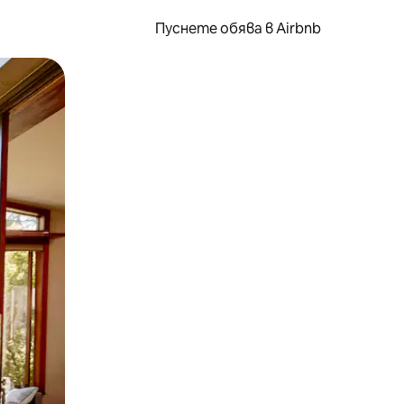
Пуснете обява в Airbnb
окосване или плъзгане.