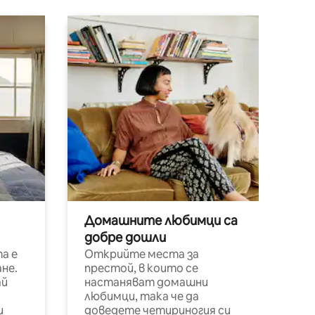
Домашните любимци са
добре дошли
а е
Открийте места за
не.
престой, в които се
ай
настаняват домашни
любимци, така че да
и
доведете четириногия си