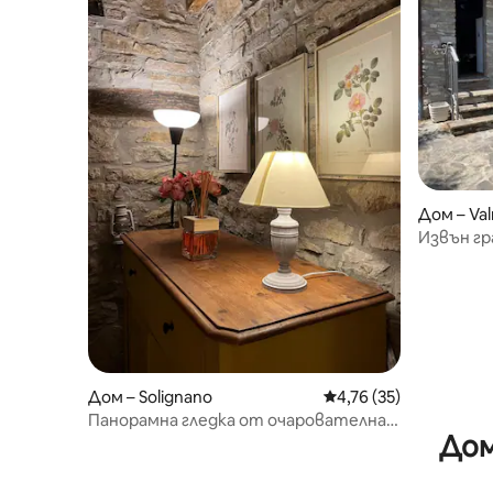
Дом – Va
Извън гр
Дом – Solignano
Средна оценка: 4,76 
4,76 (35)
Панорамна гледка от очарователна
Дом
къща