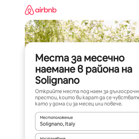
Пропускане
към
съдържанието
Места за месечно
наемане в района на
Solignano
Открийте места под наем за дългосрочн
престои, които ви карат да се чувстват
като у дома си за месец или повече.
Местоположение
Когато резултатите се покажат, използвайт
Настаняване