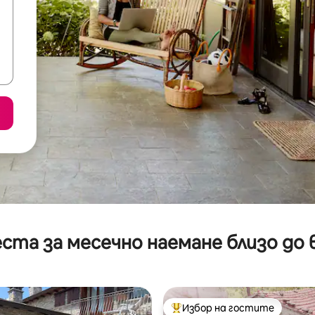
ста за месечно наемане близо до 
Избор на гостите
Най-популярен избор на гос