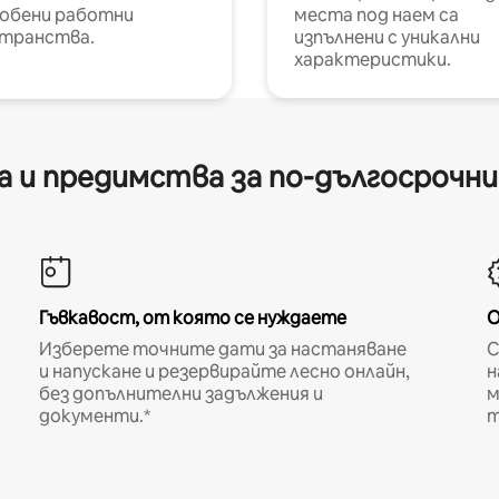
обени работни
места под наем са
транства.
изпълнени с уникални
характеристики.
 и предимства за по-дългосрочн
Гъвкавост, от която се нуждаете
О
Изберете точните дати за настаняване
С
и напускане и резервирайте лесно онлайн,
н
без допълнителни задължения и
м
документи.*
т