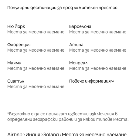
Популярни дестинации за продължителен престой
Ню Йорк
Барселона
Места за месечно наемане
Места за месечно наемане
Флоренция
Атина
Места за месечно наемане
Места за месечно наемане
Маями
Монреал
Места за месечно наемане
Места за месечно наемане
Сиатъл
Повече информация
Места за месечно наемане
*Възможно е да се прилагат известни изключения в
определени географски райони и за някои типове места.
Airbnb
Индия
Solang
Места за месечно наемане