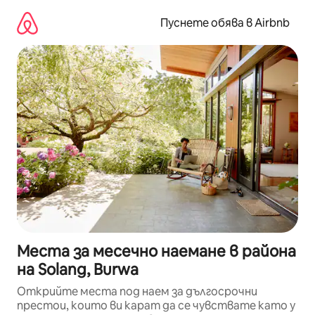
Пропускане
към
Пуснете обява в Airbnb
съдържанието
Места за месечно наемане в района
на Solang, Burwa
Открийте места под наем за дългосрочни
престои, които ви карат да се чувствате като у