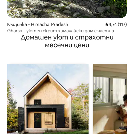
Къщичка – Himachal Pradesh
Средна оценк
4,74 (117)
Gharsa – уютен скрит хималайски дом с частна
Домашен уют и страхотни
кухня
месечни цени