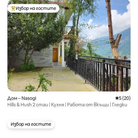
Избор на гостите
Най-популярен избор на гостите
Дом – Nasogi
Средна оц
5 (20)
Hills & Hush 2 стаи | Кухня | Работа от вкъщи | Гледки
Избор на гостите
Избор на гостите