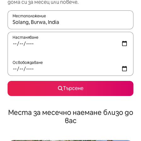
дома си за месец или повече.
Местоположение
Когато резултатите се покажат, използвайте клавишите 
Настаняване
Освобождаване
Търсене
Места за месечно наемане близо до
вас