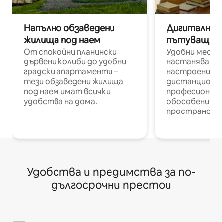
Напълно обзаведени
Дигитални н
жилища под наем
пътуващи п
От спокойни планински
Удобни места
дървени колиби до удобни
настаняване 
градски апартаменти –
настроени и
тези обзаведени жилища
дистанционн
под наем имат всички
професионалис
удобства на дома.
обособени р
пространств
Удобства и предимства за по-
дългосрочни престои