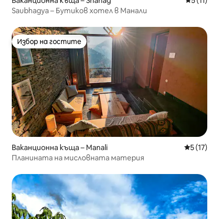
Ваканционна къща – Shanag
Средна оц
5 (11)
Saubhagya – Бутиков хотел в Манали
Избор на гостите
Избор на гостите
Ваканционна къща – Manali
Средна оц
5 (17)
Планината на мисловната материя