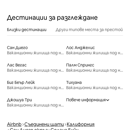
Дестинации за разглеждане
Близки дестинации
Други типове места за престой
Сан Диего
Лос Анджелис
Ваканционни жилища под наем
Ваканционни жилища под наем
Лас Вегас
Палм Спрингс
Ваканционни жилища под наем
Ваканционни жилища под наем
Биг Беър Лейк
Тихуана
Ваканционни жилища под наем
Ваканционни жилища под наем
Джошуа Три
Повече информация
Ваканционни жилища под наем
Airbnb
Съединени щати
Калифорния