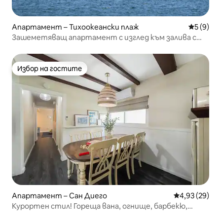
Апартамент – Тихоокеански плаж
Средна о
5 (9)
Зашеметяващ апартамент с изглед към залива с
уютен суперголямо двойно легло
Избор на гостите
Избор на гостите
Апартамент – Сан Диего
Средна оценк
4,93 (29)
Курортен стил! Гореща вана, огнище, барбекю,
играчки 3/1,5 басейна