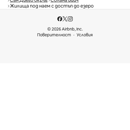
Сан Диего окръг
Солана Бийч
Жилища под наем с достъп до езеро
© 2026 Airbnb, Inc.
Поверителност
Условия