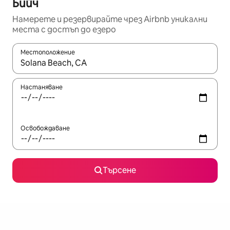
Бийч
Намерете и резервирайте чрез Airbnb уникални
места с достъп до езеро
Местоположение
Когато резултатите се покажат, използвайте клавишите 
Настаняване
Освобождаване
Търсене