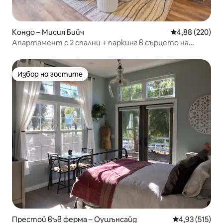
Кондо – Мисия Бийч
Средна оценка
4,88 (220)
Апартамент с 2 спални + паркинг в сърцето на
Мишън Бийч!
Избор на гостите
Избор на гостите
Престой във ферма – Оушънсайд
Средна оценка
4,93 (515)