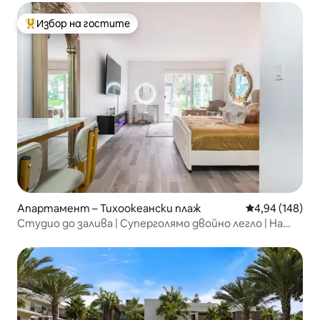
Избор на гостите
Най-популярен избор на гостите
Апартамент – Тихоокеански плаж
Средна оценка
4,94 (148)
Студио до залива | Суперголямо двойно легло | На
крачка от океана