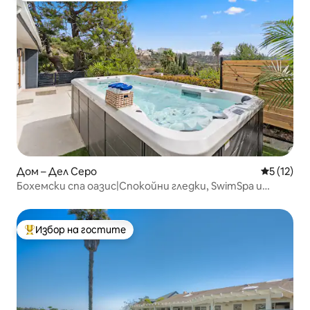
Дом – Дел Серо
Средна оц
5 (12)
Бохемски спа оазис|Спокойни гледки, SwimSpa и
релаксация
Избор на гостите
Най-популярен избор на гостите