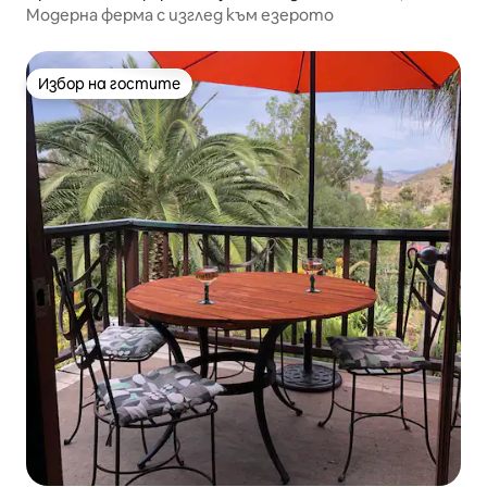
Модерна ферма с изглед към езерото
Избор на гостите
Избор на гостите