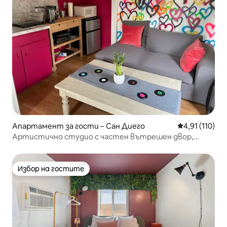
Апартамент за гости – Сан Диего
Средна оценка
4,91 (110)
Артистично студио с частен вътрешен двор,
доверен домакин!
Избор на гостите
Избор на гостите