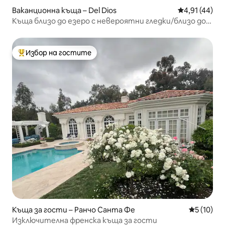
Ваканционна къща – Del Dios
Средна оценк
4,91 (44)
Къща близо до езеро с невероятни гледки/близо до
тематични паркове
Избор на гостите
Най-популярен избор на гостите
Къща за гости – Ранчо Санта Фе
Средна оц
5 (10)
Изключителна френска къща за гости