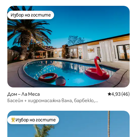
плажа, 5 велосипеда
Избор на гостите
Избор на гостите
Дом – Ла Меса
Средна оценк
4,93 (46)
Басейн + хидромасажна вана, барбекю,
професионална кухня, SDSU, Сан Диего
Избор на гостите
Най-популярен избор на гостите