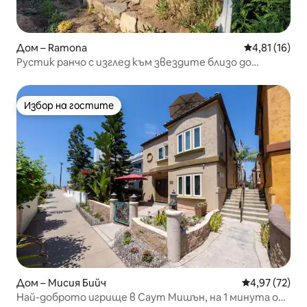
Дом – Ramona
Средна оценк
4,81 (16)
Рустик ранчо с изглед към звездите близо до
винарни край езеро
Избор на гостите
Избор на гостите
Дом – Мисия Бийч
Средна оценк
4,97 (72)
Най-доброто игрище в Саут Мишън, на 1 минута от