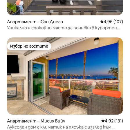
Апартамент – Сан Диего
Средна оценка
4,96 (107)
Уникално и спокойно място за почивка в курортен
стил
Избор на гостите
Избор на гостите
Апартамент – Мисия Бийч
Средна оценка
4,92 (131)
Луксозен дом с климатик на пясъка с изглед към