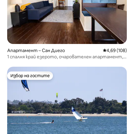
Апартамент – Сан Диего
Средна оценка
4,69 (108)
1 спалня край езерото, очарователен апартамент,
океан, плаж
Избор на гостите
Избор на гостите