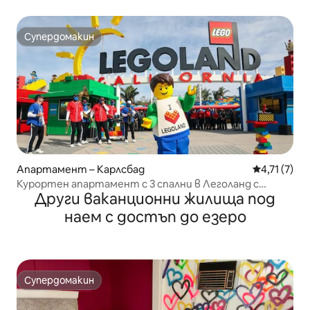
океана!
Супердомакин
Супердомакин
Апартамент – Карлсбад
Средна оцен
4,71 (7)
Курортен апартамент с 3 спални в Леголанд с
Други ваканционни жилища под
билети с отстъпка
наем с достъп до езеро
Супердомакин
Супердомакин