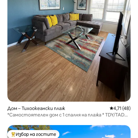
Дом – Тихоокеански плаж
Средна оценк
4,71 (48)
*Самостоятелен дом с 1 спалня на плажа * TDY/TAD
Catered!
Избор на гостите
Най-популярен избор на гостите