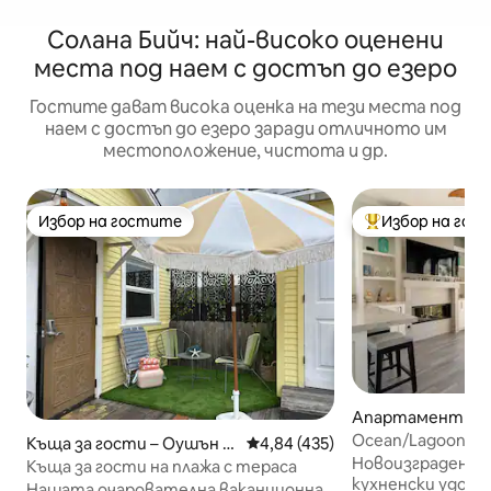
Солана Бийч: най-високо оценени
места под наем с достъп до езеро
Гостите дават висока оценка на тези места под
наем с достъп до езеро заради отличното им
местоположение, чистота и др.
Избор на гостите
Избор на гос
Избор на гостите
Най-популярен 
Апартамент за 
Карлсбад
Ocean/Lagoon Vie
Къща за гости – Оушън Б
Средна оценка: 4,84 от 5, 43
4,84 (435)
/Walk To Beach
Новоизградена к
ийч
Къща за гости на плажа с тераса
кухненски удобс
Нашата очарователна ваканционна