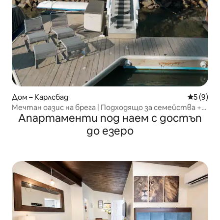
Дом – Карлсбад
Средна о
5 (9)
Мечтан оазис на брега | Подходящо за семейства +
Апартаменти под наем с достъп
кей
до езеро