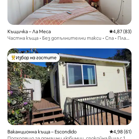
Къщичка – Ла Меса
Средна оценк
4,87 (83)
Частна къща • Без допълнителни такси • Спа • Плаж
• Климатик
Избор на гостите
Най-популярен избор на гостите
Ваканционна къща – Escondido
Средна оценк
4,98 (61)
Подходящо за домашни любимци, спокойна вила с 1