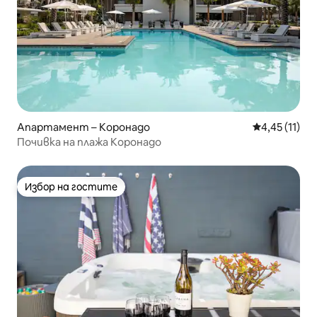
Апартамент – Коронадо
Средна оценк
4,45 (11)
Почивка на плажа Коронадо
Избор на гостите
Избор на гостите