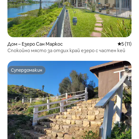
Дом – Езеро Сан Маркос
Средна оц
5 (11)
Спокойно място за отдих край езеро с частен кей
Супердомакин
Супердомакин