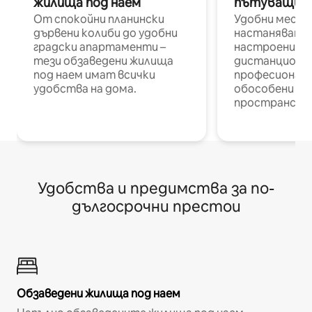
жилища под наем
пътуващи п
От спокойни планински
Удобни места
дървени колиби до удобни
настаняване 
градски апартаменти –
настроени и
тези обзаведени жилища
дистанционн
под наем имат всички
професионалис
удобства на дома.
обособени р
пространств
Удобства и предимства за по-
дългосрочни престои
Обзаведени жилища под наем