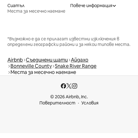
Сиатъл
Повече информация
Места за месечно наемане
*Възможно е да се прилагат известни изключения в
определени географски райони и за някои типове места.
Airbnb
Съединени щати
Айдахо
Bonneville County
Snake River Range
Места за месечно наемане
© 2026 Airbnb, Inc.
Поверителност
Условия