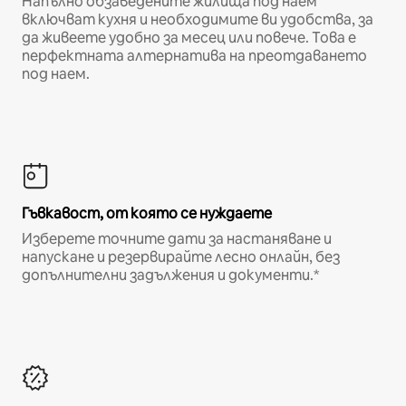
Напълно обзаведените жилища под наем
включват кухня и необходимите ви удобства, за
да живеете удобно за месец или повече. Това е
перфектната алтернатива на преотдаването
под наем.
Гъвкавост, от която се нуждаете
Изберете точните дати за настаняване и
напускане и резервирайте лесно онлайн, без
допълнителни задължения и документи.*