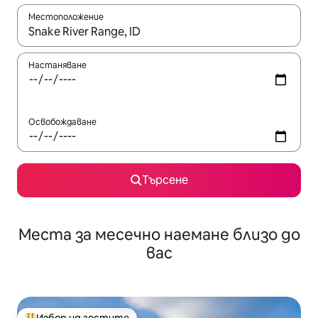
Местоположение
Когато резултатите се покажат, използвайте клавишите 
Настаняване
Освобождаване
Търсене
Места за месечно наемане близо до
вас