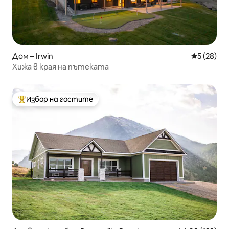
Дом – Irwin
Средна оц
5 (28)
Хижа в края на пътеката
Избор на гостите
Най-популярен избор на гостите