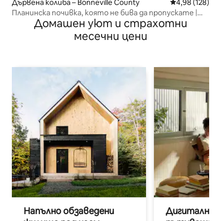
Дървена колиба – Bonneville County
Средна оценка
4,98 (128)
Планинска почивка, която не бива да пропускате |
Домашен уют и страхотни
Начало на пътеката Палисейдс
месечни цени
Напълно обзаведени
Дигитални н