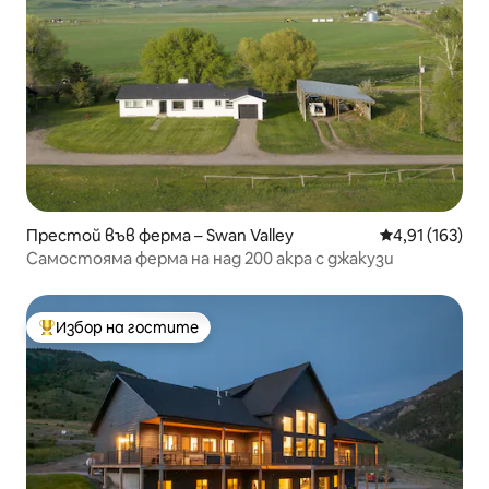
Престой във ферма – Swan Valley
Средна оценка
4,91 (163)
Самостояма ферма на над 200 акра с джакузи
Избор на гостите
Най-популярен избор на гостите