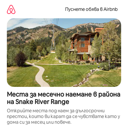
Пропускане
към
Пуснете обява в Airbnb
съдържанието
Места за месечно наемане в района
на Snake River Range
Открийте места под наем за дългосрочни
престои, които ви карат да се чувствате като у
дома си за месец или повече.