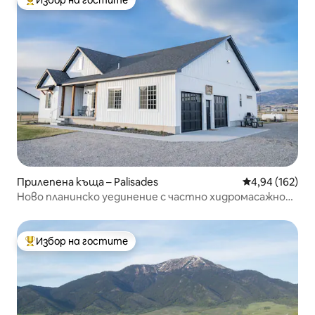
Избор на гостите
Най-популярен избор на гостите
Прилепена къща – Palisades
Средна оценка
4,94 (162)
Ново планинско уединение с частно хидромасажно
вана
Избор на гостите
Най-популярен избор на гостите