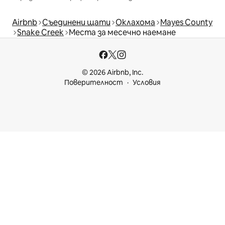
Airbnb
Съединени щати
Оклахома
Mayes County
Snake Creek
Места за месечно наемане
© 2026 Airbnb, Inc.
Поверителност
Условия