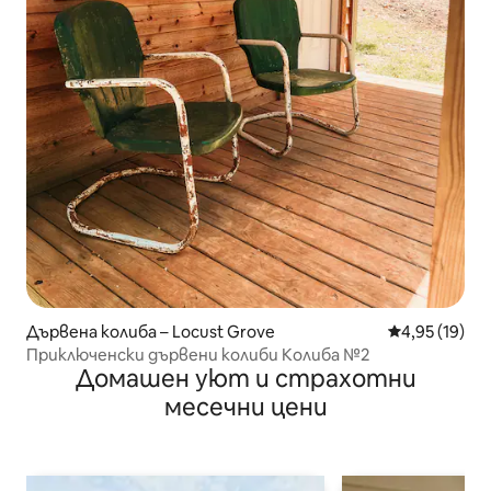
Дървена колиба – Locust Grove
Средна оценк
4,95 (19)
Приключенски дървени колиби Колиба №2
Домашен уют и страхотни
месечни цени