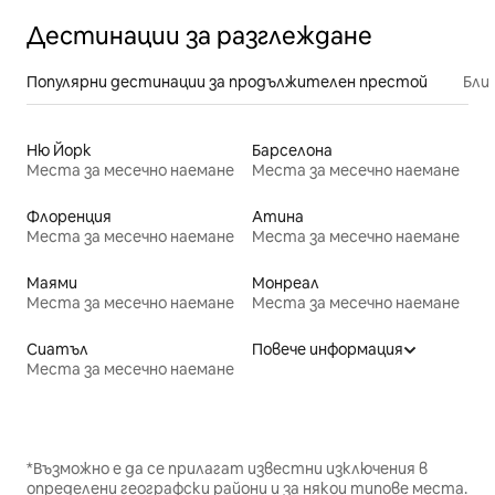
Дестинации за разглеждане
Популярни дестинации за продължителен престой
Бли
Ню Йорк
Барселона
Места за месечно наемане
Места за месечно наемане
Флоренция
Атина
Места за месечно наемане
Места за месечно наемане
Маями
Монреал
Места за месечно наемане
Места за месечно наемане
Сиатъл
Повече информация
Места за месечно наемане
*Възможно е да се прилагат известни изключения в
определени географски райони и за някои типове места.