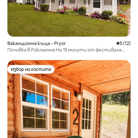
Ваканционна къща – Pryor
Средна оц
5 (12)
Почивка в Роклахома На 15 минути от фестивала
Прайър
Избор на гостите
Избор на гостите