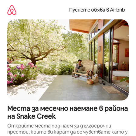
Пропускане
към
Пуснете обява в Airbnb
съдържанието
Места за месечно наемане в района
на Snake Creek
Открийте места под наем за дългосрочни
престои, които ви карат да се чувствате като у