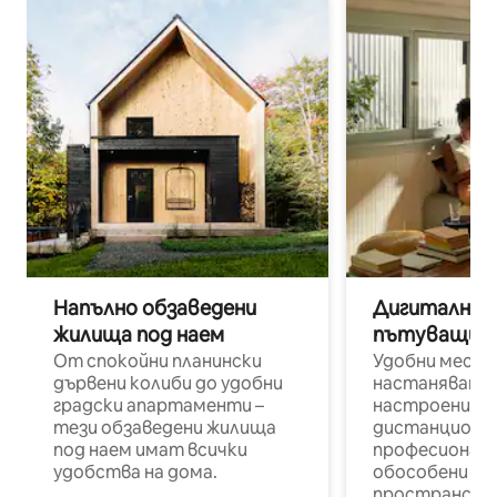
Напълно обзаведени
Дигитални н
жилища под наем
пътуващи п
От спокойни планински
Удобни места
дървени колиби до удобни
настаняване 
градски апартаменти –
настроени и
тези обзаведени жилища
дистанционн
под наем имат всички
професионалис
удобства на дома.
обособени р
пространств