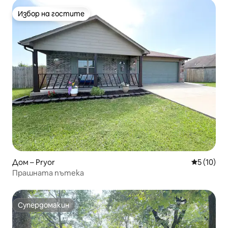
Избор на гостите
Избор на гостите
Дом – Pryor
Средна оц
5 (10)
Прашната пътека
Супердомакин
Супердомакин