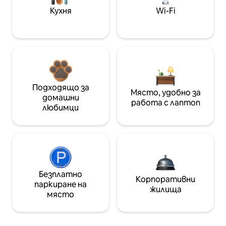
Кухня
Wi-Fi
Подходящо за
Място, удобно за
домашни
работа с лаптоп
любимци
Безплатно
Корпоративни
паркиране на
жилища
място