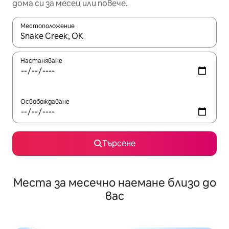
дома си за месец или повече.
Местоположение
Когато резултатите се покажат, използвайте клавишите 
Настаняване
Освобождаване
Търсене
Места за месечно наемане близо до
вас