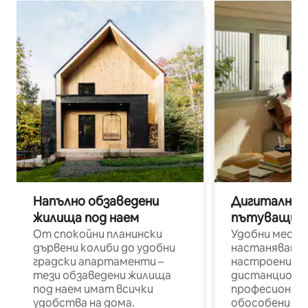
Напълно обзаведени
Дигитални н
жилища под наем
пътуващи п
От спокойни планински
Удобни места
дървени колиби до удобни
настаняване 
градски апартаменти –
настроени и
тези обзаведени жилища
дистанционн
под наем имат всички
професионалис
удобства на дома.
обособени р