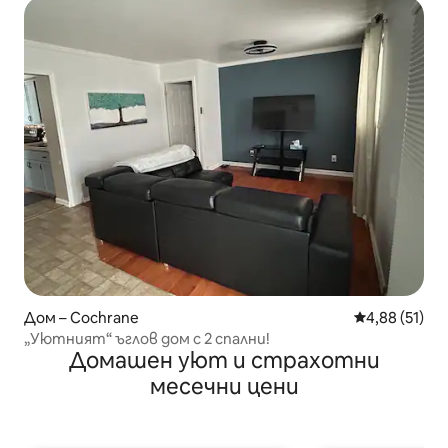
Дом – Cochrane
Средна оценк
4,88 (51)
„Уютният“ ъглов дом с 2 спални!
Домашен уют и страхотни
месечни цени