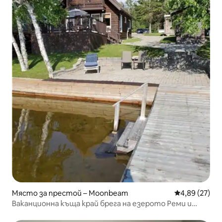
Място за престой – Moonbeam
Средна оценк
4,89 (27)
Ваканционна къща край брега на езерото Реми и
голям паркинг за каравани