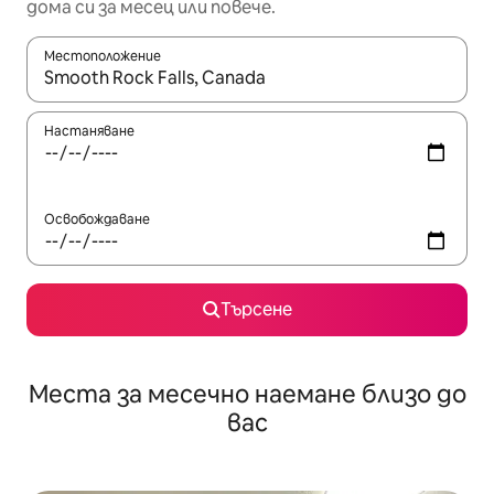
дома си за месец или повече.
Местоположение
Когато резултатите се покажат, използвайте клавишите 
Настаняване
Освобождаване
Търсене
Места за месечно наемане близо до
вас