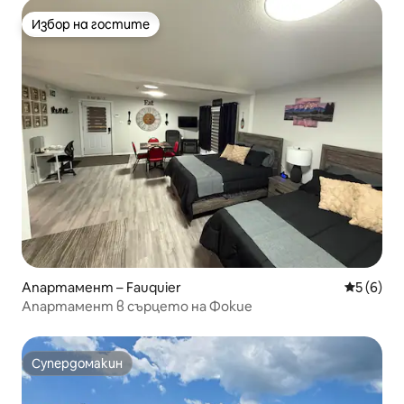
Избор на гостите
Избор на гостите
Апартамент – Fauquier
Средна о
5 (6)
Апартамент в сърцето на Фокие
Супердомакин
Супердомакин