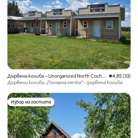
Дървена колиба – Unorganized North Cochra
Средна оценк
4,85 (33)
ne District
Дървени колиби „Полярна мечка“ - дървена колиба
Избор на гостите
Избор на гостите