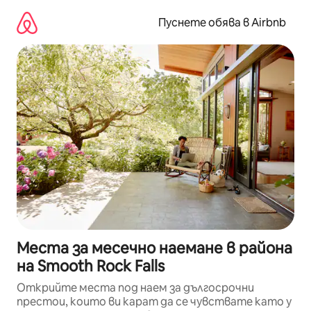
Пропускане
към
Пуснете обява в Airbnb
съдържанието
Места за месечно наемане в района
на Smooth Rock Falls
Открийте места под наем за дългосрочни
престои, които ви карат да се чувствате като у