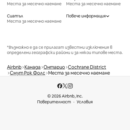
Места за месечно наемане
Места за месечно наемане
Сиатъл
Повече информация
Места за месечно наемане
*Възможно е да се прилагат известни изключения в
определени географски райони и за някои типове места.
Airbnb
Канада
Онтарио
Cochrane District
Смут Рок Фолс
Места за месечно наемане
© 2026 Airbnb, Inc.
Поверителност
Условия