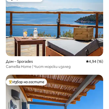
Избор на гостите
Дом – Sporades
Средна оценк
4,94 (16)
Camellia Home | Чист морски изглед
Избор на гостите
Най-популярен избор на гостите