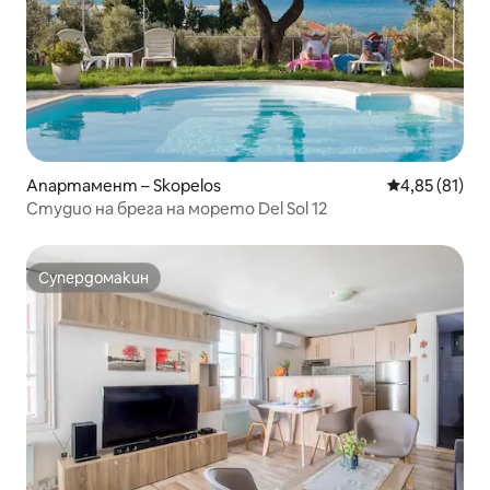
Апартамент – Skopelos
Средна оценк
4,85 (81)
Студио на брега на морето Del Sol 12
Супердомакин
Супердомакин