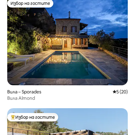
Избор на гостите
Избор на гостите
Вила – Sporades
Средна оц
5 (20)
Вила Almond
Избор на гостите
Най-популярен избор на гостите