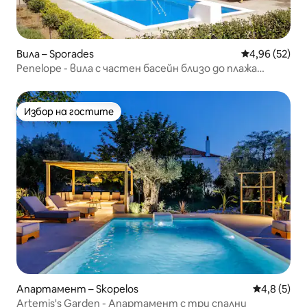
Вила – Sporades
Средна оценк
4,96 (52)
Penelope - вила с частен басейн близо до плажа
Стафилос
Избор на гостите
Избор на гостите
Апартамент – Skopelos
Средна оце
4,8 (5)
Artemis's Garden - Апартамент с три спални