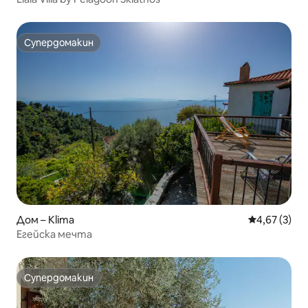
Супердомакин
Супердомакин
Дом – Klima
Средна оцен
4,67 (3)
Егейска мечта
Супердомакин
Супердомакин