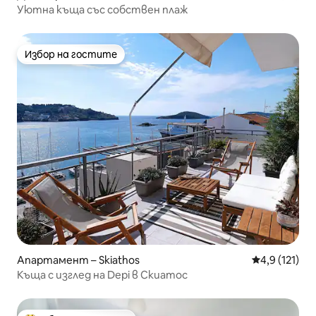
Уютна къща със собствен плаж
Избор на гостите
Избор на гостите
Апартамент – Skiathos
Средна оценк
4,9 (121)
Къща с изглед на Depi в Скиатос