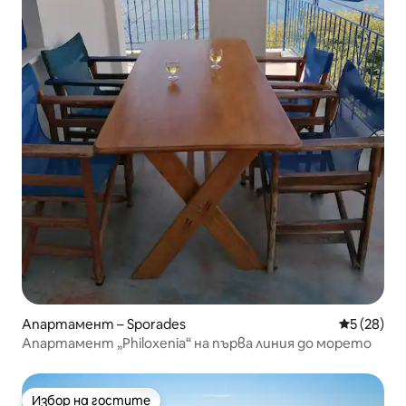
Апартамент – Sporades
Средна оц
5 (28)
Апартамент „Philoxenia“ на първа линия до морето
Избор на гостите