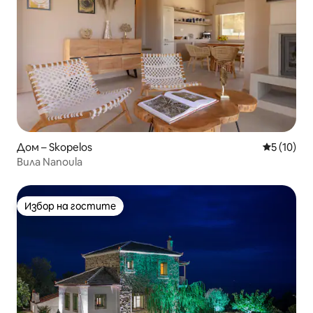
Дом – Skopelos
Средна оц
5 (10)
Вила Nanoula
Избор на гостите
Избор на гостите