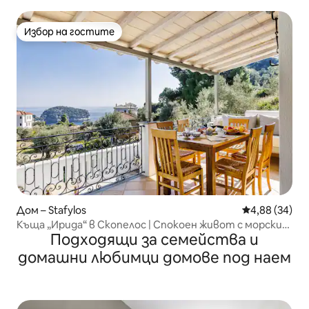
Избор на гостите
Избор на гостите
Дом – Stafylos
Средна оценк
4,88 (34)
Къща „Ирида“ в Скопелос | Спокоен живот с морски
Подходящи за семейства и
гледки
домашни любимци домове под наем