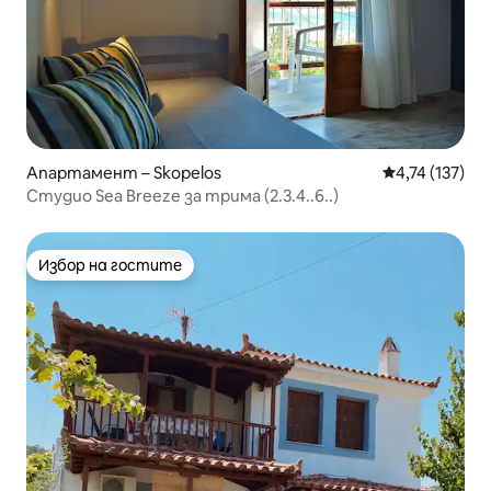
Апартамент – Skopelos
Средна оценка
4,74 (137)
Студио Sea Breeze за трима (2.3.4..6..)
Избор на гостите
Избор на гостите