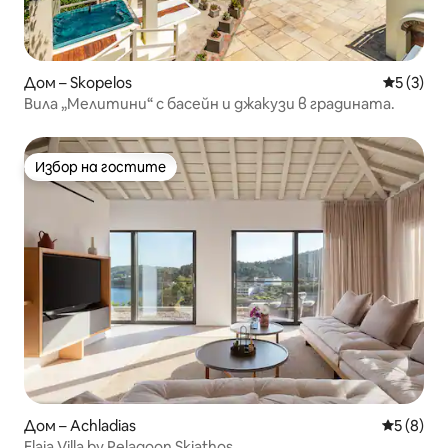
Дом – Skopelos
Средна о
5 (3)
Вила „Мелитини“ с басейн и джакузи в градината.
Избор на гостите
Избор на гостите
Дом – Achladias
Средна о
5 (8)
Elaia Villa by Pelagoon Skiathos