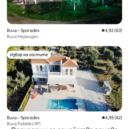
Вила – Sporades
Средна оценк
4,92 (63)
Вила Нереидес
Избор на гостите
Избор на гостите
Вила – Sporades
Средна оценк
4,95 (42)
Вила Pebbles №1