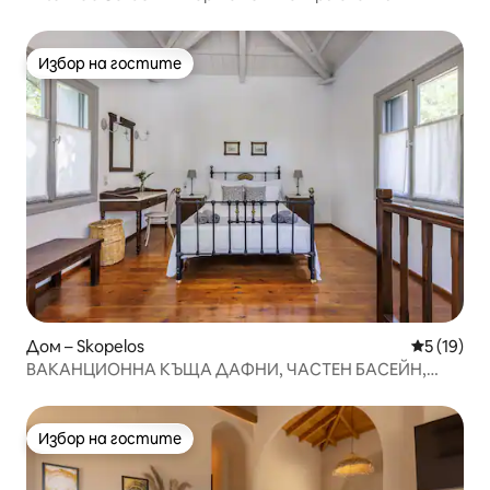
Избор на гостите
Избор на гостите
Дом – Skopelos
Средна оц
5 (19)
ВАКАНЦИОННА КЪЩА ДАФНИ, ЧАСТЕН БАСЕЙН,
СПОКОЙНО МЯСТО
Избор на гостите
Избор на гостите