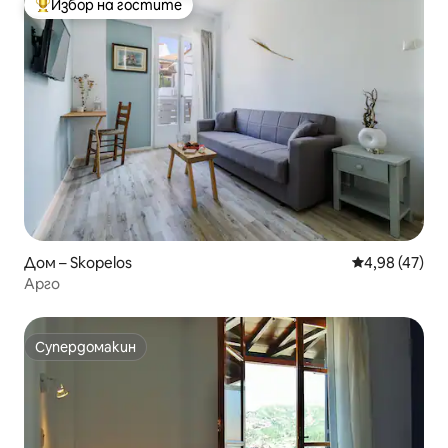
Избор на гостите
Най-популярен избор на гостите
Дом – Skopelos
Средна оценк
4,98 (47)
Арго
Супердомакин
Супердомакин