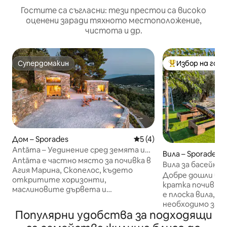
Гостите са съгласни: тези престои са високо
оценени заради тяхното местоположение,
чистота и др.
Супердомакин
Избор на гос
Супердомакин
Най-популярен 
Дом – Sporades
Средна оценка: 5 от 5, 
5 (4)
Antāma – Уединение сред земята и
Вила – Sporades
природата, Скопелос
Antāma е частно място за почивка в
Вила за басейни 
Агия Марина, Скопелос, където
маслиновата го
Добре дошли в и
откритите хоризонти,
кратка почивка! B
маслиновите дървета и
е плоска вила, к
спокойствието на природата
необходимо за р
определят изживяването.
Популярни удобства за подходящи
Вилата е само на
Проектиран с простота и
Хора и на 3 км о