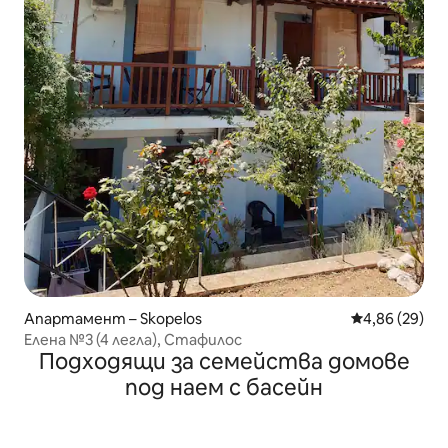
Апартамент – Skopelos
Средна оценк
4,86 (29)
Елена №3 (4 легла), Стафилос
Подходящи за семейства домове
под наем с басейн