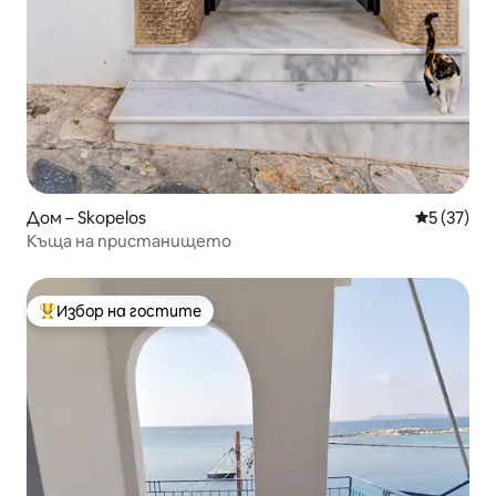
Дом – Skopelos
Средна оц
5 (37)
Къща на пристанището
Избор на гостите
Най-популярен избор на гостите