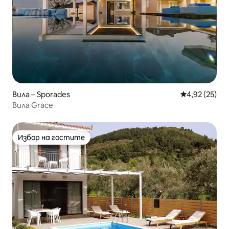
Вила – Sporades
Средна оценк
4,92 (25)
Вила Grace
Избор на гостите
Избор на гостите