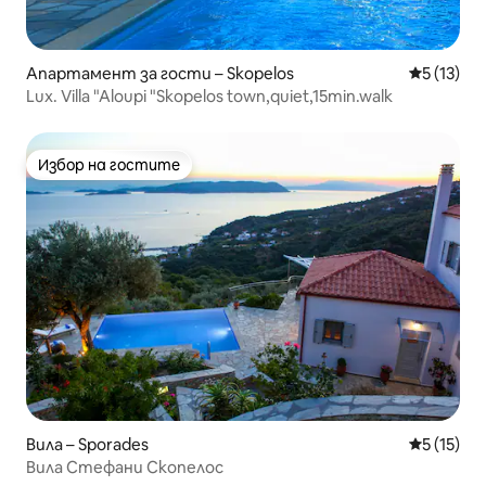
Апартамент за гости – Skopelos
Средна оц
5 (13)
Lux. Villa "Aloupi "Skopelos town,quiet,15min.walk
Избор на гостите
Избор на гостите
Вила – Sporades
Средна оц
5 (15)
Вила Стефани Скопелос