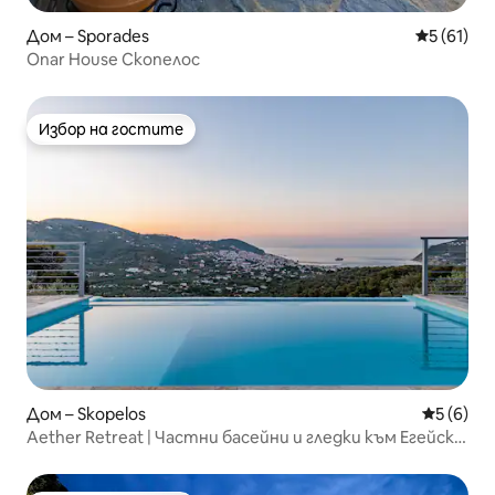
Дом – Sporades
Средна оц
5 (61)
Onar House Скопелос
Избор на гостите
Избор на гостите
Дом – Skopelos
Средна о
5 (6)
Aether Retreat | Частни басейни и гледки към Егейско
море