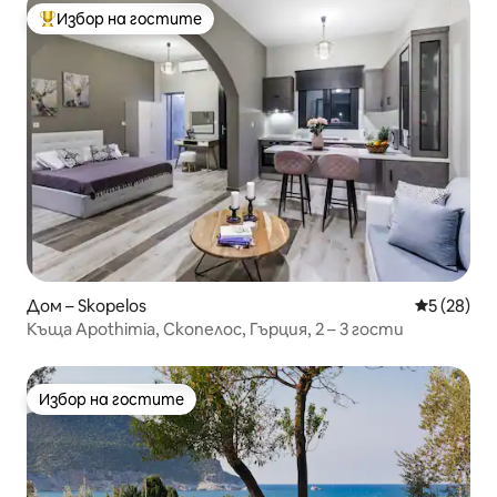
Избор на гостите
Най-популярен избор на гостите
Дом – Skopelos
Средна оц
5 (28)
Къща Apothimia, Скопелос, Гърция, 2 – 3 гости
Избор на гостите
Избор на гостите