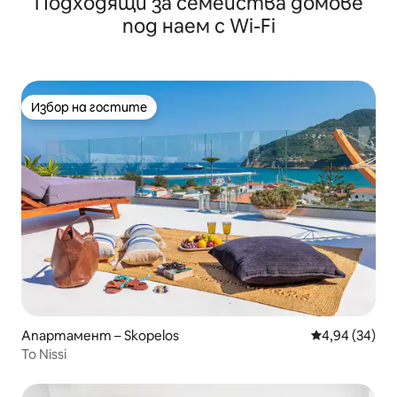
Подходящи за семейства домове
под наем с Wi-Fi
Избор на гостите
Избор на гостите
Апартамент – Skopelos
Средна оценк
4,94 (34)
To Nissi