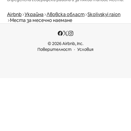
Airbnb
Украйна
Лвовска област
Skolivskyi raion
Места за месечно наемане
© 2026 Airbnb, Inc.
Поверителност
Условия