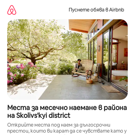
Пропускане
към
Пуснете обява в Airbnb
съдържанието
Места за месечно наемане в района
на Skolivs'kyi district
Открийте места под наем за дългосрочни
престои, които ви карат да се чувствате като у