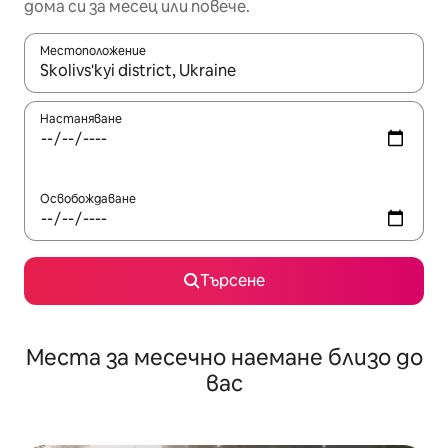
дома си за месец или повече.
Местоположение
Когато резултатите се покажат, използвайте клавишите 
Настаняване
Освобождаване
Търсене
Места за месечно наемане близо до
вас