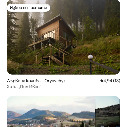
Избор на гостите
Избор на гостите
Дървена колиба – Oryavchyk
Средна оценк
4,94 (18)
Хижа „Пип Иван“