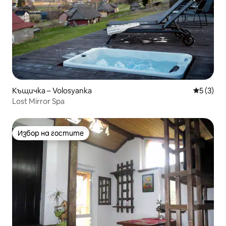
Къщичка – Volosyanka
Средна о
5 (3)
Lost Mirror Spa
Избор на гостите
Избор на гостите