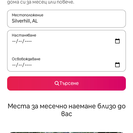
дома си за месец или повече.
Местоположение
Когато резултатите се покажат, използвайте клавишите 
Настаняване
Освобождаване
Търсене
Места за месечно наемане близо до
вас