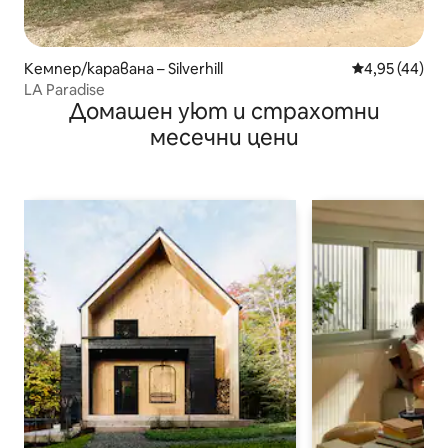
Кемпер/каравана – Silverhill
Средна оценк
4,95 (44)
LA Paradise
Домашен уют и страхотни
месечни цени