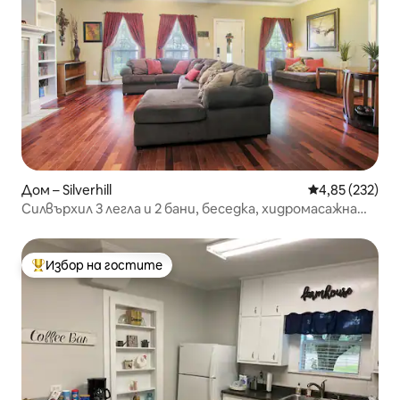
Дом – Silverhill
Средна оценка
4,85 (232)
Силвърхил 3 легла и 2 бани, беседка, хидромасажна
вана
Избор на гостите
Най-популярен избор на гостите