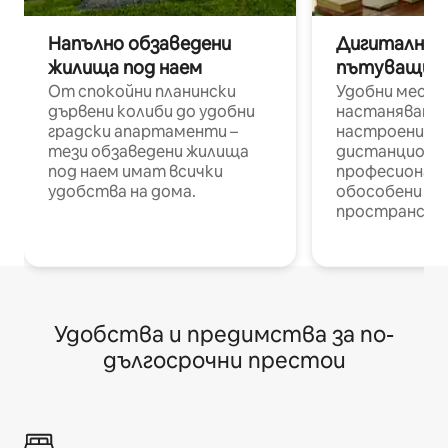
Напълно обзаведени
Дигитални н
жилища под наем
пътуващи п
От спокойни планински
Удобни места
дървени колиби до удобни
настаняване 
градски апартаменти –
настроени и
тези обзаведени жилища
дистанционн
под наем имат всички
професионалис
удобства на дома.
обособени р
пространств
Удобства и предимства за по-
дългосрочни престои