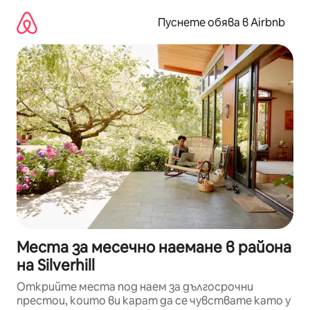
Пропускане
към
Пуснете обява в Airbnb
съдържанието
Места за месечно наемане в района
на Silverhill
Открийте места под наем за дългосрочни
престои, които ви карат да се чувствате като у