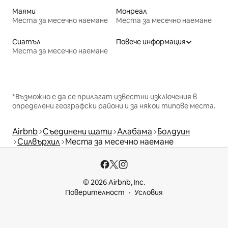
Маями
Монреал
Места за месечно наемане
Места за месечно наемане
Сиатъл
Повече информация
Места за месечно наемане
*Възможно е да се прилагат известни изключения в
определени географски райони и за някои типове места.
Airbnb
Съединени щати
Алабама
Болдуин
Силвърхил
Места за месечно наемане
© 2026 Airbnb, Inc.
Поверителност
Условия