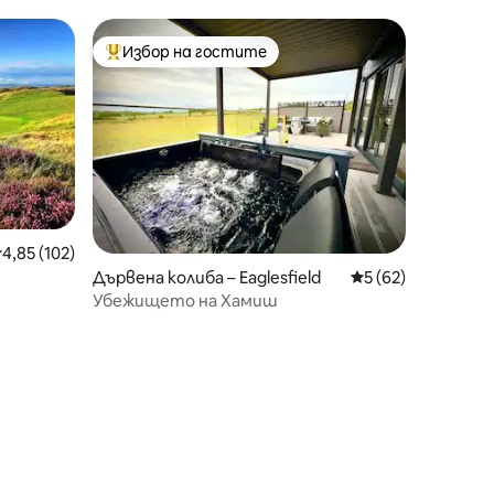
Избор на гостите
Най-популярен избор на гостите
редна оценка: 4,85 от 5, 102 отзива
4,85 (102)
Дървена колиба – Eaglesfield
Средна оценка: 5
5 (62)
Убежището на Хамиш