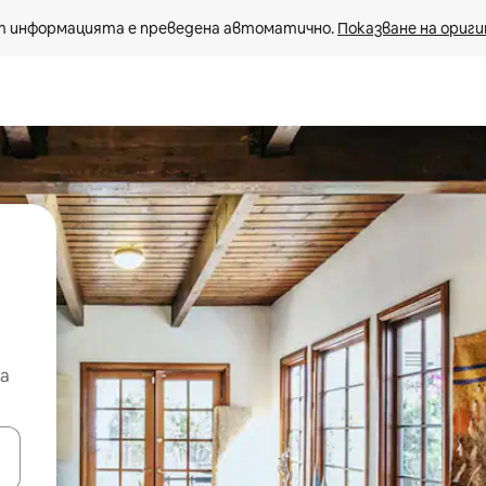
 информацията е преведена автоматично. 
Показване на ориги
а
е клавишите със стрелки нагоре и надолу или навигирайте с д