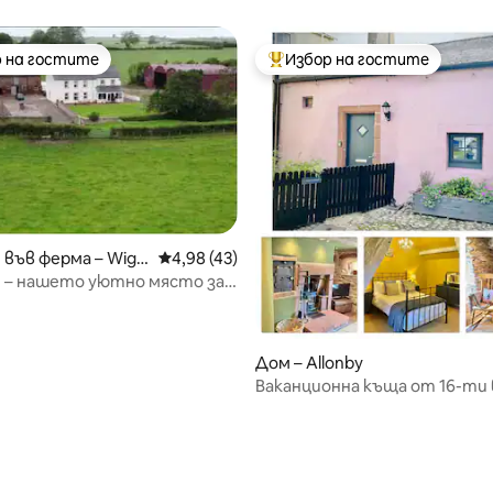
 на гостите
Избор на гостите
улярен избор на гостите
Най-популярен избор на гос
от 5, 29 отзива
във ферма – Wigt
Средна оценка: 4,98 от 5, 43 отзива
4,98 (43)
– нашето уютно място за
 селска местност
Дом – Allonby
Ваканционна къща от 16-ти 