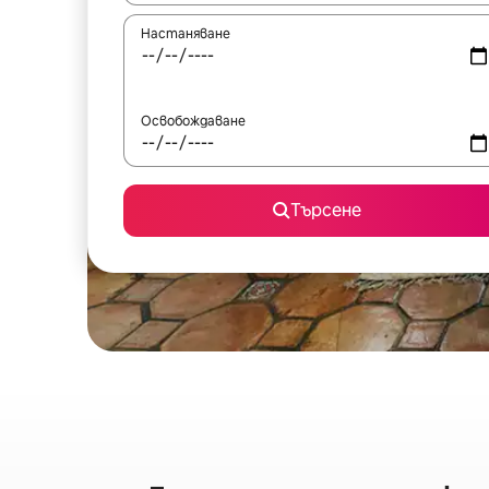
Настаняване
Освобождаване
Търсене