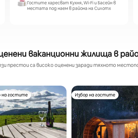
Гостите харесват Кухня, Wi-Fi и Басейн в
местата под наем в района на Силотх
ценени ваканционни жилища в рай
ези престои са високо оценени заради тяхното местоп
 на гостите
Избор на гостите
улярен избор на гостите
Избор на гостите