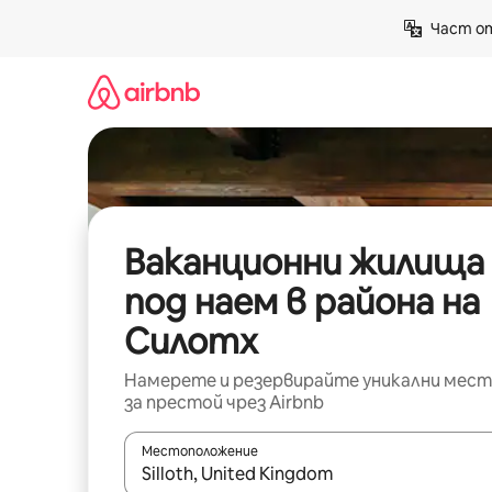
Пропускане
Част от
към
съдържанието
Ваканционни жилища
под наем в района на
Силотх
Намерете и резервирайте уникални мест
за престой чрез Airbnb
Местоположение
Когато резултатите се покажат, използвайт