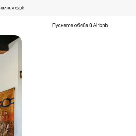
налния език
Пуснете обява в Airbnb
окосване или плъзгане.