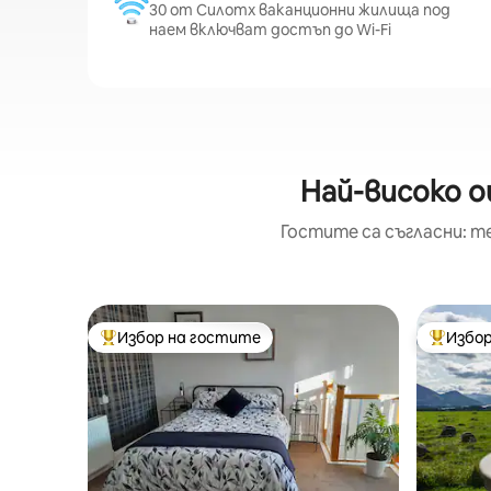
30 от Силотх ваканционни жилища под
наем включват достъп до Wi-Fi
Най-високо о
Гостите са съгласни: т
Избор на гостите
Избор
Най-популярен избор на гостите
Най-поп