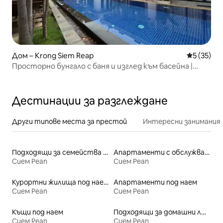
Дом – Krong Siem Reap
Средна оц
5 (35)
Просторно бунгало с баня и изглед към басейна |
Шезлонг
Дестинации за разглеждане
Други типове места за престой
Интересни занимания
Подходящи за семейства места под наем
Апартаменти с обслужване под наем
Сием Реап
Сием Реап
Курортни жилища под наем
Апартаменти под наем
Сием Реап
Сием Реап
Къщи под наем
Подходящи за домашни любимци места под наем
Сием Реап
Сием Реап