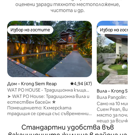
оценени заради тяхното местоположение,
чистота и др.
Избор на гостите
Избор на гости
Избор на гостите
Избор на гости
Дом – Krong Siem Reap
Средна оценка: 4,94 от 5, 4
4,94 (47)
WAT PO HOUSE - Традиционна къща
Вила – Krong Sie
къща в стил Кхмер - River Road
➤ WAT PO House: Традиционна вила и
Вила Pangolin: с
естествен басейн ★
семейно забавл
Само на 10 мину
Помещението: Кхмерската
Сием Реап, вили
традиция се среща със съвременния
място за почивк
лукс. Насладете се на нашия частен
нещо за всички! Охладете се в
басейн без химикали и на буйния
Стандартни удобства във
частния басейн 
воден градина, разположени
настолни игри и