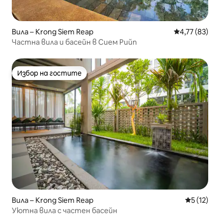
Вила – Krong Siem Reap
Средна оценк
4,77 (83)
Частна вила и басейн в Сием Рийп
Избор на гостите
Избор на гостите
Вила – Krong Siem Reap
Средна оц
5 (12)
Уютна вила с частен басейн