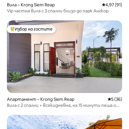
Вила – Krong Siem Reap
Средна оценк
4,97 (91)
Vip частна вила с 3 спални близо до парк Ангкор
Избор на гостите
Най-популярен избор на гостите
Апартамент – Krong Siem Reap
Средна оц
5 (36)
Вила с 2 спални + всекидневна, на 15 минути пеша от
центъра