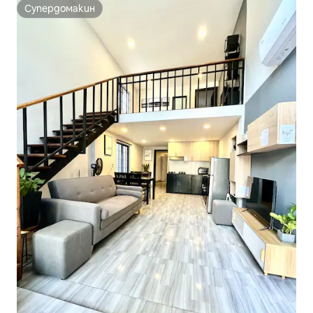
Супердомакин
Супердомакин