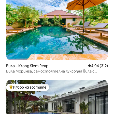
Вила – Krong Siem Reap
Средна оценка
4,94 (312)
Вила Моринга, самостоятелна луксозна вила с
басейн
Избор на гостите
Най-популярен избор на гостите