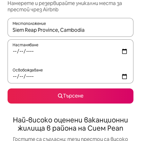
Намерете и резервирайте уникални места за
престой чрез Airbnb
Местоположение
Когато резултатите се покажат, използвайте клавишите 
Настаняване
Освобождаване
Търсене
Най-високо оценени ваканционни
жилища в района на Сием Реап
Гостите са съгласни: тези престои са високо