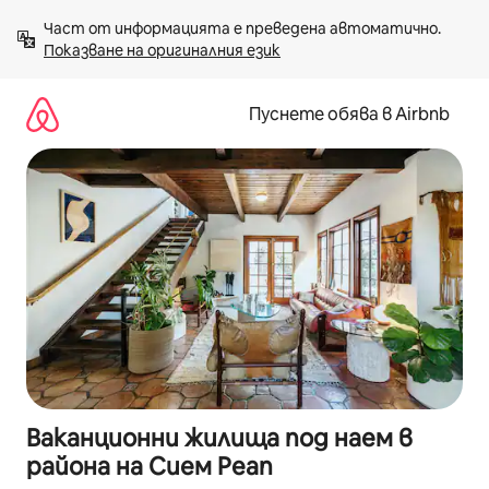
Пропускане
Част от информацията е преведена автоматично. 
към
Показване на оригиналния език
съдържанието
Пуснете обява в Airbnb
Ваканционни жилища под наем в
района на Сием Реап