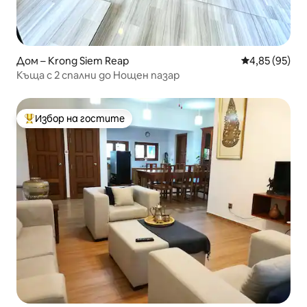
Дом – Krong Siem Reap
Средна оценк
4,85 (95)
Къща с 2 спални до Нощен пазар
Избор на гостите
Най-популярен избор на гостите