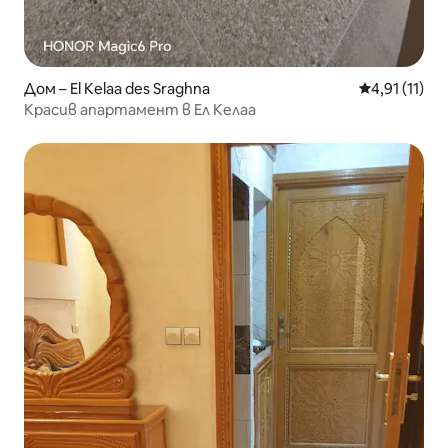
Дом – El Kelaa des Sraghna
Средна оцен
4,91 (11)
Красив апартамент в Ел Келаа