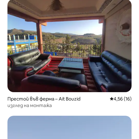
Престой във ферма – Ait Bouzid
Средна оценк
4,56 (16)
изглед на монтажа