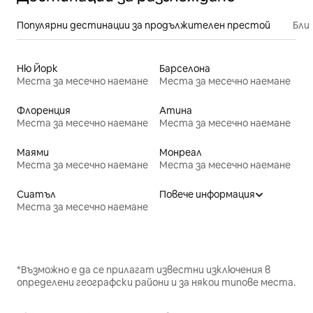
Популярни дестинации за продължителен престой
Бли
Ню Йорк
Барселона
Места за месечно наемане
Места за месечно наемане
Флоренция
Атина
Места за месечно наемане
Места за месечно наемане
Маями
Монреал
Места за месечно наемане
Места за месечно наемане
Сиатъл
Повече информация
Места за месечно наемане
*Възможно е да се прилагат известни изключения в
определени географски райони и за някои типове места.