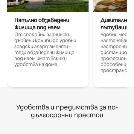
Напълно обзаведени
Дигитални н
жилища под наем
пътуващи п
От спокойни планински
Удобни места
дървени колиби до удобни
настаняване 
градски апартаменти –
настроени и
тези обзаведени жилища
дистанционн
под наем имат всички
професионалис
удобства на дома.
обособени р
пространств
Удобства и предимства за по-
дългосрочни престои