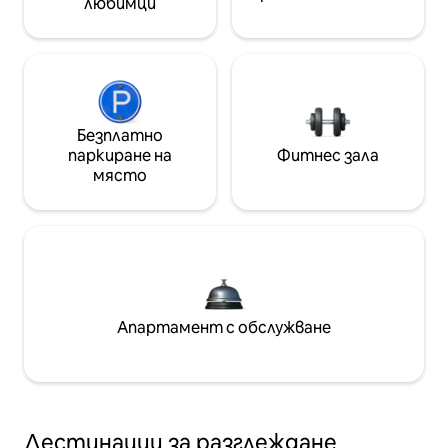
любимци
Безплатно
паркиране на
Фитнес зала
място
Апартамент с обслужване
Дестинации за разглеждане