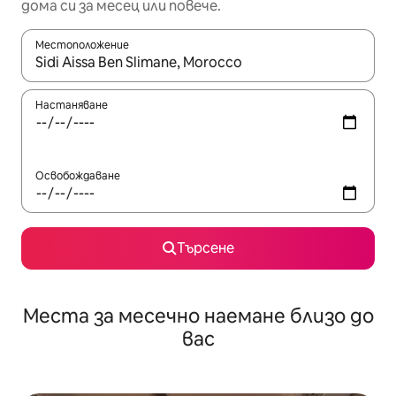
дома си за месец или повече.
Местоположение
Когато резултатите се покажат, използвайте клавишите 
Настаняване
Освобождаване
Търсене
Места за месечно наемане близо до
вас