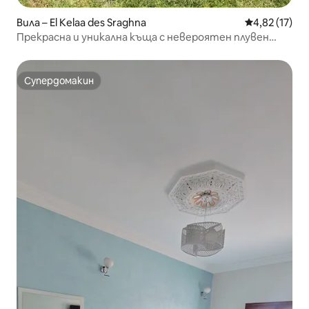
Вила – El Kelaa des Sraghna
Средна оценк
4,82 (17)
Прекрасна и уникална къща с невероятен плувен
басейн
Супердомакин
Супердомакин