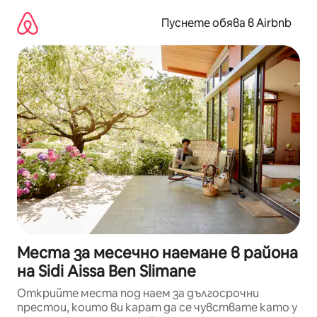
Пропускане
към
Пуснете обява в Airbnb
съдържанието
Места за месечно наемане в района
на Sidi Aissa Ben Slimane
Открийте места под наем за дългосрочни
престои, които ви карат да се чувствате като у