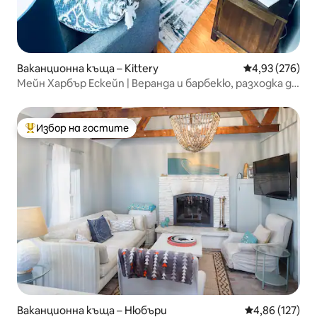
Ваканционна къща – Kittery
Средна оценка
4,93 (276)
Мейн Харбър Ескейп | Веранда и барбекю, разходка до
Портсмут
Избор на гостите
Най-популярен избор на гостите
Ваканционна къща – Нюбъри
Средна оценка
4,86 (127)