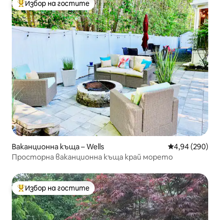
Избор на гостите
Най-популярен избор на гостите
Ваканционна къща – Wells
Средна оценка
4,94 (290)
Просторна ваканционна къща край морето
Избор на гостите
Най-популярен избор на гостите