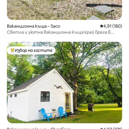
Ваканционна къща – Saco
Средна оценка
4,91 (180)
Светла и уютна ваканционна къща край брега в
Камп Елис
Избор на гостите
Най-популярен избор на гостите