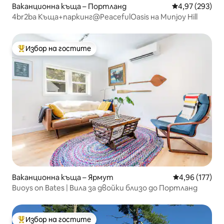
Ваканционна къща – Портланд
Средна оценка
4,97 (293)
4br2ba Къща+паркинг@PeacefulOasis на Munjoy Hill
Избор на гостите
Най-популярен избор на гостите
Ваканционна къща – Ярмут
Средна оценка
4,96 (177)
Buoys on Bates | Вила за двойки близо до Портланд
Избор на гостите
Най-популярен избор на гостите