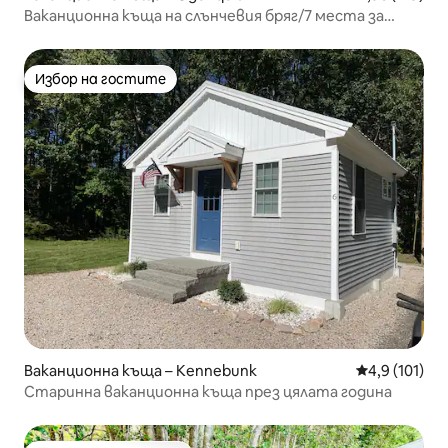
Ваканционна къща на слънчевия бряг/7 места за
спане + пешеходно разстояние до плажа
Избор на гостите
Избор на гостите
Ваканционна къща – Kennebunk
Средна оценк
4,9 (101)
Старинна ваканционна къща през цялата година