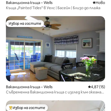
Ваканционна къща – Wells
Ново мяс
Ново
Къща „Painted Tides“ в Уелс | Басейн | Близо до плажа
Избор на гостите
Избор на гостите
Ваканционна къща – Wells
Средна оценк
4,87 (15)
Съвременна ваканционна къща с изглед към океана
18
Избор на гостите
Най-популярен избор на гостите