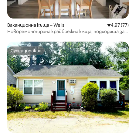
Ваканционна къща – Wells
Средна оценк
4,97 (77)
Новоремонтирана крайбрежна къща, подходяща за
семейства
Супердомакин
Супердомакин