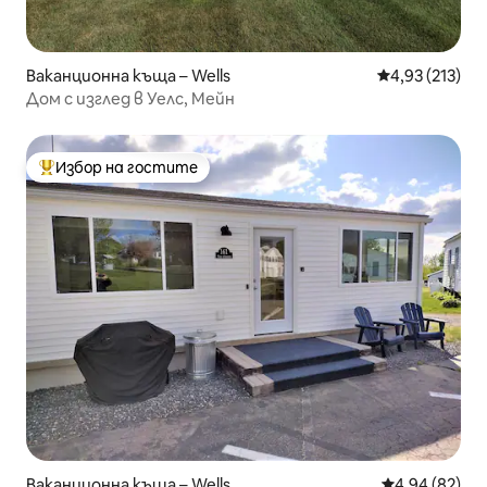
Ваканционна къща – Wells
Средна оценка
4,93 (213)
Дом с изглед в Уелс, Мейн
Избор на гостите
Най-популярен избор на гостите
Ваканционна къща – Wells
Средна оценк
4,94 (82)