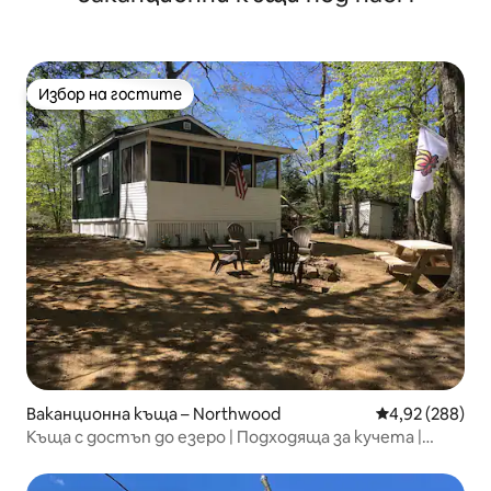
Избор на гостите
Избор на гостите
Ваканционна къща – Northwood
Средна оценка
4,92 (288)
Къща с достъп до езеро | Подходяща за кучета |
Каяци и кану!