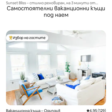
Sunset Bliss – стилно реновиран, на 3 минути от
Самостоятелни ваканционни къщи
плажа
под наем
Избор на гостите
Най-популярен избор на гостите
Ваканционна къща – Ogunquit
Средна оценка
4,95 (129)