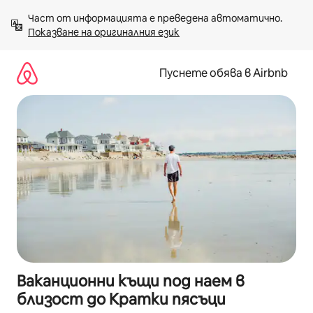
Пропускане
Част от информацията е преведена автоматично. 
към
Показване на оригиналния език
съдържанието
Пуснете обява в Airbnb
Ваканционни къщи под наем в
близост до Кратки пясъци