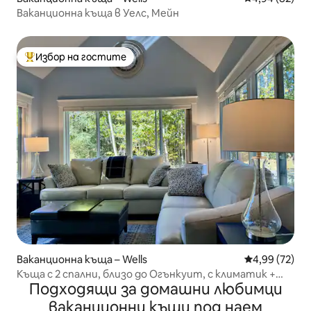
Ваканционна къща в Уелс, Мейн
Избор на гостите
Най-популярен избор на гостите
Ваканционна къща – Wells
Средна оценк
4,99 (72)
Къща с 2 спални, близо до Огънкуит, с климатик +
Подходящи за домашни любимци
количка за голф!
ваканционни къщи под наем