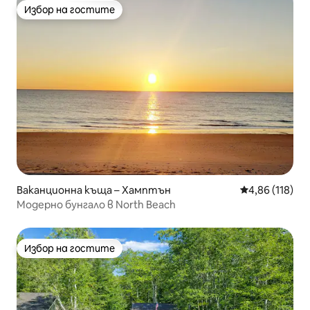
Избор на гостите
Избор на гостите
Ваканционна къща – Хамптън
Средна оценка
4,86 (118)
Модерно бунгало в North Beach
Избор на гостите
Избор на гостите