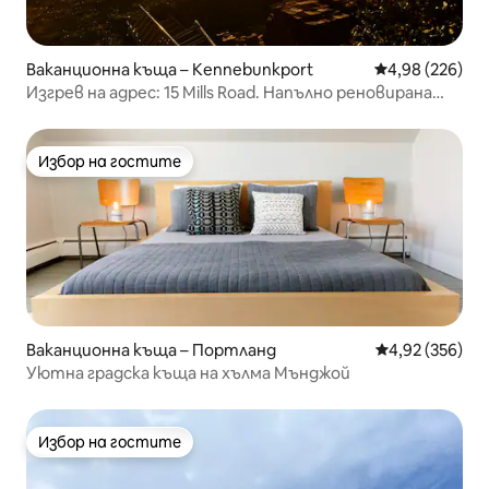
Ваканционна къща – Kennebunkport
Средна оценка
4,98 (226)
Изгрев на адрес: 15 Mills Road. Напълно реновирана
ваканционна къща.
Избор на гостите
Избор на гостите
Ваканционна къща – Портланд
Средна оценка
4,92 (356)
Уютна градска къща на хълма Мънджой
Избор на гостите
Избор на гостите