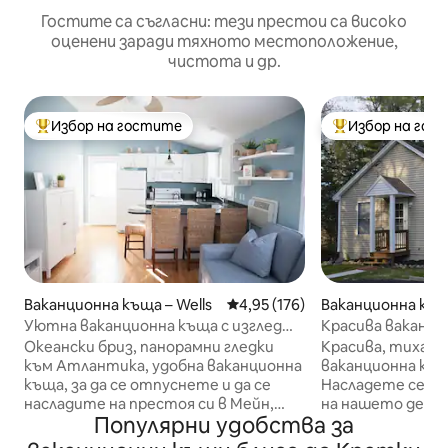
Гостите са съгласни: тези престои са високо
оценени заради тяхното местоположение,
чистота и др.
Избор на гостите
Избор на гос
Най-популярен избор на гостите
Най-популярен 
Ваканционна къща – Wells
Средна оценка: 4,95 от 5, 176
4,95 (176)
Ваканционна къща
eton
Уютна ваканционна къща с изглед
Красива ваканци
към океана, Уелс, Мейн
езеро
Океански бриз, панорамни гледки
Красива, тиха и
към Атлантика, удобна ваканционна
ваканционна къщ
къща, за да се отпуснете и да се
Насладете се на
насладите на престоя си в Мейн,
на нашето девс
Популярни удобства за
какво повече можете да поискате за
Плувайте, карай
кратка почивка?! Тази уютна
риба или просто