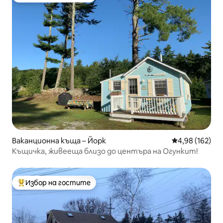
Ваканционна къща – Йорк
Средна оценка
4,98 (162)
Къщичка, живееща близо до центъра на Огункит!
Избор на гостите
Най-популярен избор на гостите