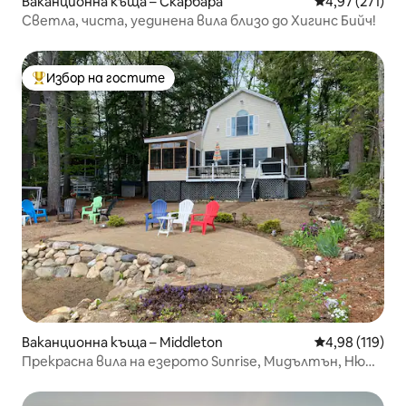
Ваканционна къща – Скарбара
Средна оценка
4,97 (271)
Светла, чиста, уединена вила близо до Хигинс Бийч!
Избор на гостите
Най-популярен избор на гостите
Ваканционна къща – Middleton
Средна оценка
4,98 (119)
Прекрасна вила на езерото Sunrise, Мидълтън, Ню
Хемпшир.