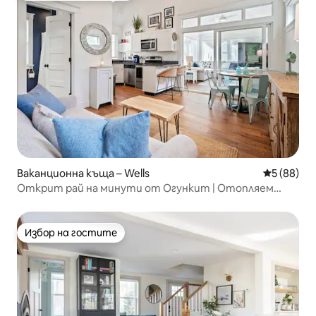
Ваканционна къща – Wells
Средна оц
5 (88)
Открит рай на минути от Огункит | Отопляем
басейн
Избор на гостите
Избор на гостите