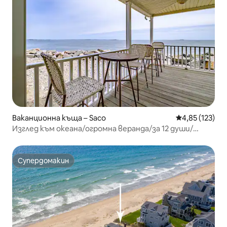
Ваканционна къща – Saco
Средна оценка
4,85 (123)
Изглед към океана/огромна веранда/за 12 души/
достъп до плажа пеша
Супердомакин
Супердомакин