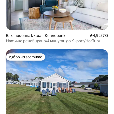
Ваканционна къща – Kennebunk
Средна оценк
4,92 (73)
Напълно реновирано/4 минути до K -port/HotTub/
стая за игри
Избор на гостите
Избор на гостите