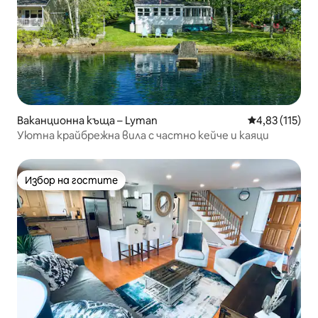
Ваканционна къща – Lyman
Средна оценка
4,83 (115)
Уютна крайбрежна вила с частно кейче и каяци
Избор на гостите
Избор на гостите