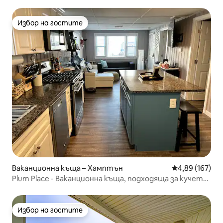
Избор на гостите
Избор на гостите
Ваканционна къща – Хамптън
Средна оценка
4,89 (167)
Plum Place - Ваканционна къща, подходяща за кучета,
на няколко крачки от плажа!
Избор на гостите
Избор на гостите