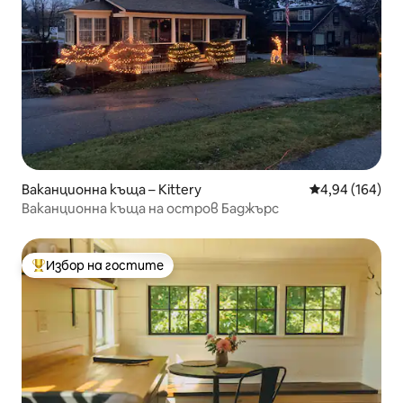
Ваканционна къща – Kittery
Средна оценка
4,94 (164)
Ваканционна къща на остров Баджърс
Избор на гостите
Най-популярен избор на гостите