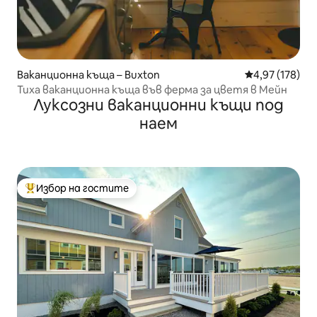
Ваканционна къща – Buxton
Средна оценка
4,97 (178)
Тиха ваканционна къща във ферма за цветя в Мейн
Луксозни ваканционни къщи под
наем
Избор на гостите
Най-популярен избор на гостите