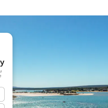
ey
и
е
е клавишите със стрелки нагоре и надолу или навигирайте с д