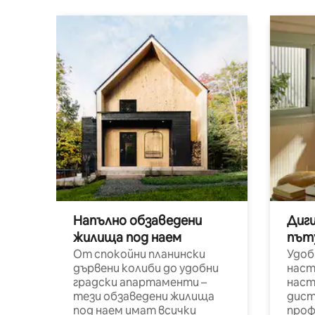
Напълно обзаведени
Диг
жилища под наем
път
От спокойни планински
Удоб
дървени колиби до удобни
наст
градски апартаменти –
наст
тези обзаведени жилища
дист
под наем имат всички
проф