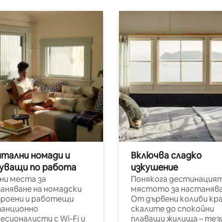
итални номади и
Включва сладко
уващи по работа
изкушение
ни места за
Понякога дестинацият
аняване на номадски
мястото за настанява
роени и работещи
От дървени колиби кр
анционно
скалите до спокойни
есионалисти с Wi-Fi и
плаващи жилища – тез