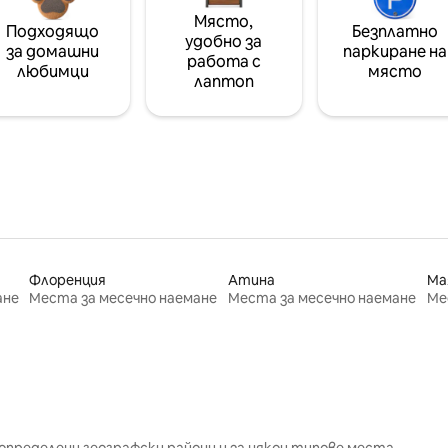
Място,
Подходящо
Безплатно
удобно за
за домашни
паркиране на
работа с
любимци
място
лаптоп
Флоренция
Атина
Ма
ане
Места за месечно наемане
Места за месечно наемане
Ме
определени географски райони и за някои типове места.