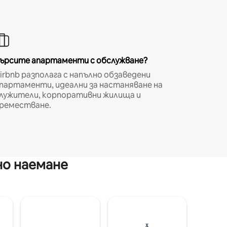
ърсите апартаменти с обслужване?
irbnb разполага с напълно обзаведени
партаменти, идеални за настаняване на
лужители, корпоративни жилища и
реместване.
но наемане