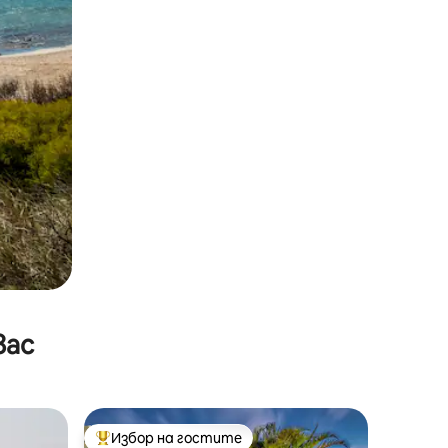
вас
Избор на гостите
тите
Най-популярен избор на гостите