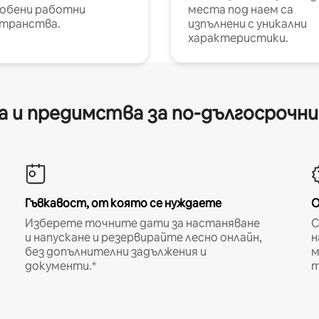
обени работни
места под наем са
транства.
изпълнени с уникални
характеристики.
 и предимства за по-дългосрочн
Гъвкавост, от която се нуждаете
О
Изберете точните дати за настаняване
С
и напускане и резервирайте лесно онлайн,
н
без допълнителни задължения и
м
документи.*
т