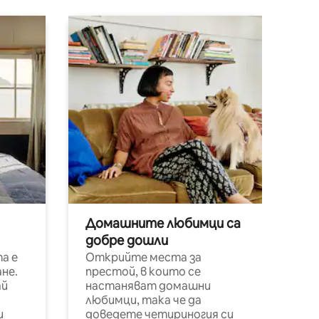
Домашните любимци са
добре дошли
а е
Открийте места за
не.
престой, в които се
ай
настаняват домашни
любимци, така че да
и
доведете четириногия си