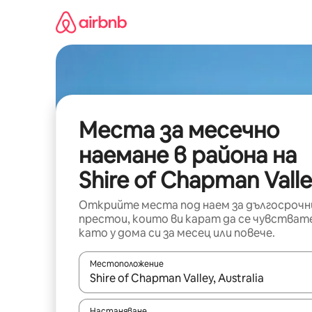
Пропускане
към
съдържанието
Места за месечно
наемане в района на
Shire of Chapman Vall
Открийте места под наем за дългосрочн
престои, които ви карат да се чувстват
като у дома си за месец или повече.
Местоположение
Когато резултатите се покажат, използвайт
Настаняване