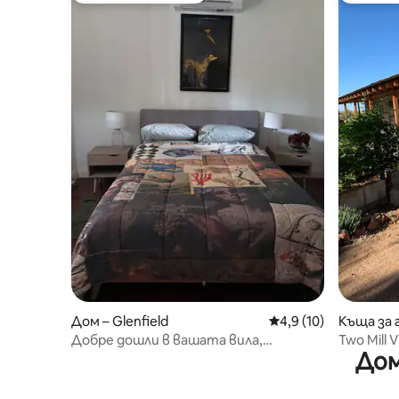
Дом – Glenfield
Средна оценка: 4,9 
4,9 (10)
Къща за 
Добре дошли в вашата вила,
Two Mill 
Дом
създадена по ваш вкус