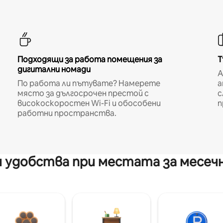
Подходящи за работа помещения за
Т
дигитални номади
A
По работа ли пътувате? Намерете
а
място за дългосрочен престой с
с
високоскоростен Wi-Fi и обособени
п
работни пространства.
 удобства при местата за месеч