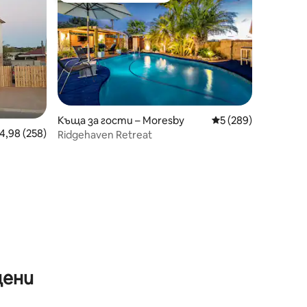
Къща за гости – Moresby
Средна оценка: 5 
5 (289)
редна оценка: 4,98 от 5, 258 отзива
4,98 (258)
Ridgehaven Retreat
цени