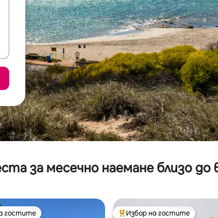
ста за месечно наемане близо до 
на гостите
Избор на гостите
на гостите
Най-популярен избор на гос