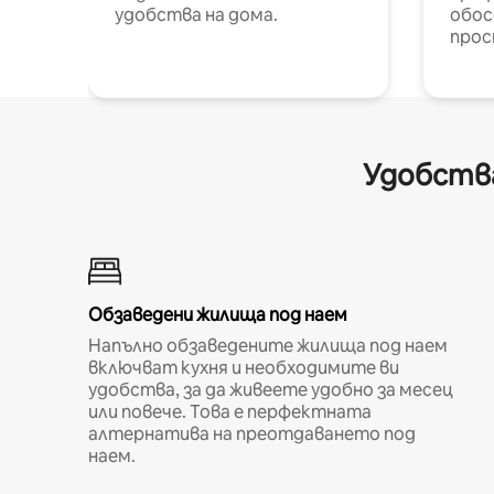
удобства на дома.
обос
прос
Удобства
Обзаведени жилища под наем
Напълно обзаведените жилища под наем
включват кухня и необходимите ви
удобства, за да живеете удобно за месец
или повече. Това е перфектната
алтернатива на преотдаването под
наем.