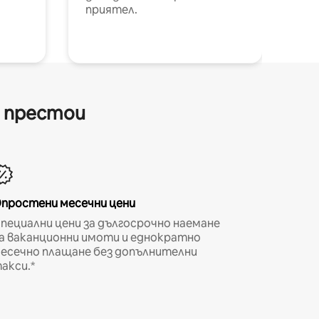
приятел.
и престои
простени месечни цени
пециални цени за дългосрочно наемане
а ваканционни имоти и еднократно
есечно плащане без допълнителни
акси.*