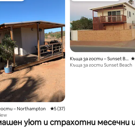
Къща за гости – Sunset Be
С
ach
Къща за гости Sunset Beach
от 5, 10 отзива
гости – Northampton
Средна оценка: 5 от 5, 37 отзива
5 (37)
View
ашен уют и страхотни месечни 