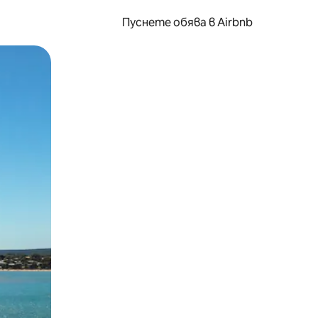
Пуснете обява в Airbnb
окосване или плъзгане.