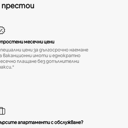
и престои
простени месечни цени
пециални цени за дългосрочно наемане
а ваканционни имоти и еднократно
есечно плащане без допълнителни
акси.*
ърсите апартаменти с обслужване?