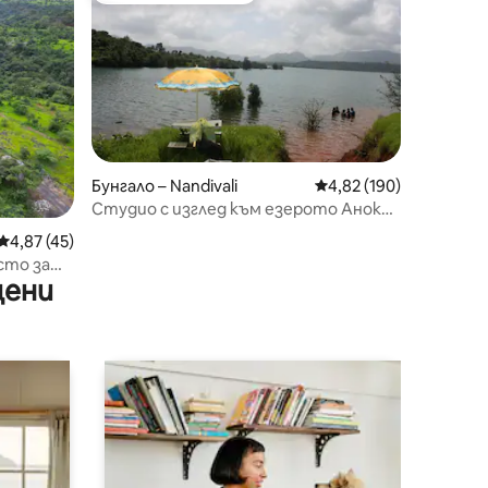
Бунгало – Nandivali
Средна оценка: 4,82 
4,82 (190)
Студио с изглед към езерото Анокха
*
Средна оценка: 4,87 от 5, 45 отзива
4,87 (45)
сто за
цени