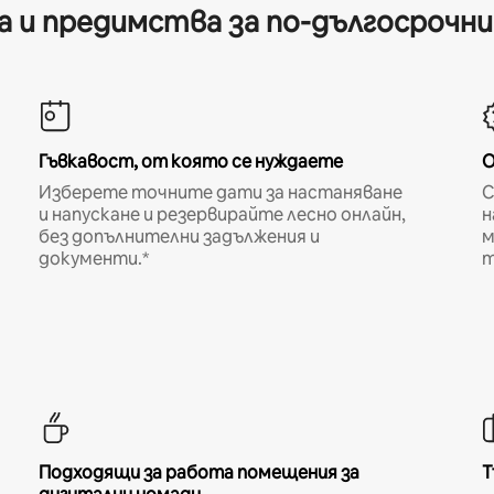
 и предимства за по-дългосрочн
Гъвкавост, от която се нуждаете
О
Изберете точните дати за настаняване
С
и напускане и резервирайте лесно онлайн,
н
без допълнителни задължения и
м
документи.*
т
Подходящи за работа помещения за
Т