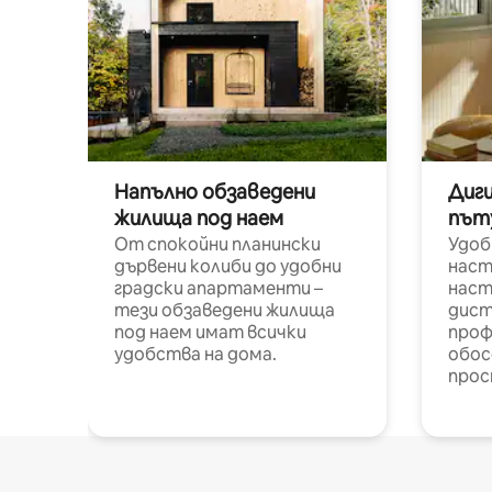
Напълно обзаведени
Диг
жилища под наем
път
От спокойни планински
Удоб
дървени колиби до удобни
наст
градски апартаменти –
наст
тези обзаведени жилища
дист
под наем имат всички
проф
удобства на дома.
обос
прос