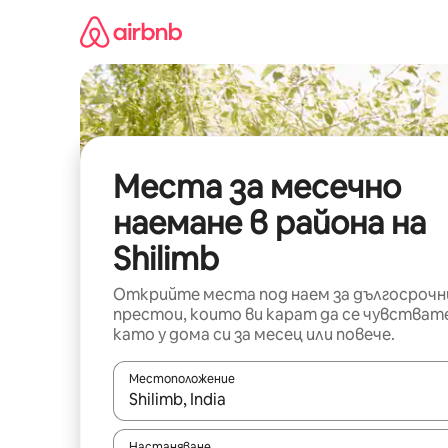
Пропускане
към
съдържанието
Места за месечно
наемане в района на
Shilimb
Открийте места под наем за дългосрочн
престои, които ви карат да се чувстват
като у дома си за месец или повече.
Местоположение
Когато резултатите се покажат, използвайт
Настаняване