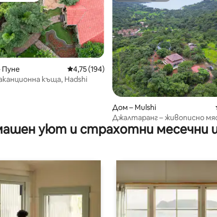
– Пуне
Средна оценка: 4,75 от 5, 194 отзива
4,75 (194)
канционна къща, Hadshi
от 5, 11 отзива
Дом – Mulshi
Джалтаранг – живописно мя
ашен уют и страхотни месечни 
почивка – Мулши