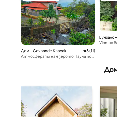
Бунгало 
Уютна ва
Дом – Gevhande Khadak
Средна оценка: 5 
5 (11)
Атмосферата на езерото Пауна по
залез слънце,
Дом