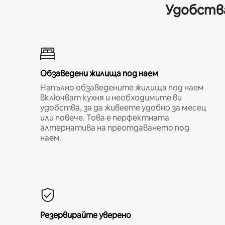
Удобства
Обзаведени жилища под наем
Напълно обзаведените жилища под наем
включват кухня и необходимите ви
удобства, за да живеете удобно за месец
или повече. Това е перфектната
алтернатива на преотдаването под
наем.
Резервирайте уверено