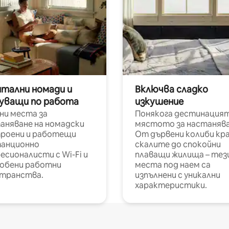
итални номади и
Включва сладко
уващи по работа
изкушение
ни места за
Понякога дестинацият
аняване на номадски
мястото за настанява
роени и работещи
От дървени колиби кр
анционно
скалите до спокойни
есионалисти с Wi-Fi и
плаващи жилища – тез
обени работни
места под наем са
транства.
изпълнени с уникални
характеристики.