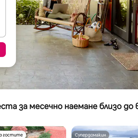
ста за месечно наемане близо до 
на гостите
Супердомакин
на гостите
Супердомакин