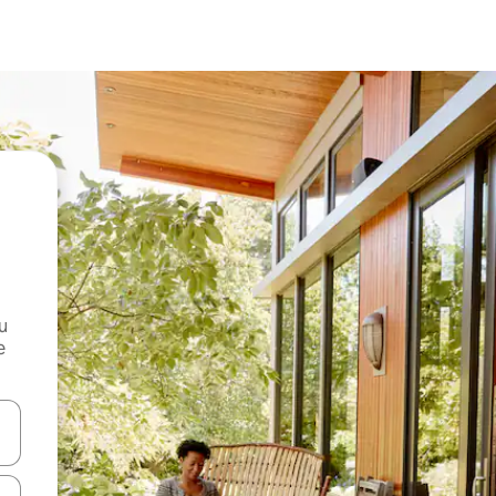
и
е
е клавишите със стрелки нагоре и надолу или навигирайте с д