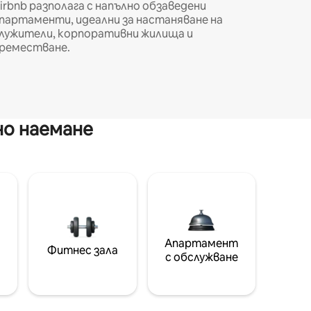
irbnb разполага с напълно обзаведени
партаменти, идеални за настаняване на
лужители, корпоративни жилища и
реместване.
но наемане
Апартамент
Фитнес зала
с обслужване