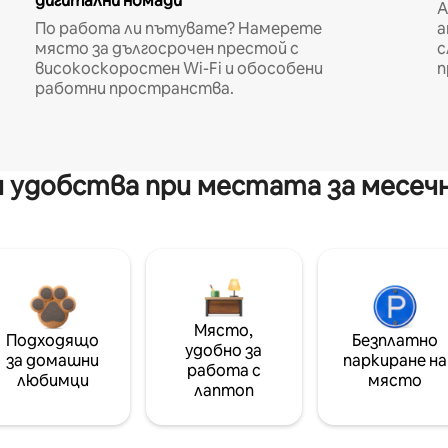
дигитални номади
A
По работа ли пътувате? Намерете
а
място за дългосрочен престой с
с
високоскоростен Wi-Fi и обособени
п
работни пространства.
 удобства при местата за месеч
Място,
Подходящо
Безплатно
удобно за
за домашни
паркиране на
работа с
любимци
място
лаптоп