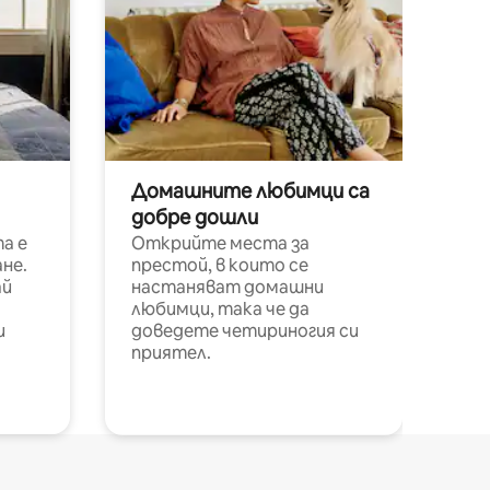
Домашните любимци са
добре дошли
а е
Открийте места за
не.
престой, в които се
ай
настаняват домашни
любимци, така че да
и
доведете четириногия си
приятел.