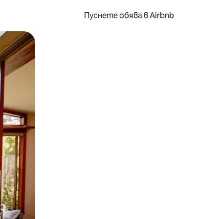
Пуснете обява в Airbnb
окосване или плъзгане.