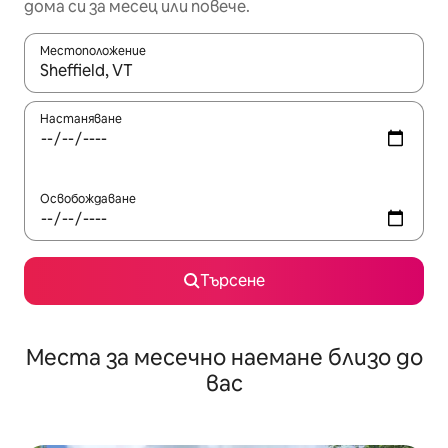
дома си за месец или повече.
Местоположение
Когато резултатите се покажат, използвайте клавишите 
Настаняване
Освобождаване
Търсене
Места за месечно наемане близо до
вас