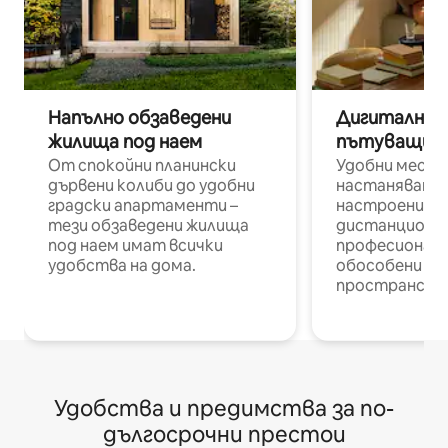
Напълно обзаведени
Дигитални н
жилища под наем
пътуващи п
От спокойни планински
Удобни места
дървени колиби до удобни
настаняване 
градски апартаменти –
настроени и
тези обзаведени жилища
дистанционн
под наем имат всички
професионалис
удобства на дома.
обособени р
пространств
Удобства и предимства за по-
дългосрочни престои