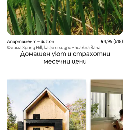
Апартамент – Sutton
Средна оценка
4,99 (518)
Ферма Spring Hill, кафе и хидромасажна вана
Домашен уют и страхотни
месечни цени