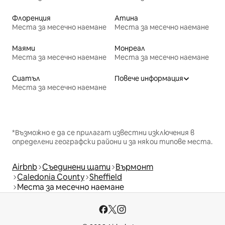
Флоренция
Атина
Места за месечно наемане
Места за месечно наемане
Маями
Монреал
Места за месечно наемане
Места за месечно наемане
Сиатъл
Повече информация
Места за месечно наемане
*Възможно е да се прилагат известни изключения в
определени географски райони и за някои типове места.
Airbnb
Съединени щати
Върмонт
Caledonia County
Sheffield
Места за месечно наемане