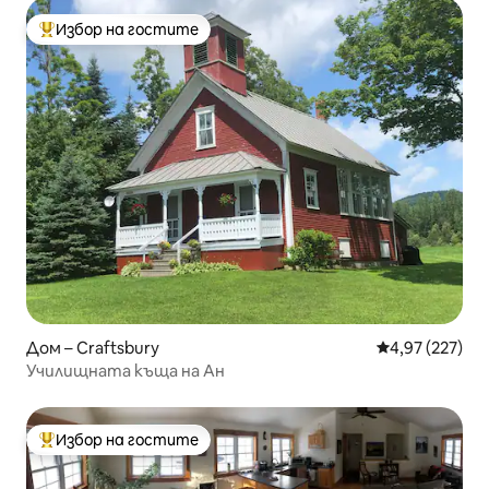
Избор на гостите
Най-популярен избор на гостите
Дом – Craftsbury
Средна оценка
4,97 (227)
Училищната къща на Ан
Избор на гостите
Най-популярен избор на гостите