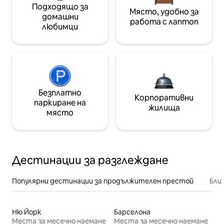
Подходящо за
Място, удобно за
домашни
работа с лаптоп
любимци
Безплатно
Корпоративни
паркиране на
жилища
място
Дестинации за разглеждане
Популярни дестинации за продължителен престой
Бли
Ню Йорк
Барселона
Места за месечно наемане
Места за месечно наемане