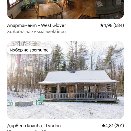
Апартамент – West Glover
Средна оценка
4,98 (584)
Хижата на хълма Блекбери
Избор на гостите
Избор на гостите
Дървена колиба – Lyndon
Средна оценка
4,81 (201)