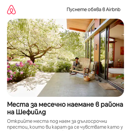
Пропускане
към
Пуснете обява в Airbnb
съдържанието
Места за месечно наемане в района
на Шефийлд
Открийте места под наем за дългосрочни
престои, които ви карат да се чувствате като у