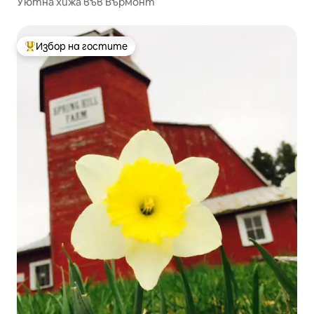
Уютна хижа във Върмонт
Избор на гостите
Най-популярен избор на гостите