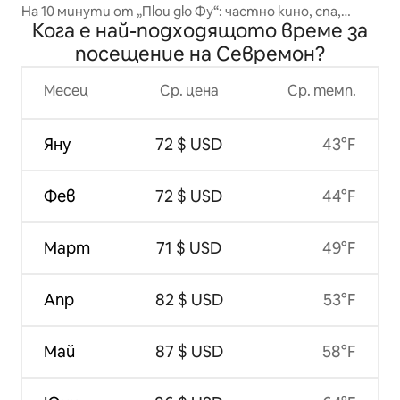
На 10 минути от „Пюи дю Фу“: частно кино, спа,
Кога е най-подходящото време за
билярд.
посещение на Севремон?
Месец
Ср. цена
Ср. темп.
Яну
72 $ USD
43°F
Фев
72 $ USD
44°F
Март
71 $ USD
49°F
Апр
82 $ USD
53°F
Май
87 $ USD
58°F