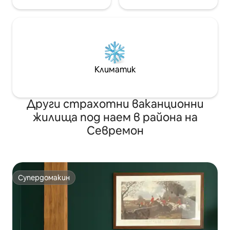
Климатик
Други страхотни ваканционни
жилища под наем в района на
Севремон
Супердомакин
Супердомакин