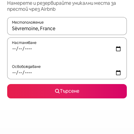
Намерете и резервирайте уникални места за
престой чрез Airbnb
Местоположение
Когато резултатите се покажат, използвайте клавишите 
Настаняване
Освобождаване
Търсене