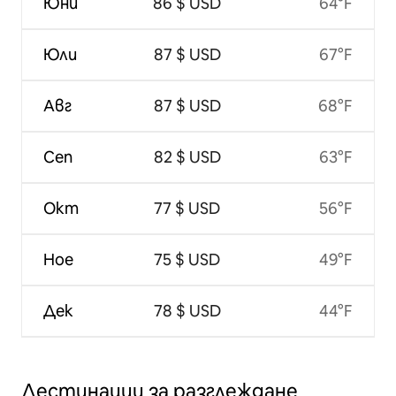
Юни
86 $ USD
64°F
Юли
87 $ USD
67°F
Авг
87 $ USD
68°F
Сеп
82 $ USD
63°F
Окт
77 $ USD
56°F
Ное
75 $ USD
49°F
Дек
78 $ USD
44°F
Дестинации за разглеждане