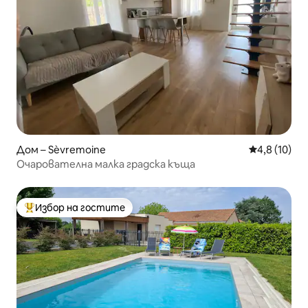
Дом – Sèvremoine
Средна оцен
4,8 (10)
Очарователна малка градска къща
Избор на гостите
Най-популярен избор на гостите