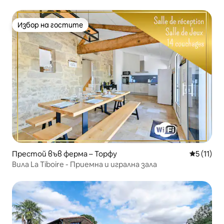
Избор на гостите
Избор на гостите
Престой във ферма – Торфу
Средна оц
5 (11)
Вила La Tiboire - Приемна и игрална зала