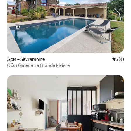
Дом – Sèvremoine
Средна о
5 (4)
Общ басейн La Grande Rivière