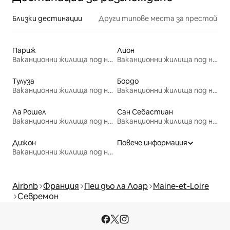
Близки дестинации
Други типове места за престой
Париж
Лион
Ваканционни жилища под наем
Ваканционни жилища под наем
Тулуза
Бордо
Ваканционни жилища под наем
Ваканционни жилища под наем
Ла Рошел
Сан Себастиан
Ваканционни жилища под наем
Ваканционни жилища под наем
Дижон
Повече информация
Ваканционни жилища под наем
Airbnb
Франция
Пеи дьо ла Лоар
Maine-et-Loire
Севремон