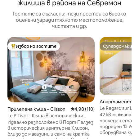
жилища в района на Севремон
Гостите са съгласни: тези престои са високо
оценени заради тяхното местоположение,
чистота и др.
Избор на гостите
Супердомакин
Най-популярен избор на гостите
Супердомакин
Апартамент – S
Le Regard sur La P
Прилепена къща – Clisson
Средна оценка: 4,98 от 5, 11
4,98 (110)
изискано
42 кв.м. 🏡 апар
Le P'Tivoli - Къща в историческия
последен етаж, 
център
Идеално разположено в Порт Палзез,
подреден 📶 Wi-F
в историческия център на Клисон,
оборудвана кухня
близо до магазини и само на кратка
Осигурено е 🧺 с