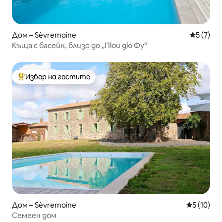
Дом – Sèvremoine
Средна о
5 (7)
Къща с басейн, близо до „Пюи дю Фу“
Избор на гостите
Най-популярен избор на гостите
Дом – Sèvremoine
Средна оц
5 (10)
Семеен дом