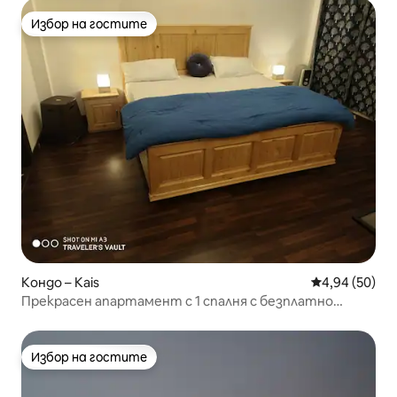
Избор на гостите
Избор на гостите
Кондо – Kais
Средна оценк
4,94 (50)
Прекрасен апартамент с 1 спалня с безплатно
място за паркиране и изживяване, на което да се
насладите!
Избор на гостите
Избор на гостите