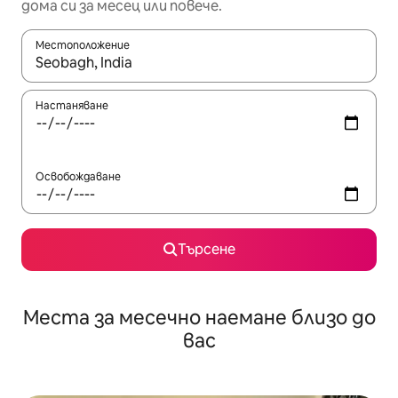
дома си за месец или повече.
Местоположение
Когато резултатите се покажат, използвайте клавишите 
Настаняване
Освобождаване
Търсене
Места за месечно наемане близо до
вас