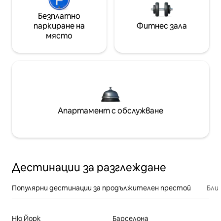
Безплатно
паркиране на
Фитнес зала
място
Апартамент с обслужване
Дестинации за разглеждане
Популярни дестинации за продължителен престой
Бли
Ню Йорк
Барселона