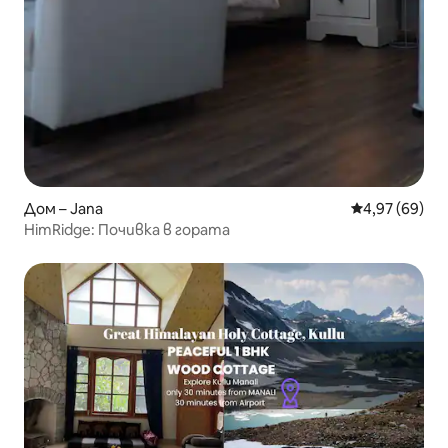
Дом – Jana
Средна оценк
4,97 (69)
HimRidge: Почивка в гората