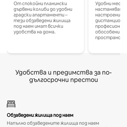
От спокойни планински
Удобни места
дървени колиби до удобни
настаняване 
градски апартаменти –
настроени и
тези обзаведени жилища
дистанционн
под наем имат всички
професионалис
удобства на дома.
обособени р
пространств
Удобства и предимства за по-
дългосрочни престои
Обзаведени жилища под наем
Напълно обзаведените жилища под наем