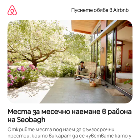
Пропускане
към
Пуснете обява в Airbnb
съдържанието
Места за месечно наемане в района
на Seobagh
Открийте места под наем за дългосрочни
престои, които ви карат да се чувствате като у