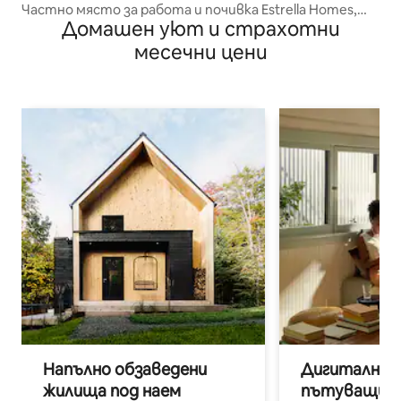
Частно място за работа и почивка Estrella Homes,
Домашен уют и страхотни
Куллу-Манали
месечни цени
Напълно обзаведени
Дигитални н
жилища под наем
пътуващи п