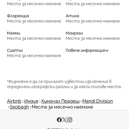
Места за месечно наемане
Места за месечно наемане
Флоренция
Атина
Места за месечно наемане
Места за месечно наемане
Маями
Монреал
Места за месечно наемане
Места за месечно наемане
Сиатъл
Повече информация
Места за месечно наемане
*Възможно е да се прилагат известни изключения в
определени географски райони и за някои типове места.
Airbnb
Индия
Химачал Прадеш
Mandi Division
Seobagh
Места за месечно наемане