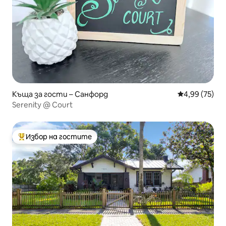
Къща за гости – Санфорд
Средна оценк
4,99 (75)
Serenity @ Court
Избор на гостите
Най-популярен избор на гостите