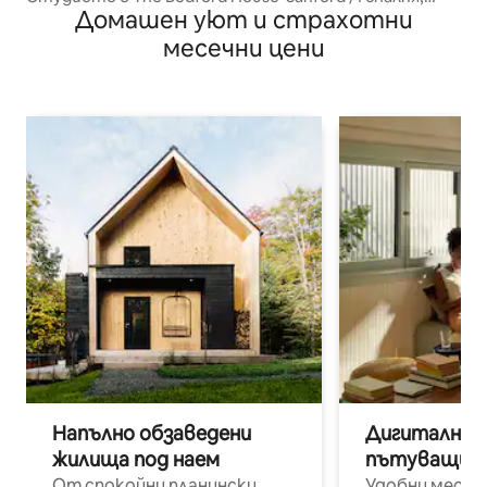
Домашен уют и страхотни
1 баня
месечни цени
Напълно обзаведени
Дигитални н
жилища под наем
пътуващи п
От спокойни планински
Удобни места