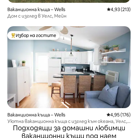
Ваканционна къща – Wells
Средна оценка
4,93 (213)
Дом с изглед в Уелс, Мейн
Избор на гостите
Най-популярен избор на гостите
Ваканционна къща – Wells
Средна оценка
4,95 (176)
Уютна ваканционна къща с изглед към океана, Уелс,
Подходящи за домашни любимци
Мейн
ваканционни къщи под наем