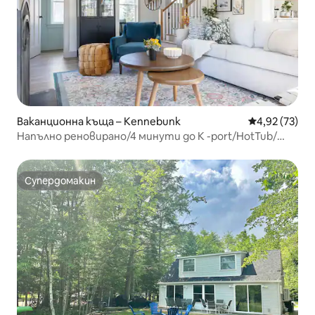
Ваканционна къща – Kennebunk
Средна оценк
4,92 (73)
Напълно реновирано/4 минути до K -port/HotTub/
стая за игри
Супердомакин
Супердомакин