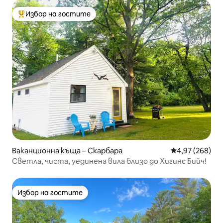
Избор на гостите
Най-популярен избор на гостите
Ваканционна къща – Скарбара
Средна оценка
4,97 (268)
Светла, чиста, уединена вила близо до Хигинс Бийч!
Избор на гостите
Избор на гостите