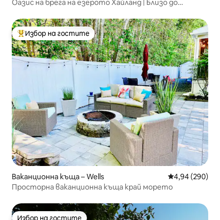
Оазис на брега на езерото Хайланд | Близо до
Портланд
Избор на гостите
Най-популярен избор на гостите
Ваканционна къща – Wells
Средна оценка
4,94 (290)
Просторна ваканционна къща край морето
Избор на гостите