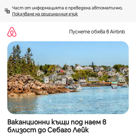
Пропускане
Част от информацията е преведена автоматично. 
към
Показване на оригиналния език
съдържанието
Пуснете обява в Airbnb
Ваканционни къщи под наем в
близост до Себаго Лейк