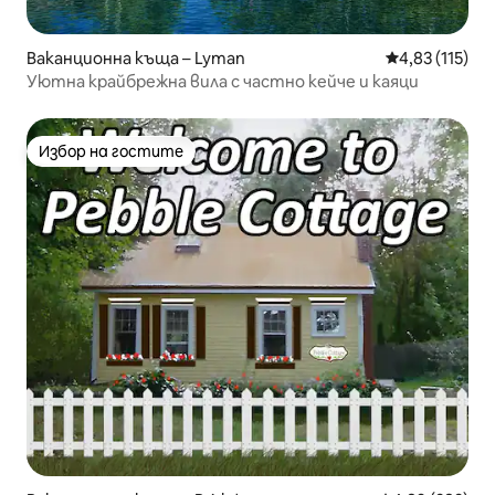
Ваканционна къща – Lyman
Средна оценка
4,83 (115)
Уютна крайбрежна вила с частно кейче и каяци
Избор на гостите
Избор на гостите