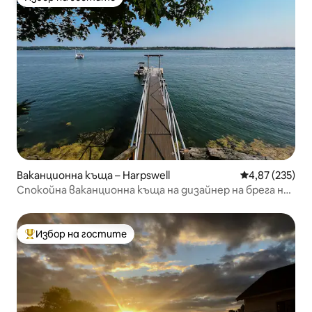
Избор на гостите
Ваканционна къща – Harpswell
Средна оценка
4,87 (235)
Спокойна ваканционна къща на дизайнер на брега на
океана
Избор на гостите
Най-популярен избор на гостите