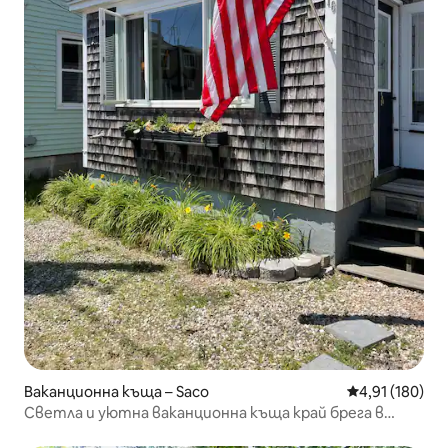
Ваканционна къща – Saco
Средна оценка
4,91 (180)
Светла и уютна ваканционна къща край брега в
Камп Елис