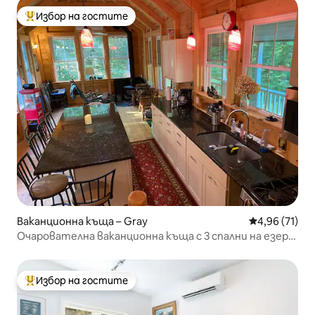
Избор на гостите
Най-популярен избор на гостите
Ваканционна къща – Gray
Средна оценк
4,96 (71)
Очарователна ваканционна къща с 3 спални на езеро
с 3 спални
Избор на гостите
Най-популярен избор на гостите