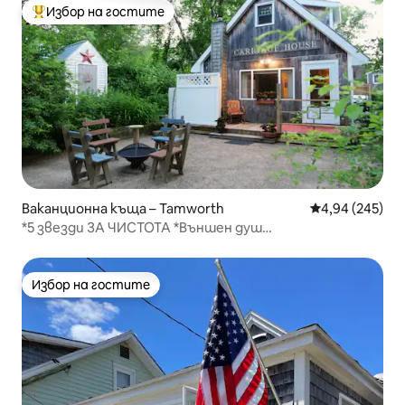
Избор на гостите
Най-популярен избор на гостите
Ваканционна къща – Tamworth
Средна оценка
4,94 (245)
*5 звезди ЗА ЧИСТОТА *Външен душ
*Самостоятелен двор *Скара
Избор на гостите
Избор на гостите