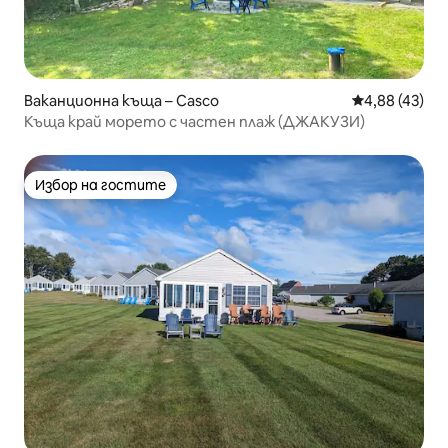
Ваканционна къща – Casco
Средна оценк
4,88 (43)
Къща край морето с частен плаж (ДЖАКУЗИ)
Избор на гостите
Избор на гостите