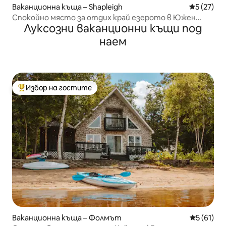
Ваканционна къща – Shapleigh
Средна оц
5 (27)
Спокойно място за отдих край езерото в Южен
Луксозни ваканционни къщи под
Мейн
наем
Избор на гостите
Най-популярен избор на гостите
Ваканционна къща – Фолмът
Средна оц
5 (61)