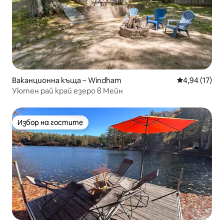
Ваканционна къща – Windham
Средна оценк
4,94 (17)
Уютен рай край езеро в Мейн
Избор на гостите
Избор на гостите