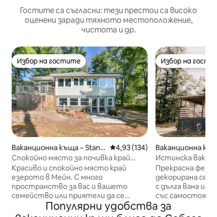
Гостите са съгласни: тези престои са високо
оценени заради тяхното местоположение,
чистота и др.
Избор на гостите
Избор на гости
Избор на гостите
Избор на гости
Ваканционна къща – Standi
Средна оценка: 4,93 от 5, 134
4,93 (134)
Ваканционна къща
sh
n
Спокойно място за почивка край
Истинска ваканц
езерото в Мейн
художник в Мейн
Красиво и спокойно място край
Прекрасна ферме
езерото в Мейн. С много
декорирана сезо
пространство за вас и вашето
с дълга вана и 
семейство или приятели да се
със самостоятел
Популярни удобства за
разпръснете и да се отпуснете,
Adirondack. Огр
този напълно обновен дом има
обгръща къщата,