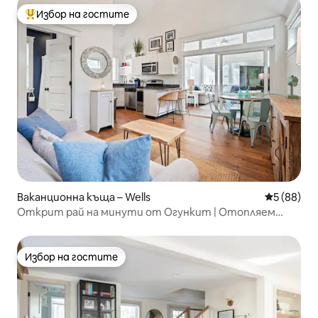
Избор на гостите
Най-популярен избор на гостите
Ваканционна къща – Wells
Средна оц
5 (88)
Открит рай на минути от Огункит | Отопляем
басейн
Избор на гостите
Избор на гостите