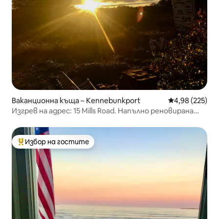
Ваканционна къща – Kennebunkport
Средна оценка
4,98 (225)
Изгрев на адрес: 15 Mills Road. Напълно реновирана
ваканционна къща.
Избор на гостите
Най-популярен избор на гостите