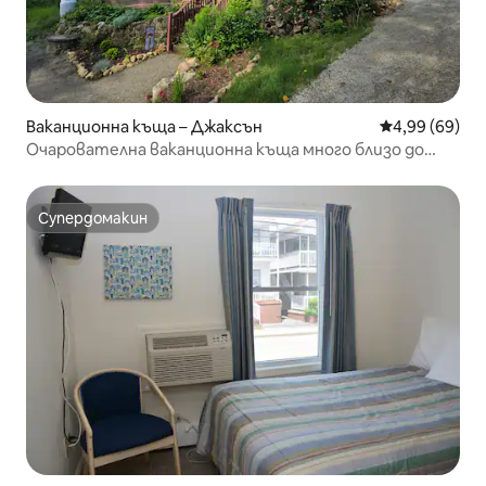
Ваканционна къща – Джаксън
Средна оценк
4,99 (69)
Очарователна ваканционна къща много близо до
водопадите JXN и места за пешеходен туризъм!
Супердомакин
Супердомакин