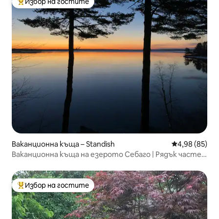
Избор на гостите
Най-популярен избор на гостите
Ваканционна къща – Standish
Средна оценк
4,98 (85)
Ваканционна къща на езерото Себаго | Рядък частен
плаж и гледки
Избор на гостите
Най-популярен избор на гостите