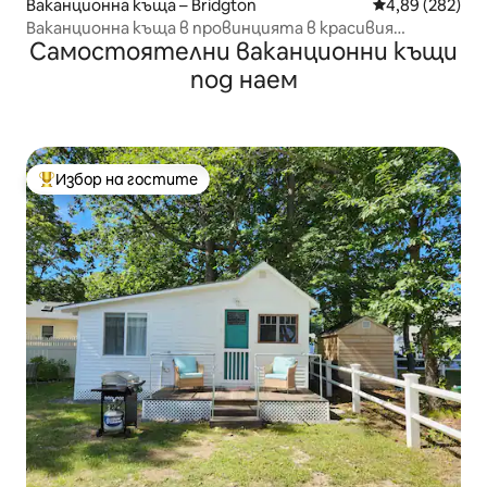
Ваканционна къща – Bridgton
Средна оценка
4,89 (282)
Ваканционна къща в провинцията в красивия
Самостоятелни ваканционни къщи
Бриджтън, Мейн
под наем
Избор на гостите
Най-популярен избор на гостите