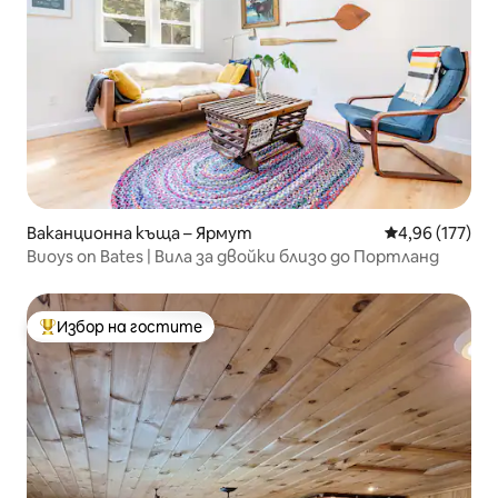
Ваканционна къща – Ярмут
Средна оценка
4,96 (177)
Buoys on Bates | Вила за двойки близо до Портланд
Избор на гостите
Най-популярен избор на гостите