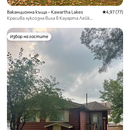
Ваканционна къща – Kawartha Lakes
Средна оценк
4,97 (77)
Красива луксозна вила в Кауарта Лейк…
Избор на гостите
Избор на гостите