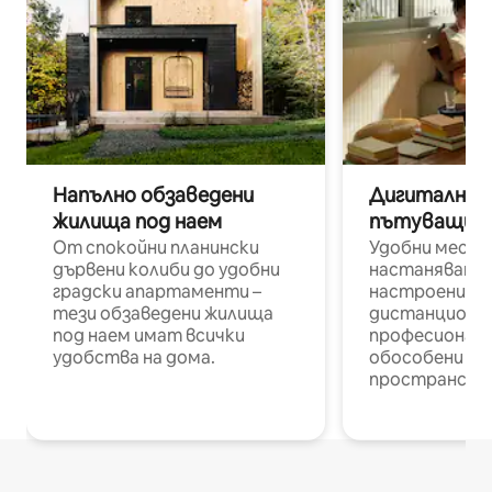
Напълно обзаведени
Дигитални н
жилища под наем
пътуващи п
От спокойни планински
Удобни места
дървени колиби до удобни
настаняване 
градски апартаменти –
настроени и
тези обзаведени жилища
дистанционн
под наем имат всички
професионалис
удобства на дома.
обособени р
пространств