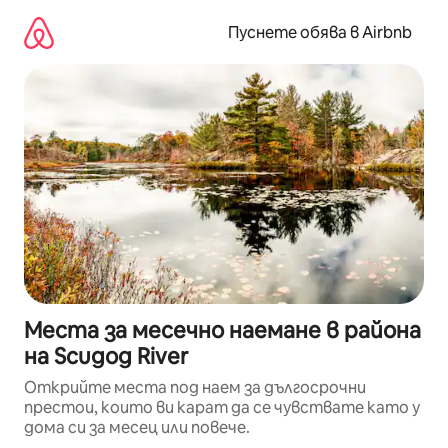
Пропускане
към
Пуснете обява в Airbnb
съдържанието
Места за месечно наемане в района
на Scugog River
Открийте места под наем за дългосрочни
престои, които ви карат да се чувствате като у
дома си за месец или повече.