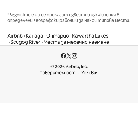
*Възможно е да се прилагат известни изключения в
определени географски райони и за някои типове места.
Airbnb
Канада
Онтарио
Kawartha Lakes
Scugog River
Места за месечно наемане
© 2026 Airbnb, Inc.
Поверителност
Условия