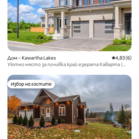
Дом – Kawartha Lakes
Средна оцен
4,83 (6)
Уютно място за почивка край езерата Каварта |
3 спални | 2,5 бани |
Избор на гостите
Избор на гостите