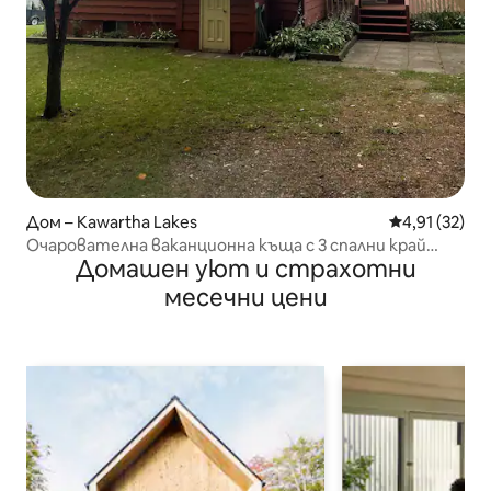
Дом – Kawartha Lakes
Средна оценк
4,91 (32)
Очарователна ваканционна къща с 3 спални край
Домашен уют и страхотни
езеро с басейн
месечни цени