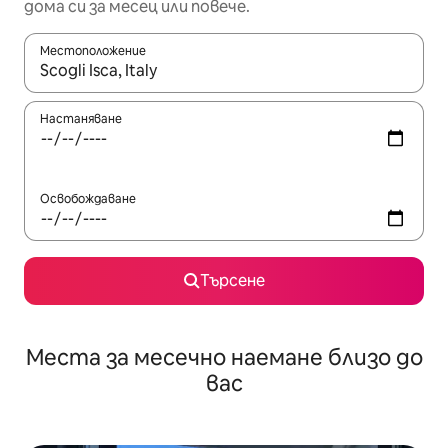
дома си за месец или повече.
Местоположение
Когато резултатите се покажат, използвайте клавишите 
Настаняване
Освобождаване
Търсене
Места за месечно наемане близо до
вас