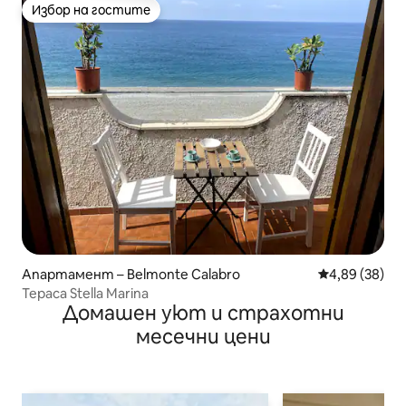
Избор на гостите
Избор на гостите
Апартамент – Belmonte Calabro
Средна оценк
4,89 (38)
Тераса Stella Marina
Домашен уют и страхотни
месечни цени