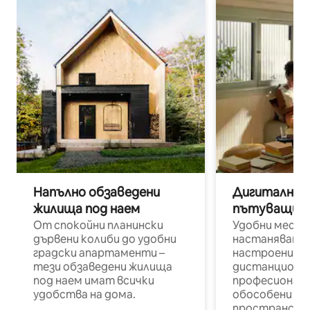
Напълно обзаведени
Дигитални н
жилища под наем
пътуващи п
От спокойни планински
Удобни места
дървени колиби до удобни
настаняване 
градски апартаменти –
настроени и
тези обзаведени жилища
дистанционн
под наем имат всички
професионалис
удобства на дома.
обособени р
пространств