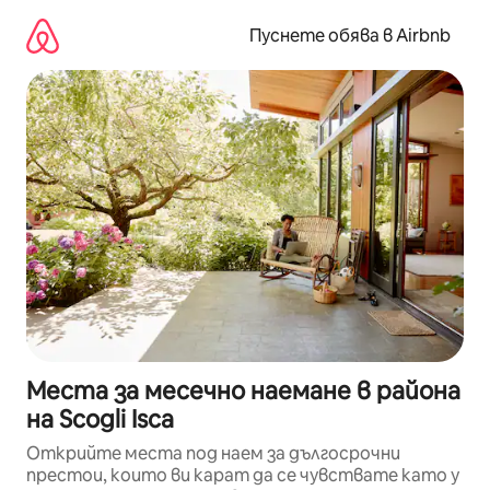
Пропускане
към
Пуснете обява в Airbnb
съдържанието
Места за месечно наемане в района
на Scogli Isca
Открийте места под наем за дългосрочни
престои, които ви карат да се чувствате като у