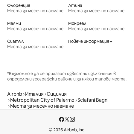
Флоренция
Атина
Места за месечно наемане
Места за месечно наемане
Маями
Монреал
Места за месечно наемане
Места за месечно наемане
Сиатъл
Повече информация
Места за месечно наемане
*Възможно е да се прилагат известни изключения в
определени географски райони и за някои типове места.
Airbnb
Италия
Сицилия
Metropolitan City of Palermo
Sclafani Bagni
Места за месечно наемане
© 2026 Airbnb, Inc.