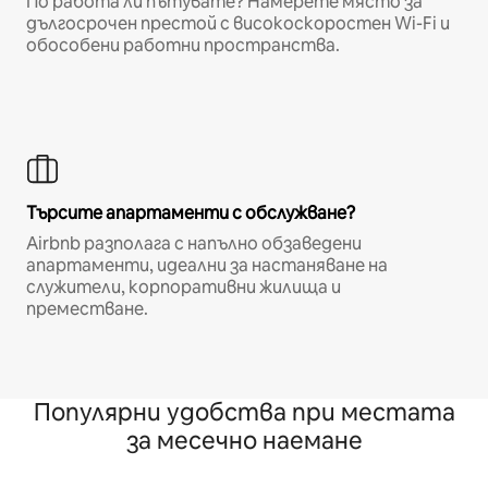
По работа ли пътувате? Намерете място за
дългосрочен престой с високоскоростен Wi-Fi и
обособени работни пространства.
Търсите апартаменти с обслужване?
Airbnb разполага с напълно обзаведени
апартаменти, идеални за настаняване на
служители, корпоративни жилища и
преместване.
Популярни удобства при местата
за месечно наемане