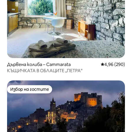
Дървена колиба – Cammarata
Средна оценка
4,96 (290)
КЪЩИЧКАТА В ОБЛАЦИТЕ „ПЕТРА“
Избор на гостите
Избор на гостите