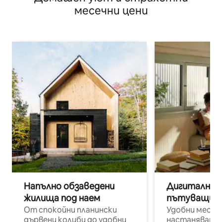
месечни цени
Напълно обзаведени
Дигитални н
жилища под наем
пътуващи п
От спокойни планински
Удобни места
дървени колиби до удобни
настаняване 