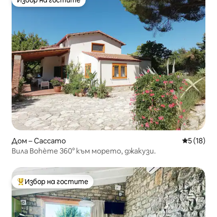
Избор на гостите
Избор на гостите
Дом – Caccamo
Средна оц
5 (18)
Вила Bohème 360° към морето, джакузи.
Избор на гостите
Най-популярен избор на гостите