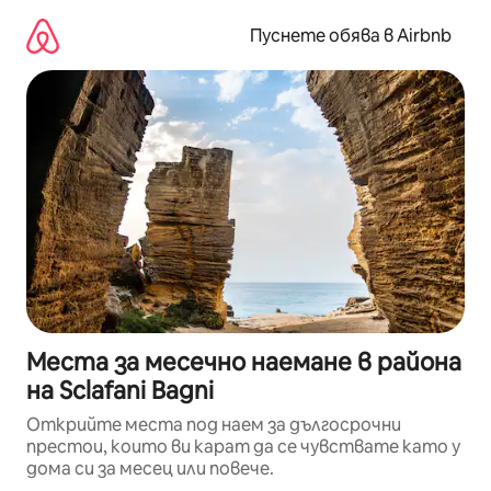
Пропускане
към
Пуснете обява в Airbnb
съдържанието
Места за месечно наемане в района
на Sclafani Bagni
Открийте места под наем за дългосрочни
престои, които ви карат да се чувствате като у
дома си за месец или повече.