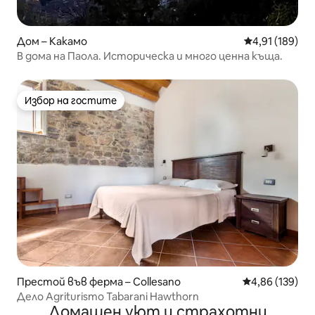
Дом – Какамо
Средна оценка
4,91 (189)
В дома на Паола. Историческа и много ценна къща.
Избор на гостите
Избор на гостите
Престой във ферма – Collesano
Средна оценка
4,86 (139)
Дело Agriturismo Tabarani Hawthorn
Домашен уют и страхотни