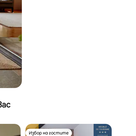
вас
Избор на гостите
тите
Избор на гостите