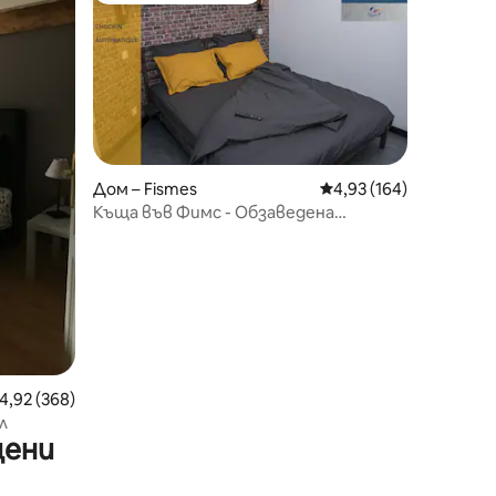
Дом – Fismes
Средна оценка: 4,93 
4,93 (164)
Къща във Фимс - Обзаведена
туристическа къща 3*
редна оценка: 4,92 от 5, 368 отзива
4,92 (368)
л
цени