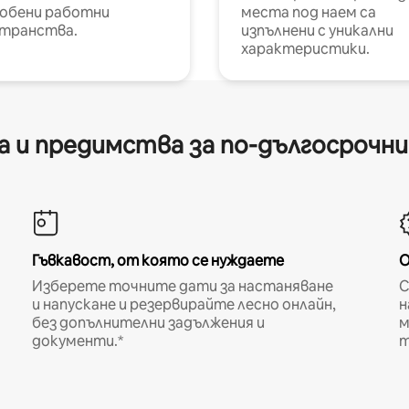
обени работни
места под наем са
транства.
изпълнени с уникални
характеристики.
 и предимства за по-дългосрочн
Гъвкавост, от която се нуждаете
О
Изберете точните дати за настаняване
С
и напускане и резервирайте лесно онлайн,
н
без допълнителни задължения и
м
документи.*
т