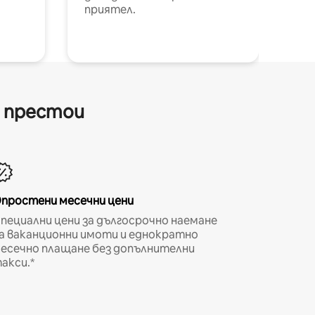
приятел.
и престои
простени месечни цени
пециални цени за дългосрочно наемане
а ваканционни имоти и еднократно
есечно плащане без допълнителни
акси.*