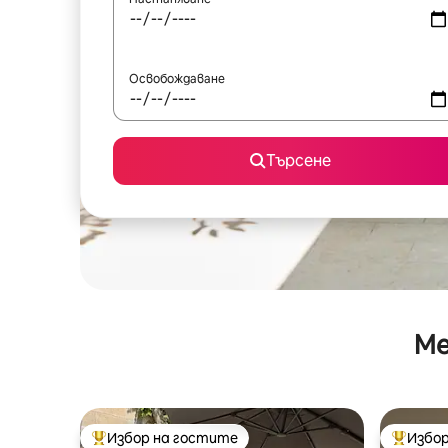
Освобождаване
Търсене
Ме
Избор на гостите
Избор
Най-популярен избор на гостите
Най-поп