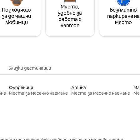
Място,
Подходящо
Безплатно
удобно за
за домашни
паркиране на
работа с
любимци
място
лаптоп
Близки дестинации
Флоренция
Атина
Ма
ане
Места за месечно наемане
Места за месечно наемане
Ме
определени географски райони и за някои типове места.