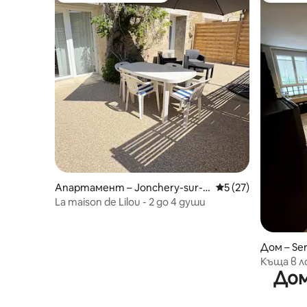
Апартамент – Jonchery-sur-V
Средна оценка: 5 
5 (27)
esle
La maison de Lilou - 2 до 4 души
Дом – Ser
Къща в 
Дом