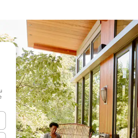
и
е
е клавишите със стрелки нагоре и надолу или навигирайте с д