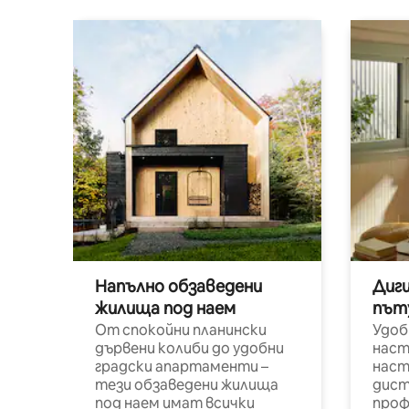
Напълно обзаведени
Диг
жилища под наем
път
От спокойни планински
Удоб
дървени колиби до удобни
наст
градски апартаменти –
наст
тези обзаведени жилища
дист
под наем имат всички
проф