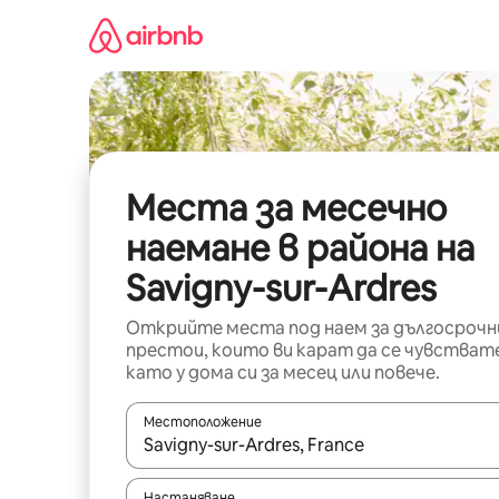
Пропускане
към
съдържанието
Места за месечно
наемане в района на
Savigny-sur-Ardres
Открийте места под наем за дългосрочн
престои, които ви карат да се чувстват
като у дома си за месец или повече.
Местоположение
Когато резултатите се покажат, използвайт
Настаняване