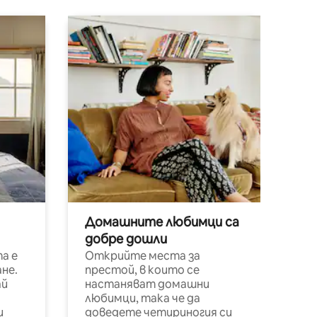
Домашните любимци са
добре дошли
а е
Открийте места за
не.
престой, в които се
ай
настаняват домашни
любимци, така че да
и
доведете четириногия си