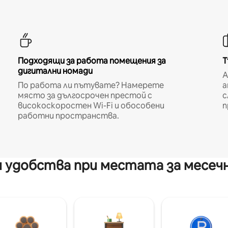
Подходящи за работа помещения за
Т
дигитални номади
A
По работа ли пътувате? Намерете
а
място за дългосрочен престой с
с
високоскоростен Wi-Fi и обособени
п
работни пространства.
 удобства при местата за месеч