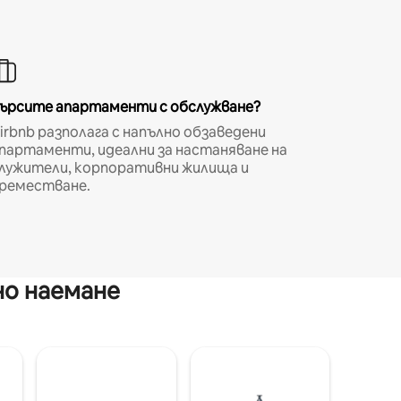
ърсите апартаменти с обслужване?
irbnb разполага с напълно обзаведени
партаменти, идеални за настаняване на
лужители, корпоративни жилища и
реместване.
но наемане