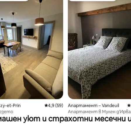
от 5, 27 отзива
zy-et-Prin
Средна оценка: 4,9 от 5, 59 отзива
4,9 (59)
Апартамент – Vandeuil
С
лозето
Апартамент в Мулен д'Ирва
ашен уют и страхотни месечни 