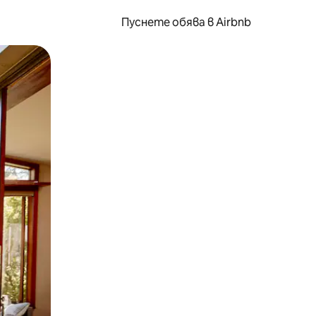
Пуснете обява в Airbnb
окосване или плъзгане.