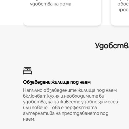
удобства на дома.
обос
прос
Удобства
Обзаведени жилища под наем
Напълно обзаведените жилища под наем
включват кухня и необходимите ви
удобства, за да живеете удобно за месец
или повече. Това е перфектната
алтернатива на преотдаването под
наем.