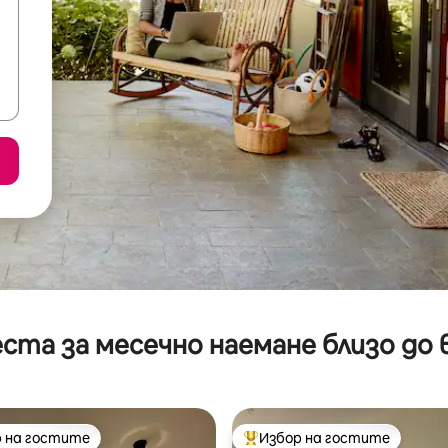
ста за месечно наемане близо до 
 на гостите
Избор на гостите
улярен избор на гостите
Най-популярен избор на гос