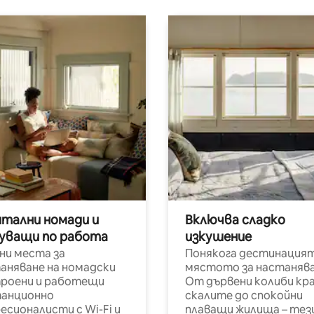
итални номади и
Включва сладко
уващи по работа
изкушение
ни места за
Понякога дестинацият
аняване на номадски
мястото за настанява
роени и работещи
От дървени колиби кр
анционно
скалите до спокойни
есионалисти с Wi-Fi и
плаващи жилища – тез