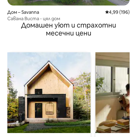
Дом – Savanna
Средна оценка
4,99 (196)
Савана Виста - цял дом
Домашен уют и страхотни
месечни цени