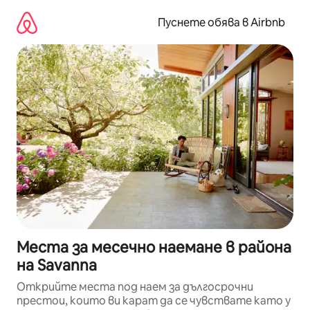
Пропускане
към
Пуснете обява в Airbnb
съдържанието
Места за месечно наемане в района
на Savanna
Открийте места под наем за дългосрочни
престои, които ви карат да се чувствате като у