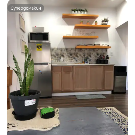
Супердомакин
Супердомакин