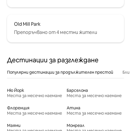
Old Mill Park
Препоръчвано от 4 местни жители
Дестинации за разглеждане
Популярни дестинации за продължителен престой
Бли
Ню Йорк
Барселона
Места за месечно наемане
Места за месечно наемане
Флоренция
Атина
Места за месечно наемане
Места за месечно наемане
Маями
Монреал
Места за месечно наемане
Места за месечно наемане