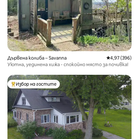
Дървена колиба – Savanna
Средна оценка
4,97 (396)
Уютна, уединена хижа - спокойно място за почивка!
Избор на гостите
Най-популярен избор на гостите