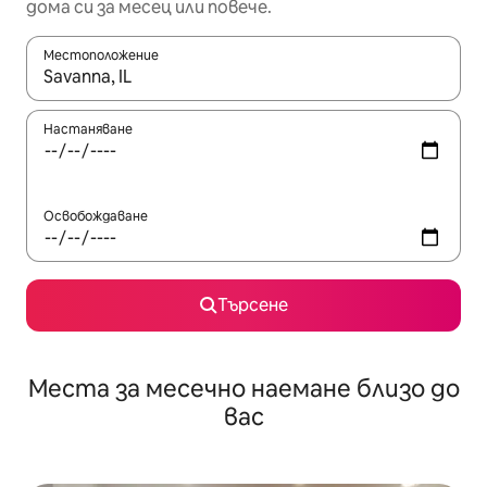
дома си за месец или повече.
Местоположение
Когато резултатите се покажат, използвайте клавишите 
Настаняване
Освобождаване
Търсене
Места за месечно наемане близо до
вас