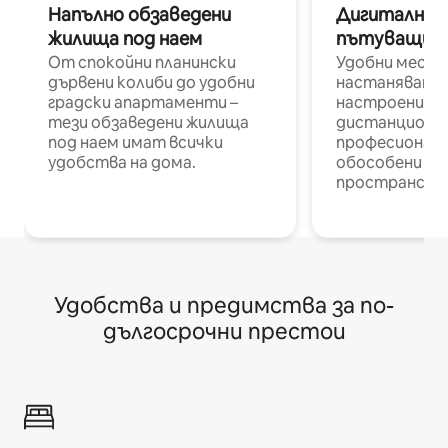
Напълно обзаведени
Дигитални н
жилища под наем
пътуващи п
От спокойни планински
Удобни места
дървени колиби до удобни
настаняване 
градски апартаменти –
настроени и
тези обзаведени жилища
дистанционн
под наем имат всички
професионалис
удобства на дома.
обособени р
пространств
Удобства и предимства за по-
дългосрочни престои