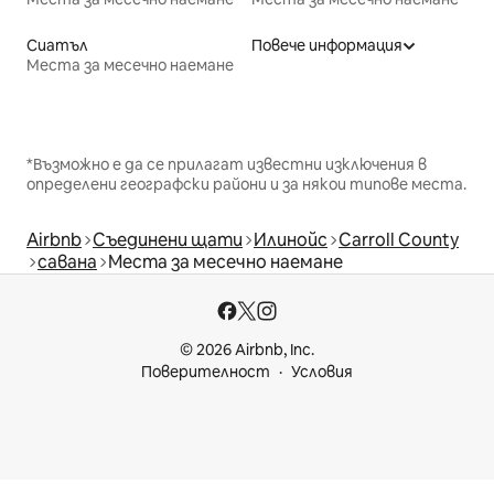
Сиатъл
Повече информация
Места за месечно наемане
*Възможно е да се прилагат известни изключения в
определени географски райони и за някои типове места.
Airbnb
Съединени щати
Илинойс
Carroll County
савана
Места за месечно наемане
© 2026 Airbnb, Inc.
Поверителност
Условия