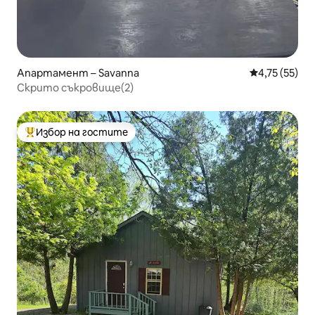
Апартамент – Savanna
Средна оценк
4,75 (55)
Скрито съкровище(2)
Избор на гостите
Най-популярен избор на гостите