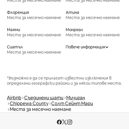
Места за месечно наемане
Места за месечно наемане
Флоренция
Атина
Места за месечно наемане
Места за месечно наемане
Маями
Монреал
Места за месечно наемане
Места за месечно наемане
Сиатъл
Повече информация
Места за месечно наемане
*Възможно е да се прилагат известни изключения в
определени географски райони и за някои типове места.
Airbnb
Съединени щати
Мичиган
Chippewa County
Солт Сейнт Мари
Места за месечно наемане