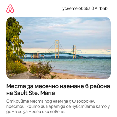
Пропускане
към
Пуснете обява в Airbnb
съдържанието
Места за месечно наемане в района
на Sault Ste. Marie
Открийте места под наем за дългосрочни
престои, които ви карат да се чувствате като у
дома си за месец или повече.