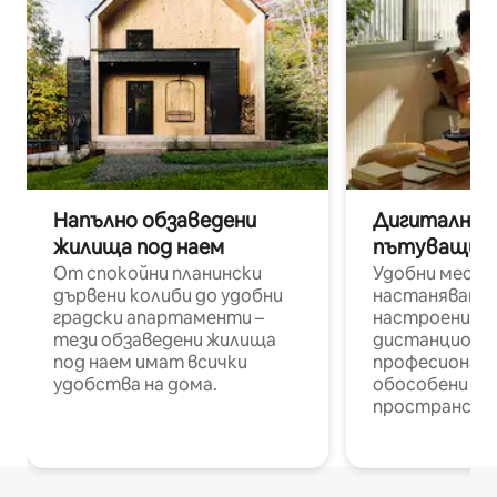
Напълно обзаведени
Дигитални н
жилища под наем
пътуващи п
От спокойни планински
Удобни места
дървени колиби до удобни
настаняване 
градски апартаменти –
настроени и
тези обзаведени жилища
дистанционн
под наем имат всички
професионалис
удобства на дома.
обособени р
пространств