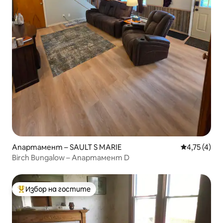
Апартамент – SAULT S MARIE
Средна оцен
4,75 (4)
Birch Bungalow – Апартамент D
Избор на гостите
Най-популярен избор на гостите