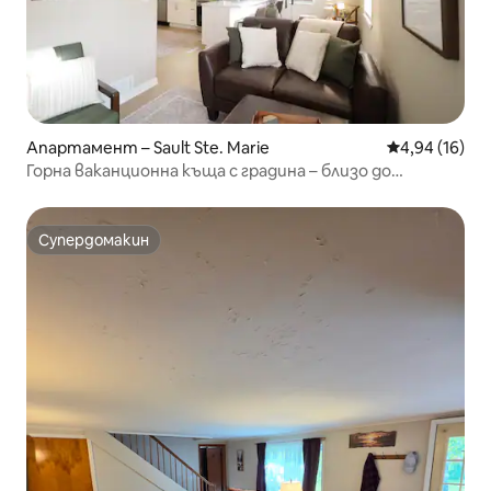
Апартамент – Sault Ste. Marie
Средна оценк
4,94 (16)
Горна ваканционна къща с градина – близо до
шлюзовете и центъра
Супердомакин
Супердомакин