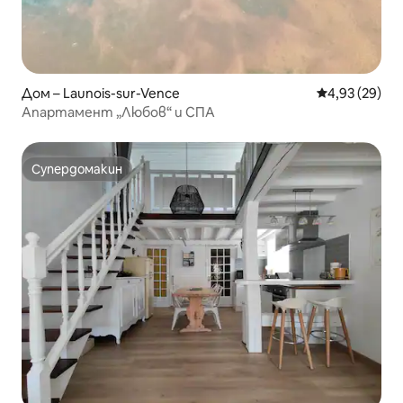
Дом – Launois-sur-Vence
Средна оценк
4,93 (29)
Апартамент „Любов“ и СПА
Супердомакин
Супердомакин