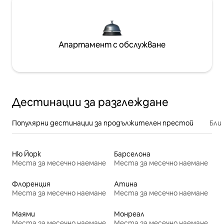
Апартамент с обслужване
Дестинации за разглеждане
Популярни дестинации за продължителен престой
Бли
Ню Йорк
Барселона
Места за месечно наемане
Места за месечно наемане
Флоренция
Атина
Места за месечно наемане
Места за месечно наемане
Маями
Монреал
Места за месечно наемане
Места за месечно наемане