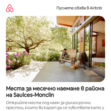
Пропускане
към
Пуснете обява в Airbnb
съдържанието
Места за месечно наемане в района
на Saulces-Monclin
Открийте места под наем за дългосрочни
престои, които ви карат да се чувствате като у