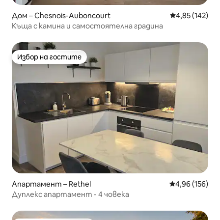
Дом – Chesnois-Auboncourt
Средна оценка
4,85 (142)
Къща с камина и самостоятелна градина
Избор на гостите
Избор на гостите
Апартамент – Rethel
Средна оценка
4,96 (156)
Дуплекс апартамент - 4 човека