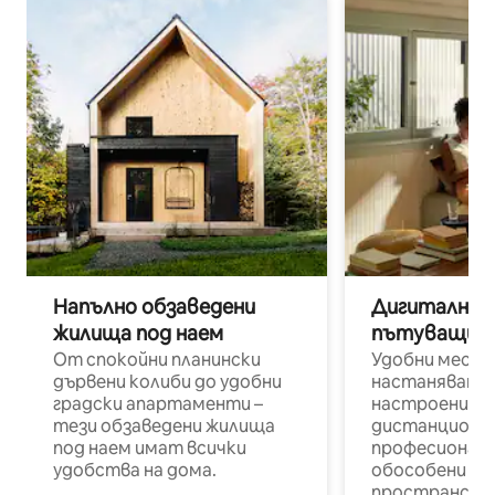
Напълно обзаведени
Дигитални н
жилища под наем
пътуващи п
От спокойни планински
Удобни места
дървени колиби до удобни
настаняване 
градски апартаменти –
настроени и
тези обзаведени жилища
дистанционн
под наем имат всички
професионалис
удобства на дома.
обособени р
пространств