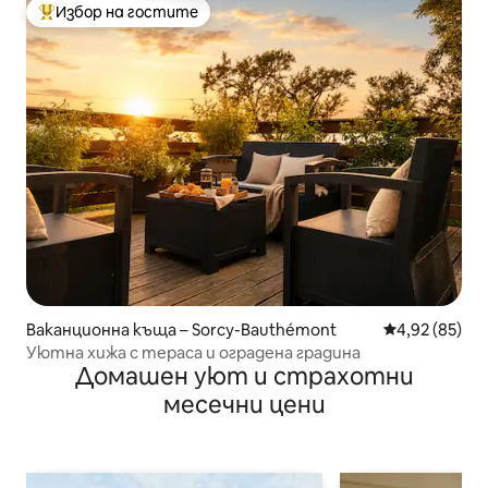
Избор на гостите
Най-популярен избор на гостите
Ваканционна къща – Sorcy-Bauthémont
Средна оценк
4,92 (85)
Уютна хижа с тераса и оградена градина
Домашен уют и страхотни
месечни цени