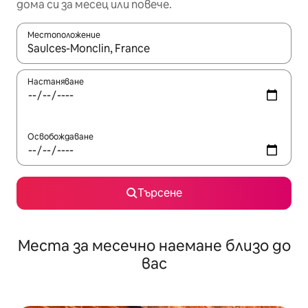
дома си за месец или повече.
Местоположение
Когато резултатите се покажат, използвайте клавишите 
Настаняване
Освобождаване
Търсене
Места за месечно наемане близо до
вас