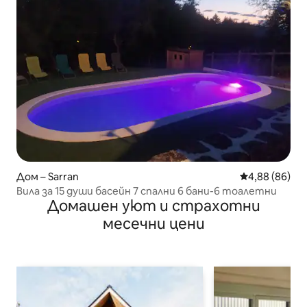
Дом – Sarran
Средна оценк
4,88 (86)
Вила за 15 души басейн 7 спални 6 бани-6 тоалетни
Домашен уют и страхотни
месечни цени