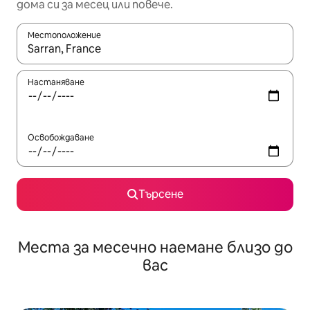
дома си за месец или повече.
Местоположение
Когато резултатите се покажат, използвайте клавишите 
Настаняване
Освобождаване
Търсене
Места за месечно наемане близо до
вас