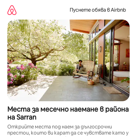
Пропускане
към
Пуснете обява в Airbnb
съдържанието
Места за месечно наемане в района
на Sarran
Открийте места под наем за дългосрочни
престои, които ви карат да се чувствате като у