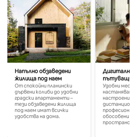
Напълно обзаведени
Дигитални н
жилища под наем
пътуващи п
От спокойни планински
Удобни места
дървени колиби до удобни
настаняване 
градски апартаменти –
настроени и
тези обзаведени жилища
дистанционн
под наем имат всички
професионалис
удобства на дома.
обособени р
пространств