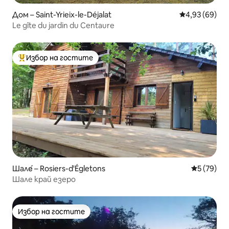
Дом – Saint-Yrieix-le-Déjalat
Средна оценк
4,93 (69)
Le gîte du jardin du Centaure
Избор на гостите
Най-популярен избор на гостите
Шале́ – Rosiers-d'Égletons
Средна оц
5 (79)
Шале край езеро
Избор на гостите
Избор на гостите