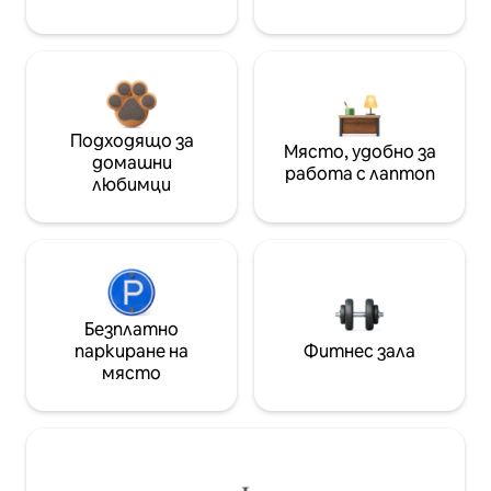
Подходящо за
Място, удобно за
домашни
работа с лаптоп
любимци
Безплатно
паркиране на
Фитнес зала
място