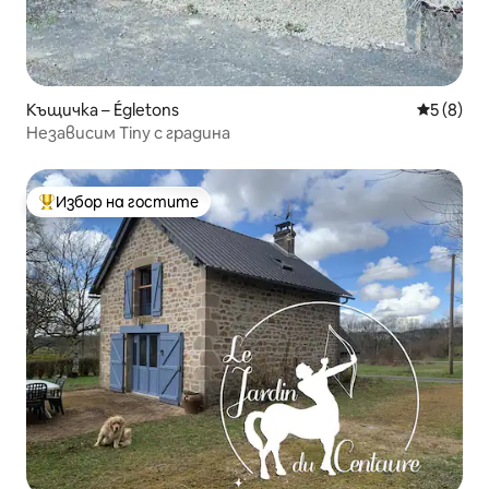
Къщичка – Égletons
Средна о
5 (8)
Независим Tiny с градина
Избор на гостите
Най-популярен избор на гостите