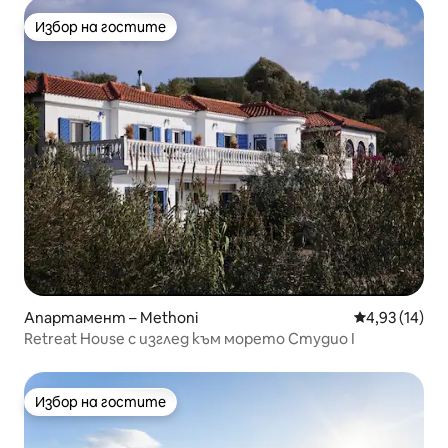
Избор на гостите
Избор на гостите
Апартамент – Methoni
Средна оценк
4,93 (14)
Retreat House с изглед към морето Студио I
Избор на гостите
Избор на гостите