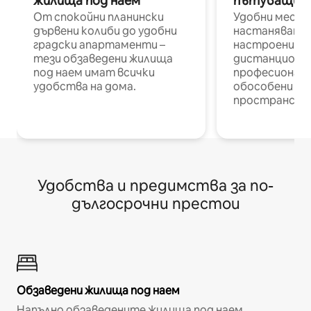
жилища под наем
пътуващи п
От спокойни планински
Удобни места
дървени колиби до удобни
настаняване 
градски апартаменти –
настроени и
тези обзаведени жилища
дистанционн
под наем имат всички
професионалис
удобства на дома.
обособени р
пространств
Удобства и предимства за по-
дългосрочни престои
Обзаведени жилища под наем
Напълно обзаведените жилища под наем