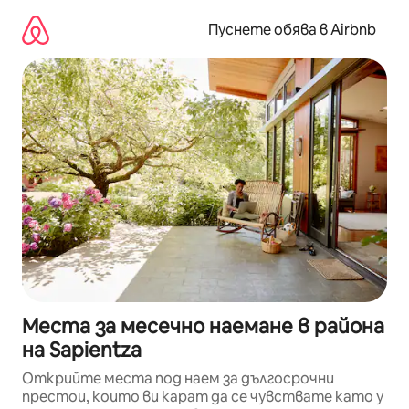
Пропускане
към
Пуснете обява в Airbnb
съдържанието
Места за месечно наемане в района
на Sapientza
Открийте места под наем за дългосрочни
престои, които ви карат да се чувствате като у