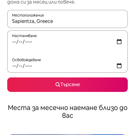
дома си за месец или повече.
Местоположение
Когато резултатите се покажат, използвайте клавишите 
Настаняване
Освобождаване
Търсене
Места за месечно наемане близо до
вас