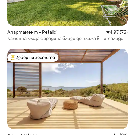
Апартамент – Petalidi
Средна оценк
4,97 (76)
Каменна къща с градина близо до плажа в Петалиди
Избор на гостите
Най-популярен избор на гостите