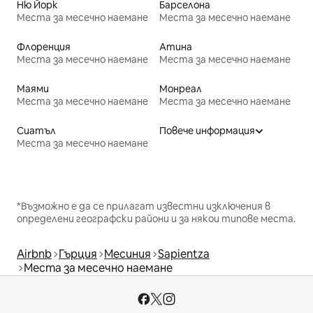
Ню Йорк
Барселона
Места за месечно наемане
Места за месечно наемане
Флоренция
Атина
Места за месечно наемане
Места за месечно наемане
Маями
Монреал
Места за месечно наемане
Места за месечно наемане
Сиатъл
Повече информация
Места за месечно наемане
*Възможно е да се прилагат известни изключения в
определени географски райони и за някои типове места.
Airbnb
Гърция
Месиния
Sapientza
Места за месечно наемане