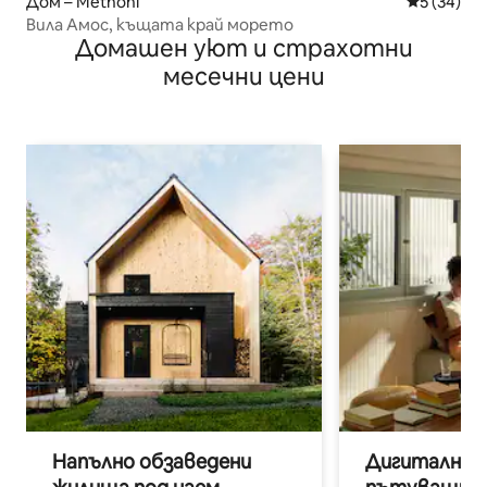
Дом – Methoni
Средна оц
5 (34)
Вила Амос, къщата край морето
Домашен уют и страхотни
месечни цени
Напълно обзаведени
Дигитални н