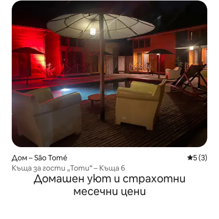
Дом – São Tomé
Средна о
5 (3)
Къща за гости „Тоти“ – Къща 6
Домашен уют и страхотни
месечни цени