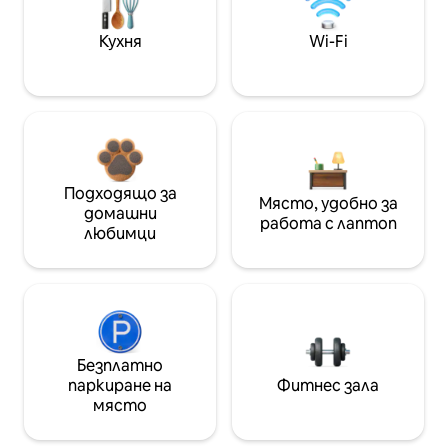
Кухня
Wi-Fi
Подходящо за
Място, удобно за
домашни
работа с лаптоп
любимци
Безплатно
паркиране на
Фитнес зала
място