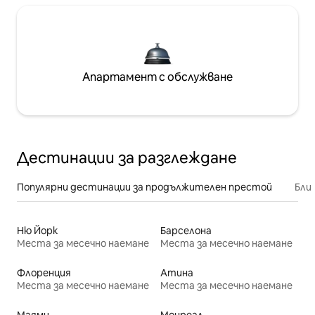
Апартамент с обслужване
Дестинации за разглеждане
Популярни дестинации за продължителен престой
Бли
Ню Йорк
Барселона
Места за месечно наемане
Места за месечно наемане
Флоренция
Атина
Места за месечно наемане
Места за месечно наемане
Маями
Монреал