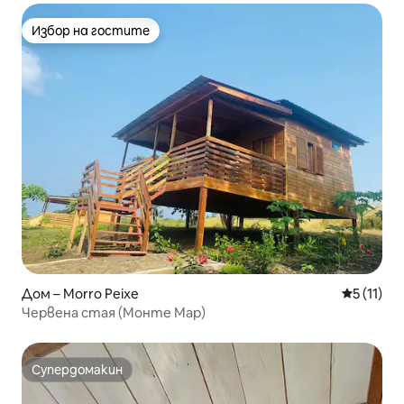
Избор на гостите
Избор на гостите
Дом – Morro Peixe
Средна оц
5 (11)
Червена стая (Монте Мар)
Супердомакин
Супердомакин