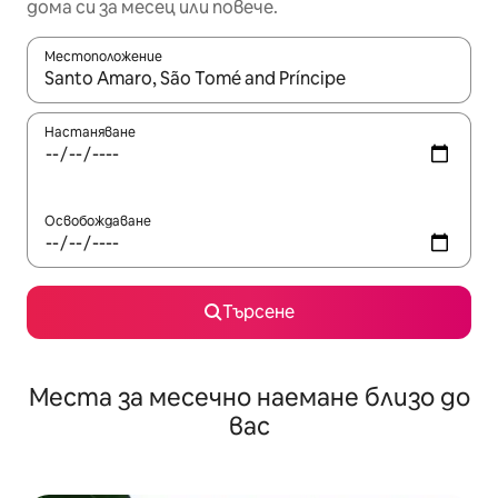
дома си за месец или повече.
Местоположение
Когато резултатите се покажат, използвайте клавишите 
Настаняване
Освобождаване
Търсене
Места за месечно наемане близо до
вас