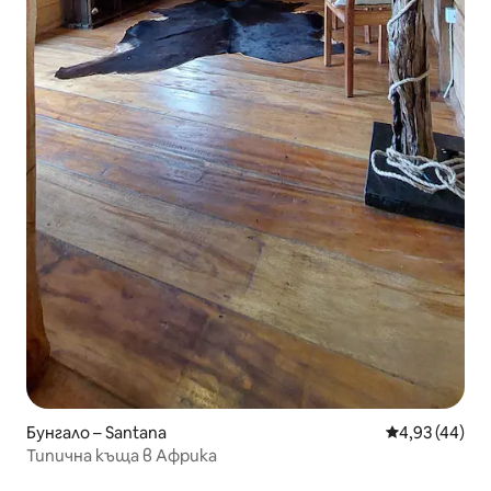
Бунгало – Santana
Средна оценк
4,93 (44)
Типична къща в Африка