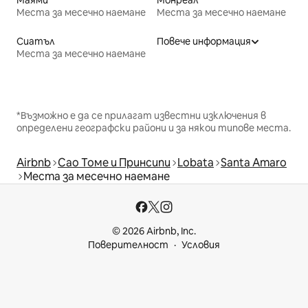
Места за месечно наемане
Места за месечно наемане
Сиатъл
Повече информация
Места за месечно наемане
*Възможно е да се прилагат известни изключения в
определени географски райони и за някои типове места.
Airbnb
Сао Томе и Принсипи
Lobata
Santa Amaro
Места за месечно наемане
© 2026 Airbnb, Inc.
Поверителност
Условия