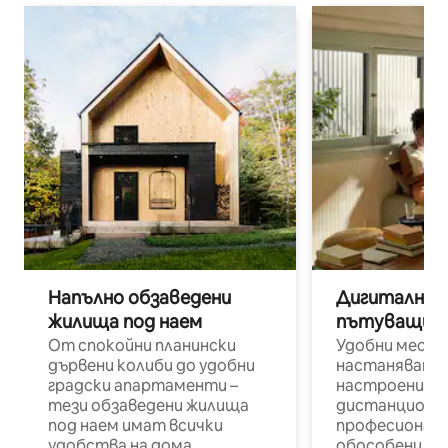
Напълно обзаведени
Дигитални н
жилища под наем
пътуващи п
От спокойни планински
Удобни места
дървени колиби до удобни
настаняване 
градски апартаменти –
настроени и
тези обзаведени жилища
дистанционн
под наем имат всички
професионалис
удобства на дома.
обособени р