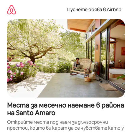
Пропускане
към
Пуснете обява в Airbnb
съдържанието
Места за месечно наемане в района
на Santo Amaro
Открийте места под наем за дългосрочни
престои, които ви карат да се чувствате като у