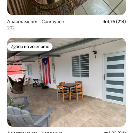
Апартамент – Сантурсе
Средна оценка
4,76 (214)
202
Избор на гостите
Избор на гостите