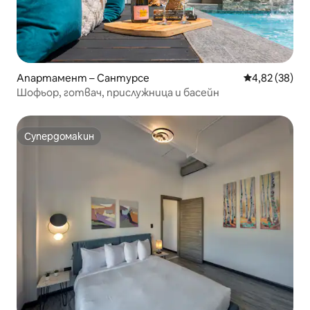
Апартамент – Сантурсе
Средна оценк
4,82 (38)
Шофьор, готвач, прислужница и басейн
Супердомакин
Супердомакин