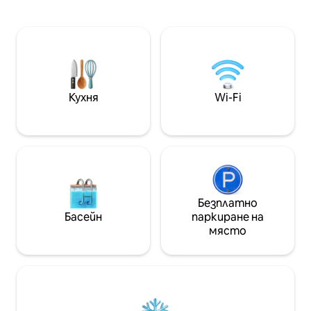
вода, частен паркинг и
незабравим прес
високоскоростен Wi-Fi с оптични
предпочитате н
влакна. Перфектно за почивка или
притеснявайте,
дистанционна работа, с лесен
изключително бл
достъп до плажове, ресторанти,
известните Ла 
пазаруване и най-добрите атракции.
Брава! ИМАМЕ Ц
Частен паркинг за ваше удобство,
Изпратете ми т
Кухня
Wi-Fi
високоскоростен Wi-Fi с оптични
точните коорди
влакна, идеален за работа или
стрийминг
Безплатно
Басейн
паркиране на
място