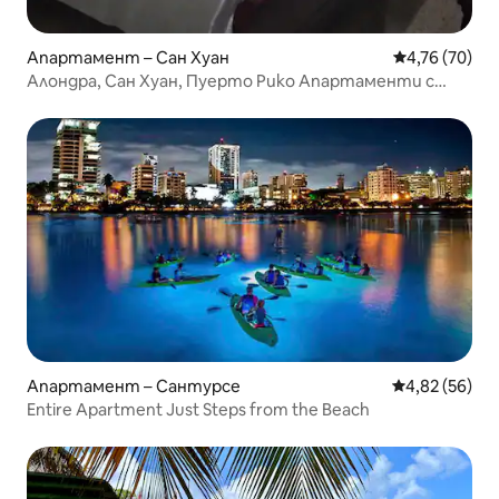
Апартамент – Сан Хуан
Средна оценк
4,76 (70)
Алондра, Сан Хуан, Пуерто Рико Апартаменти с
паркинг
Апартамент – Сантурсе
Средна оценк
4,82 (56)
Entire Apartment Just Steps from the Beach