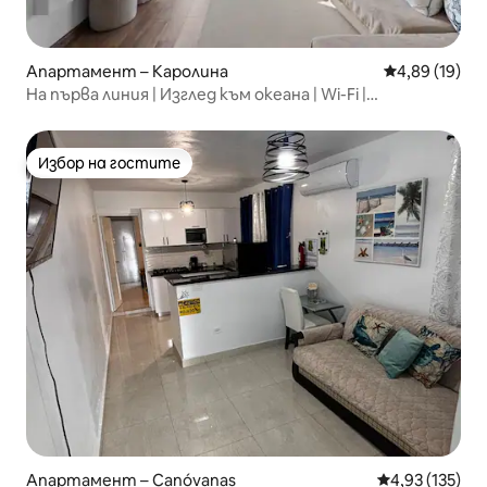
Апартамент – Каролина
Средна оценк
4,89 (19)
На първа линия | Изглед към океана | Wi-Fi |
Самостоятелно настаняване
Избор на гостите
Избор на гостите
Апартамент – Canóvanas
Средна оценка
4,93 (135)