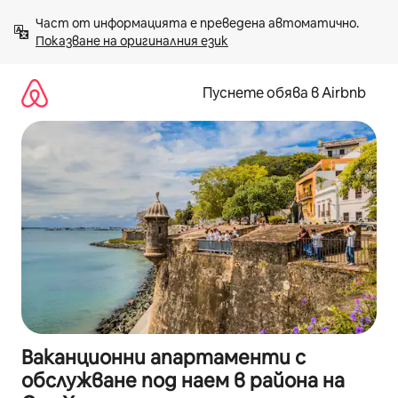
Пропускане
Част от информацията е преведена автоматично. 
към
Показване на оригиналния език
съдържанието
Пуснете обява в Airbnb
Ваканционни апартаменти с
обслужване под наем в района на