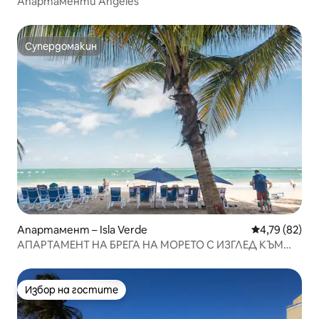
Апартаменти Ángeles
Супердомакин
Супердомакин
Апартамент – Isla Verde
Средна оценк
4,79 (82)
АПАРТАМЕНТ НА БРЕГА НА МОРЕТО С ИЗГЛЕД КЪМ
ОКЕАНА/ГРАДА
Избор на гостите
Избор на гостите