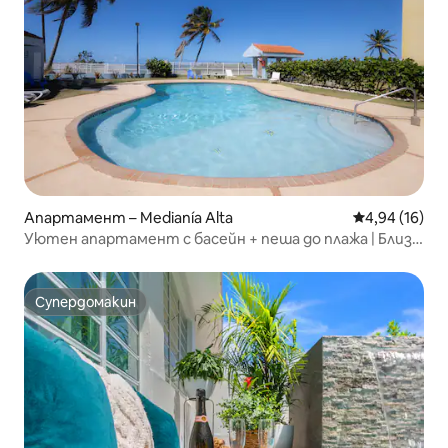
Апартамент – Medianía Alta
Средна оценк
4,94 (16)
Уютен апартамент с басейн + пеша до плажа | Близо
до Ел Юнке
Супердомакин
Супердомакин