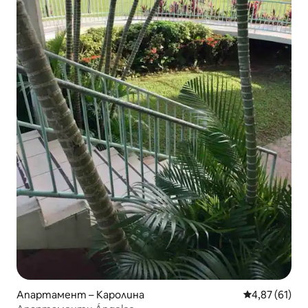
Апартамент – Каролина
Средна оценк
4,87 (61)