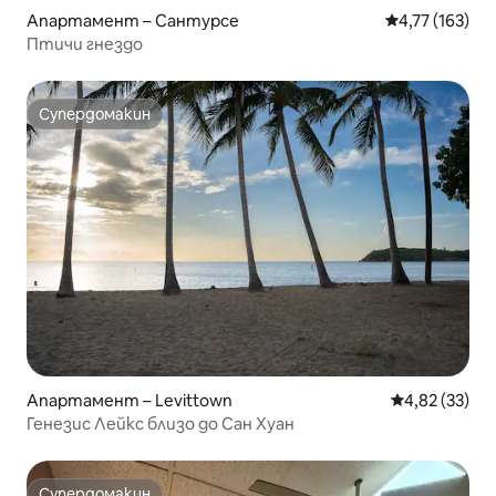
Апартамент – Сантурсе
Средна оценка
4,77 (163)
Птичи гнездо
Супердомакин
Супердомакин
Апартамент – Levittown
Средна оценк
4,82 (33)
Генезис Лейкс близо до Сан Хуан
Супердомакин