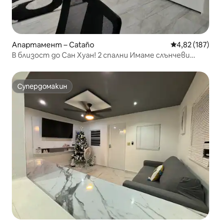
Апартамент – Cataño
Средна оценка
4,82 (187)
В близост до Сан Хуан! 2 спални Имаме слънчеви
панели
Супердомакин
Супердомакин