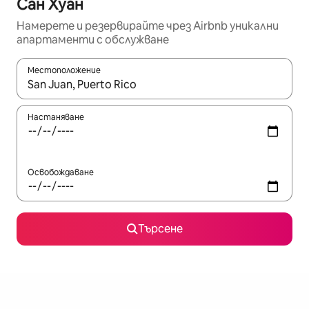
Сан Хуан
Намерете и резервирайте чрез Airbnb уникални
апартаменти с обслужване
Местоположение
Когато резултатите се покажат, използвайте клавишите 
Настаняване
Освобождаване
Търсене