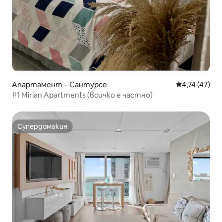
Апартамент – Сантурсе
Средна оценк
4,74 (47)
#1 Mirian Apartments (всичко е частно)
Супердомакин
Супердомакин