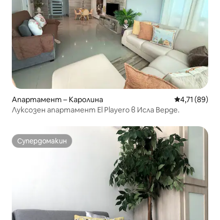
Апартамент – Каролина
Средна оценк
4,71 (89)
Луксозен апартамент El Playero в Исла Верде.
Супердомакин
Супердомакин