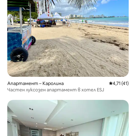
Апартамент – Каролина
Средна оцен
4,71 (41)
Частен луксозен апартамент в хотел ESJ