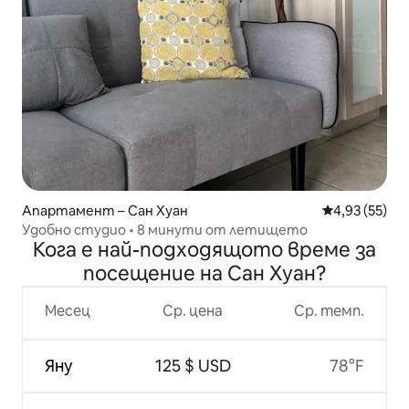
Апартамент – Сан Хуан
Средна оценк
4,93 (55)
Удобно студио • 8 минути от летището
Кога е най-подходящото време за
посещение на Сан Хуан?
Месец
Ср. цена
Ср. темп.
Яну
125 $ USD
78°F