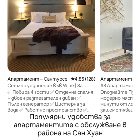
Апартамент – Сантурсе
Средна оценка: 4,85 от 5, 128
4,85 (128)
Апартамент – К
Стилно уединение във Wine | За
#3 Апартамент 
4 души | Генератор и вода
✅ Побира 4 гости ✅ Отделна спалня
Опознайте Пуер
+ двоен разтегателен диван ✅
модерно място с
Пълен генератор ✅ Цистерна за
минути от лет
вода ✅ Работно пространство ✅
зашеметяващия 
Популярни удобства за
Централна част на Сан Хуан Добре
разходете се из 
дошли в нашия самостоятелен
отпуснете удоб
апартаментите с обслужване в
апартамент в Сан Хуан. Насладете
приключенията с
района на Сан Хуан
се на комфортен престой с пълен
Перфектно за 
резервен генератор, резервоар за
които търсят с