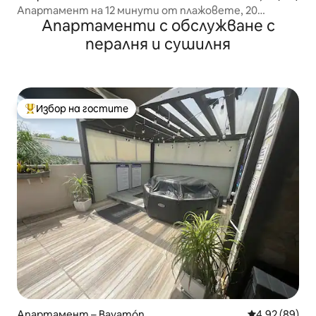
Апартамент на 12 минути от плажовете, 20
Апартаменти с обслужване с
минути (SJU) с кола
пералня и сушилня
Избор на гостите
Най-популярен избор на гостите
Апартамент – Bayamón
Средна оценк
4,92 (89)