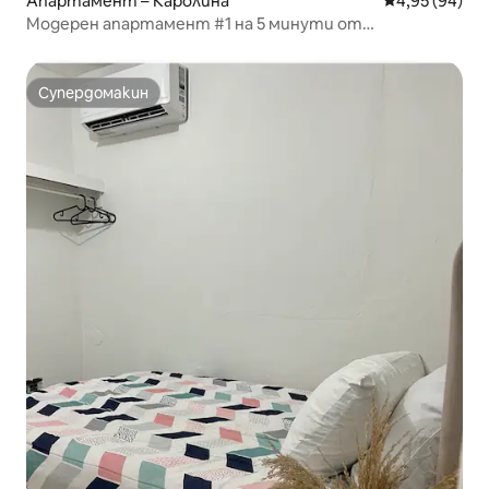
Апартамент – Каролина
Средна оценк
4,95 (94)
Модерен апартамент #1 на 5 минути от
летището.
Супердомакин
Супердомакин