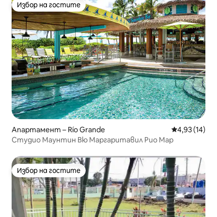
Избор на гостите
Избор на гостите
Апартамент – Río Grande
Средна оценк
4,93 (14)
Студио Маунтин Вю Маргаритавил Рио Мар
Избор на гостите
Избор на гостите