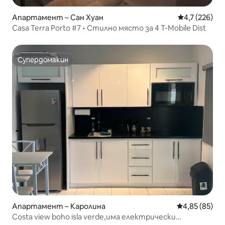
Апартамент – Сан Хуан
Средна оценк
4,7 (226)
Casa Terra Porto #7 • Стилно място за 4 T-Mobile Dist
Супердомакин
Супердомакин
Апартамент – Каролина
Средна оценк
4,85 (85)
Costa view boho isla verde,има електрически