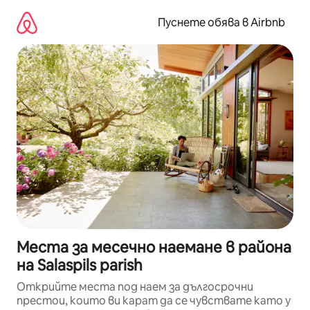
Пропускане
към
Пуснете обява в Airbnb
съдържанието
Места за месечно наемане в района
на Salaspils parish
Открийте места под наем за дългосрочни
престои, които ви карат да се чувствате като у