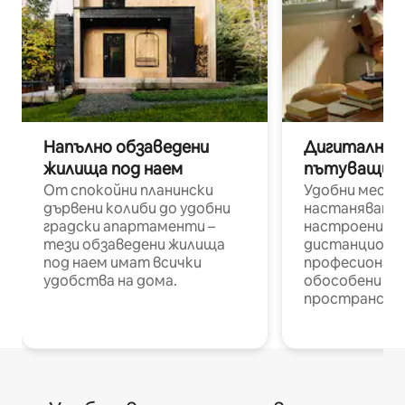
Напълно обзаведени
Дигитални н
жилища под наем
пътуващи п
От спокойни планински
Удобни места
дървени колиби до удобни
настаняване 
градски апартаменти –
настроени и
тези обзаведени жилища
дистанционн
под наем имат всички
професионалис
удобства на дома.
обособени р
пространств