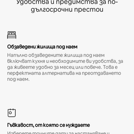
Удобства и предимства за по-
дългосрочни престои
Обзаведени жилища под наем
Напълно обзаведените жилища под наем
включват кухня и необходимите ви удобства, за
да живеете удобно за месец или повече. Това е
перфектната алтернатива на преотдаването
под наем.
Гъвкавост, от която се нуждаете
Изберете точните дати за настаняване и