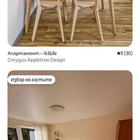
Апартамент – Ikšķile
Средна оц
5 (30)
Студио Appletree Design
Избор на гостите
Избор на гостите