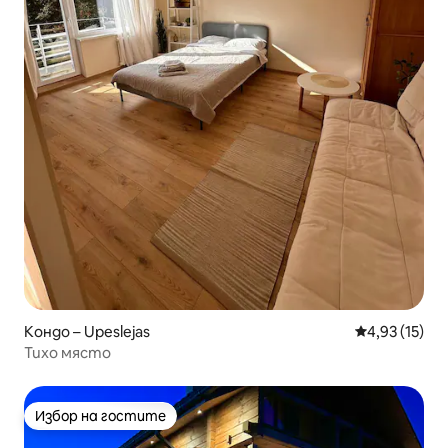
Кондо – Upeslejas
Средна оценк
4,93 (15)
Тихо място
Избор на гостите
Избор на гостите