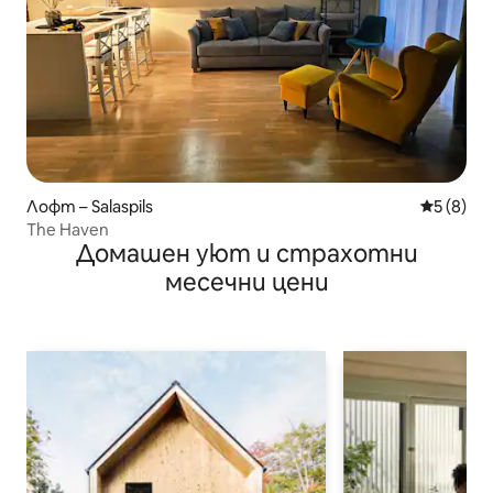
Лофт – Salaspils
Средна о
5 (8)
The Haven
Домашен уют и страхотни
месечни цени