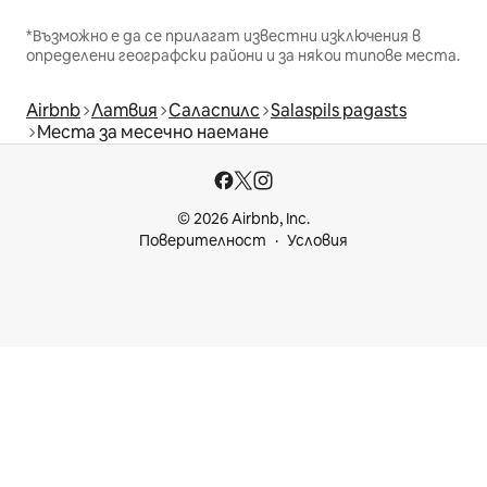
*Възможно е да се прилагат известни изключения в
определени географски райони и за някои типове места.
Airbnb
Латвия
Саласпилс
Salaspils pagasts
Места за месечно наемане
© 2026 Airbnb, Inc.
Поверителност
Условия