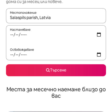
дома си за месец или повече.
Местоположение
Когато резултатите се покажат, използвайте клавишите 
Настаняване
Освобождаване
Търсене
Места за месечно наемане близо до
вас